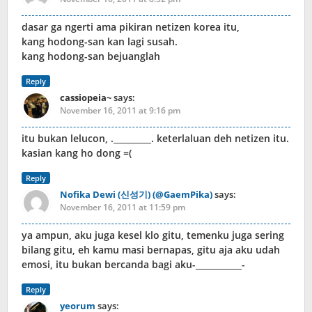
dasar ga ngerti ama pikiran netizen korea itu,
kang hodong-san kan lagi susah.
kang hodong-san bejuanglah
Reply
cassiopeia~
says:
November 16, 2011 at 9:16 pm
itu bukan lelucon, ._________. keterlaluan deh netizen itu.
kasian kang ho dong =(
Reply
Nofika Dewi (신성기) (@GaemPika)
says:
November 16, 2011 at 11:59 pm
ya ampun, aku juga kesel klo gitu, temenku juga sering
bilang gitu, eh kamu masi bernapas, gitu aja aku udah
emosi, itu bukan bercanda bagi aku-___________-
Reply
yeorum
says: