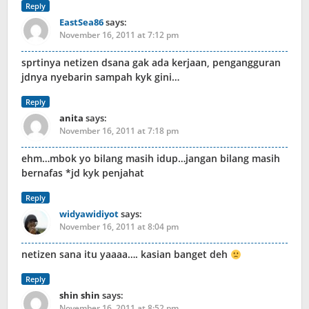
Reply
EastSea86
says:
November 16, 2011 at 7:12 pm
sprtinya netizen dsana gak ada kerjaan, pengangguran
jdnya nyebarin sampah kyk gini…
Reply
anita
says:
November 16, 2011 at 7:18 pm
ehm…mbok yo bilang masih idup…jangan bilang masih
bernafas *jd kyk penjahat
Reply
widyawidiyot
says:
November 16, 2011 at 8:04 pm
netizen sana itu yaaaa…. kasian banget deh
Reply
shin shin
says:
November 16, 2011 at 8:52 pm