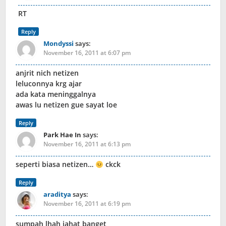
RT
Reply
Mondyssi
says:
November 16, 2011 at 6:07 pm
anjrit nich netizen
leluconnya krg ajar
ada kata meninggalnya
awas lu netizen gue sayat loe
Reply
Park Hae In
says:
November 16, 2011 at 6:13 pm
seperti biasa netizen…
ckck
Reply
araditya
says:
November 16, 2011 at 6:19 pm
sumpah lhah jahat banget