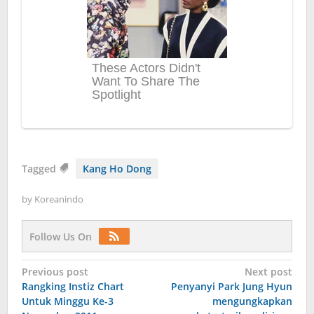
Tagged
Kang Ho Dong
by
Koreanindo
Follow Us On
Post
Previous post
Next post
Rangking Instiz Chart
Penyanyi Park Jung Hyun
navigation
Untuk Minggu Ke-3
mengungkapkan