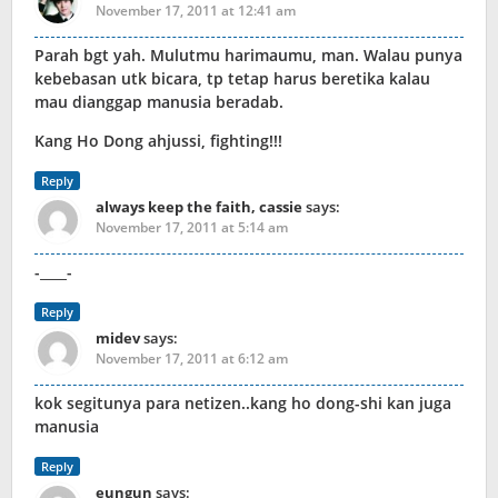
November 17, 2011 at 12:41 am
Parah bgt yah. Mulutmu harimaumu, man. Walau punya
kebebasan utk bicara, tp tetap harus beretika kalau
mau dianggap manusia beradab.
Kang Ho Dong ahjussi, fighting!!!
Reply
always keep the faith, cassie
says:
November 17, 2011 at 5:14 am
-____-
Reply
midev
says:
November 17, 2011 at 6:12 am
kok segitunya para netizen..kang ho dong-shi kan juga
manusia
Reply
eungun
says: