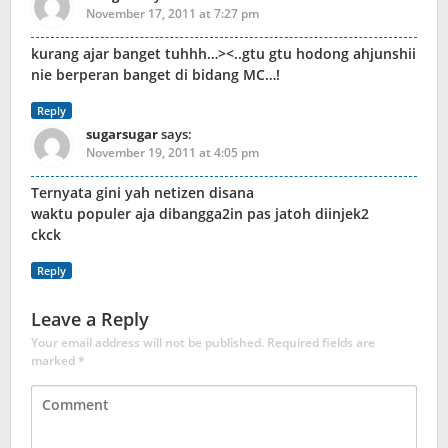
November 17, 2011 at 7:27 pm
kurang ajar banget tuhhh…><..gtu gtu hodong ahjunshii
nie berperan banget di bidang MC…!
Reply
sugarsugar
says:
November 19, 2011 at 4:05 pm
Ternyata gini yah netizen disana
waktu populer aja dibangga2in pas jatoh diinjek2
ckck
Reply
Leave a Reply
Your email address will not be published.
Required fields are
marked
*