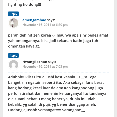
fighting ho dong!!!
Reply
amengamhae
says:
November 16, 2011 at 6:30 pm
parah deh nitizen korea -.- maunya apa sih? pedes amat
yah omongannya. bisa jadi tekanan batin juga tuh
omongan kaya gt.
Reply
HwangRachan
says:
November 16, 2011 at 7:03 pm
Aduhhh!! Plisss itu ajjushi kesukaanku. >__<! Tega
banget sih ngatain seperti itu. Aku sebagai fans berat
kang hodong kesel luar dalem! Kan kanghodong juga
perlu istirahat dan nemenin keluarganya! Itu tandanya
dia suami hebat. Emang bener ya, dunia ini udah
kebalik, yg salah di puji, yg bener dianggap aneh.
Hodong ajusshi! Semangat!!!!! Saranghae,,,,