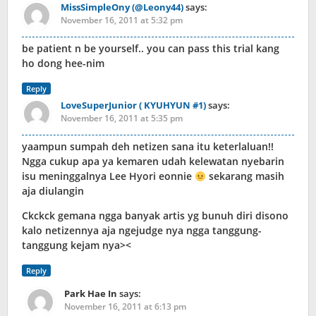
MissSimpleOny (@Leony44)
says:
November 16, 2011 at 5:32 pm
be patient n be yourself.. you can pass this trial kang
ho dong hee-nim
Reply
LoveSuperJunior ( KYUHYUN #1)
says:
November 16, 2011 at 5:35 pm
yaampun sumpah deh netizen sana itu keterlaluan!!
Ngga cukup apa ya kemaren udah kelewatan nyebarin
isu meninggalnya Lee Hyori eonnie
sekarang masih
aja diulangin
Ckckck gemana ngga banyak artis yg bunuh diri disono
kalo netizennya aja ngejudge nya ngga tanggung-
tanggung kejam nya><
Reply
Park Hae In
says:
November 16, 2011 at 6:13 pm