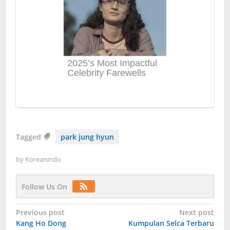
Tagged
park jung hyun
by
Koreanindo
Follow Us On
Post
Previous post
Next post
Kang Ho Dong
Kumpulan Selca Terbaru
navigation