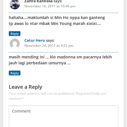
ZaHra Kanhosa
says:
November 16, 2011 at 10:46 pm
hahaha….maklumlah si Min Ho oppa kan ganteng
tp awas lo ntar mbak Min Young marah xixixi….
Reply
Catur Heru
says:
November 24, 2011 at 4:23 pm
masih mending ini … klo madonna sm pacarnya lebih
jauh lagi perbedaan umurnya …
Reply
Leave a Reply
Your email address will not be published.
Required fields are
marked
*