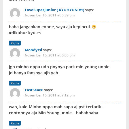
LoveSuperJunior ( KYUHYUN #1)
says:
November 16, 2011 at 5:39 pm
haha jangankan eonne, saya aja kepincut
#dikubur kyu ><
Reply
Mondyssi
says:
November 16, 2011 at 6:05 pm
jgn minho oppa udh pnynya park min young unnie
jd hanya fansnya ajh yah
Reply
EastSea86
says:
November 16, 2011 at 7:12 pm
wah, kalo Minho oppa mah sapa aj pst tertarik…
contohnya aja Min Young unnie… hahahhaha
Reply