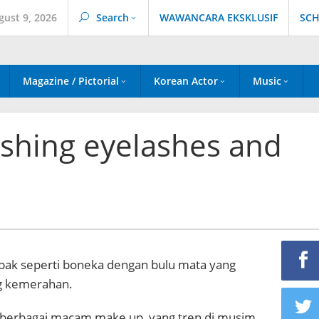
gust 9, 2026
Search
WAWANCARA EKSKLUSIF
SCH
Magazine / Pictorial
Korean Actor
Music
vishing eyelashes and
pak seperti boneka dengan bulu mata yang
ng kemerahan.
erbagai macam make up yang tren di musim