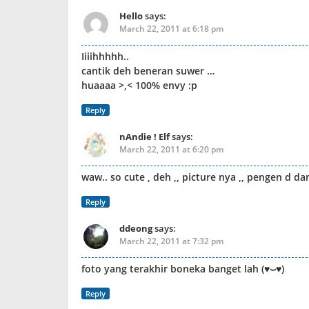
Hello
says:
March 22, 2011 at 6:18 pm
Iiiihhhhh..
cantik deh beneran suwer …
huaaaa >,< 100% envy :p
Reply
nAndie ! Elf
says:
March 22, 2011 at 6:20 pm
waw.. so cute , deh ,, picture nya ,, pengen d d
Reply
ddeong
says:
March 22, 2011 at 7:32 pm
foto yang terakhir boneka banget lah (♥⌣♥)
Reply