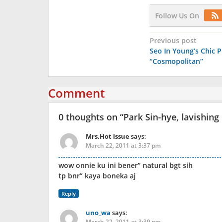
Follow Us On
Post
Previous post
Seo In Young’s Chic 
navigation
“Cosmopolitan”
Comment
0 thoughts on “
Park Sin-hye, lavishin
Mrs.Hot Issue
says:
March 22, 2011 at 3:37 pm
wow onnie ku ini bener” natural bgt sih
tp bnr” kaya boneka aj
Reply
uno_wa
says:
March 22, 2011 at 3:39 pm