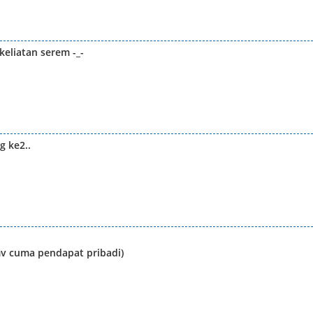
keliatan serem -_-
g ke2..
(mv cuma pendapat pribadi)