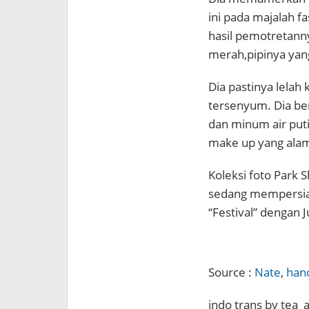
ini pada majalah fa
hasil pemotretanny
merah,pipinya yan
Dia pastinya lelah 
tersenyum. Dia ber
dan minum air put
make up yang alami
Koleksi foto Park Sh
sedang mempersia
“Festival” dengan 
Source :
Nate
,
han
indo trans by tea