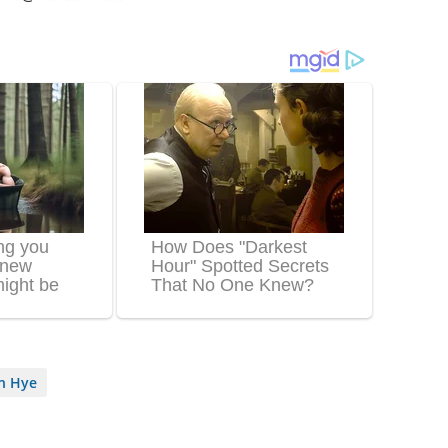
n Hye