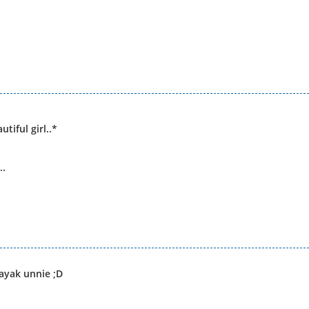
utiful girl..*
..
ayak unnie ;D