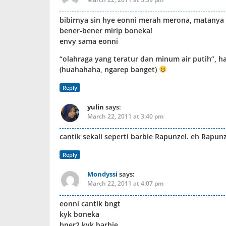
bibirnya sin hye eonni merah merona, matanya 
bener-bener mirip boneka!
envy sama eonni
“olahraga yang teratur dan minum air putih”, h
(huahahaha, ngarep banget)
Reply
yulin
says:
March 22, 2011 at 3:40 pm
cantik sekali seperti barbie Rapunzel. eh Rapunz
Reply
Mondyssi
says:
March 22, 2011 at 4:07 pm
eonni cantik bngt
kyk boneka
bner2 kyk barbie