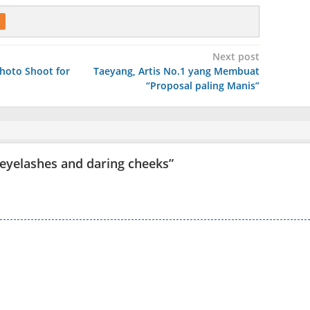
Next post
Photo Shoot for
Taeyang, Artis No.1 yang Membuat
“Proposal paling Manis”
g eyelashes and daring cheeks
”