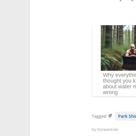
Tagged
Park Shi
by
Koreanindo