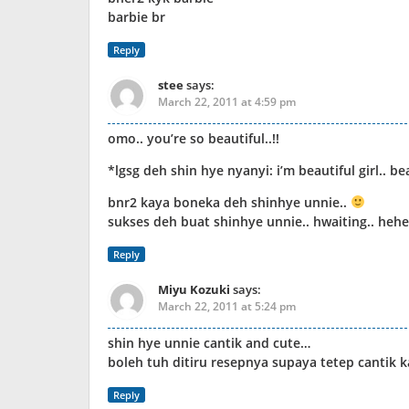
barbie br
Reply
stee
says:
March 22, 2011 at 4:59 pm
omo.. you’re so beautiful..!!
*lgsg deh shin hye nyanyi: i’m beautiful girl.. bea
bnr2 kaya boneka deh shinhye unnie..
sukses deh buat shinhye unnie.. hwaiting.. hehe
Reply
Miyu Kozuki
says:
March 22, 2011 at 5:24 pm
shin hye unnie cantik and cute…
boleh tuh ditiru resepnya supaya tetep cantik k
Reply