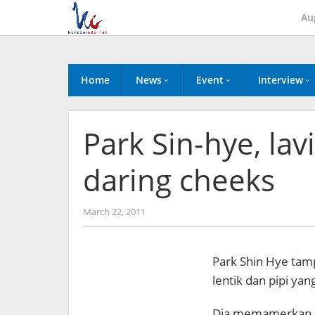
Skip
Au
to
content
Home
News
Event
Interview
Park Sin-hye, la
daring cheeks
by
March 22, 2011
Koreanindo
Park Shin Hye tam
lentik dan pipi ya
Dia memamerkan b