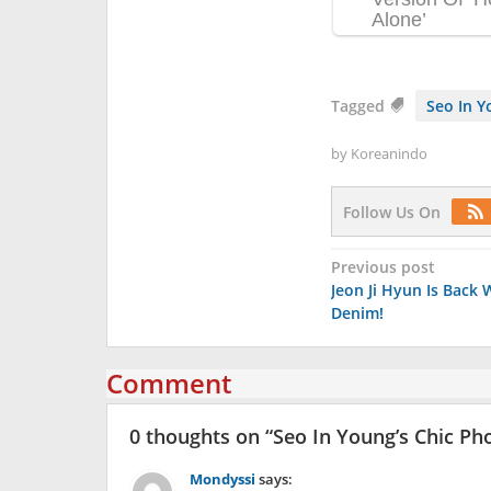
Tagged
Seo In Y
by
Koreanindo
Follow Us On
Post
Previous post
Jeon Ji Hyun Is Back
navigation
Denim!
Comment
0 thoughts on “
Seo In Young’s Chic Ph
Mondyssi
says: