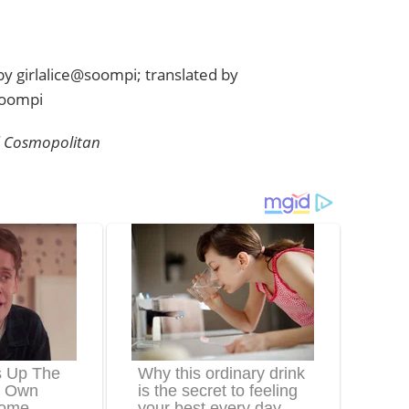
by girlalice@soompi; translated by
soompi
f
Cosmopolitan