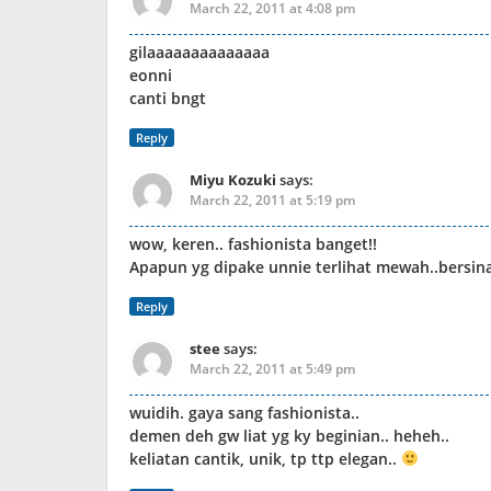
March 22, 2011 at 4:08 pm
gilaaaaaaaaaaaaaa
eonni
canti bngt
Reply
Miyu Kozuki
says:
March 22, 2011 at 5:19 pm
wow, keren.. fashionista banget!!
Apapun yg dipake unnie terlihat mewah..bersin
Reply
stee
says:
March 22, 2011 at 5:49 pm
wuidih. gaya sang fashionista..
demen deh gw liat yg ky beginian.. heheh..
keliatan cantik, unik, tp ttp elegan..