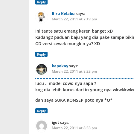
Reply
Biru Kelabu
says:
March 22, 2011 at 7:19 pm
Ini tante satu emang keren banget xD
Kadang2 paduan baju yang dia pake sampe bikin
GD versi cewek mungkin ya? XD
Reply
kapokay
says:
March 22, 2011 at 8:23 pm
lucu .. model cowo nya sapa ?
kog dia lebih kurus dari in young nya wkwkkwk
dan saya SUKA KONSEP poto nya *O*
Reply
iget
says:
March 22, 2011 at 8:33 pm