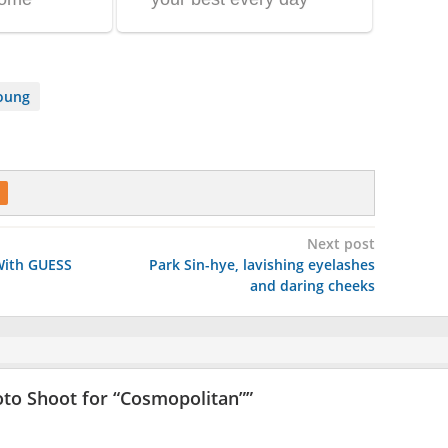
oung
Next post
 With GUESS
Park Sin-hye, lavishing eyelashes
and daring cheeks
oto Shoot for “Cosmopolitan”
”