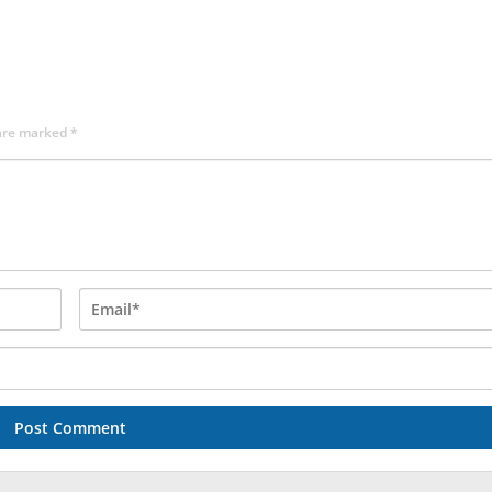
 are marked
*