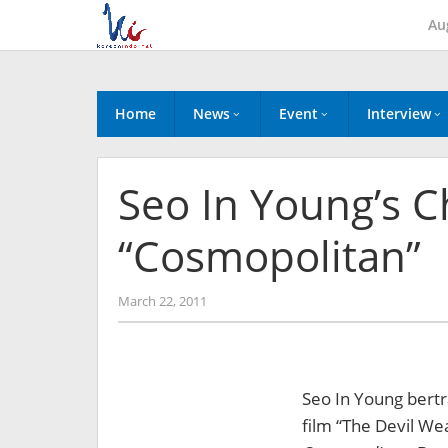
Skip
Au
to
content
Home
News
Event
Interview
Seo In Young’s C
“Cosmopolitan”
by
March 22, 2011
Koreanindo
Seo In Young bertr
film “The Devil We