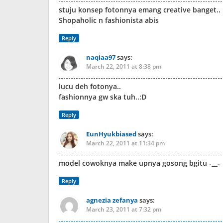
stuju konsep fotonnya emang creative banget..
Shopaholic n fashionista abis
Reply
naqiaa97
says:
March 22, 2011 at 8:38 pm
lucu deh fotonya..
fashionnya gw ska tuh..:D
Reply
EunHyukbiased
says:
March 22, 2011 at 11:34 pm
model cowoknya make upnya gosong bgitu -__-
Reply
agnezia zefanya
says:
March 23, 2011 at 7:32 pm