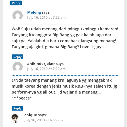
Reply
Melong
says:
July 16, 2010 at 7:22 am
Woi! Suju udah menang dari minggu -minggu kemaren!
Taeyang itu anggota Big Bang yg gak kalah juga dari
suju ya. Yaialah dia baru comeback langsung menang!
Taeyang aja gini, gimana Big Bang? Love it guys!
Reply
anikinderjoker
says:
July 16, 2010 at 7:22 am
@Nda taeyang menang krn lagunya yg menggebrak
musik korea dengan jenis musik R&B~nya selaen itu jg
perform-nya yg all out…jd wajar dia menang…
^^*peace*
Reply
chique
says:
July 16, 2010 at 6:55 am