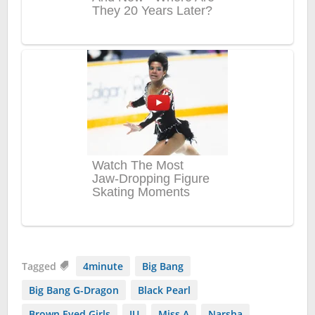
Tagged
4minute
Big Bang
Big Bang G-Dragon
Black Pearl
Brown Eyed Girls
IU
Miss A
Narsha