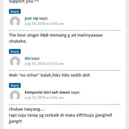
support you ^^
Reply
Just vip
says:
July 16, 2010 at 5:45 am
The best singer R&B memang g ad matinyaaaaa
chukahe.
Reply
Ais
says:
July 16, 2010 at 5:52 am
Wah “no other” kalah,hiks hiks sedih deh
Reply
kimyunie istri sah siwon
says:
July 16, 2010 at 5:52 am
chukae taeyang….
tapi suju tetep yg terbaik di mata elf!!!!suju jjang!!elf
jjang!!!