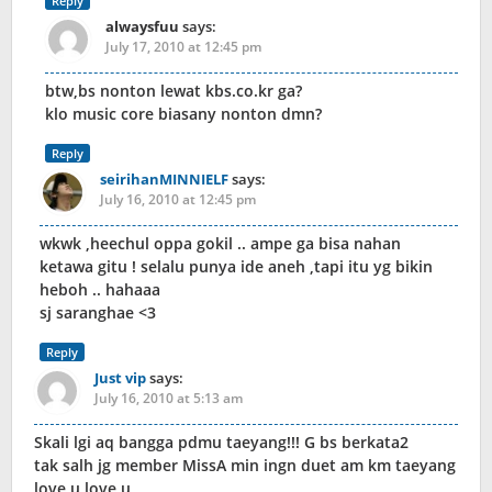
Reply
alwaysfuu
says:
July 17, 2010 at 12:45 pm
btw,bs nonton lewat kbs.co.kr ga?
klo music core biasany nonton dmn?
Reply
seirihanMINNIELF
says:
July 16, 2010 at 12:45 pm
wkwk ,heechul oppa gokil .. ampe ga bisa nahan
ketawa gitu ! selalu punya ide aneh ,tapi itu yg bikin
heboh .. hahaaa
sj saranghae <3
Reply
Just vip
says:
July 16, 2010 at 5:13 am
Skali lgi aq bangga pdmu taeyang!!! G bs berkata2
tak salh jg member MissA min ingn duet am km taeyang
love u love u