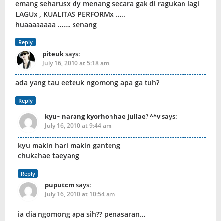
emang seharusx dy menang secara gak di ragukan lagi
LAGUx , KUALITAS PERFORMx …..
huaaaaaaaa ……. senang
Reply
piteuk
says:
July 16, 2010 at 5:18 am
ada yang tau eeteuk ngomong apa ga tuh?
Reply
kyu~ narang kyorhonhae jullae? ^^v
says:
July 16, 2010 at 9:44 am
kyu makin hari makin ganteng
chukahae taeyang
Reply
puputcm
says:
July 16, 2010 at 10:54 am
ia dia ngomong apa sih?? penasaran…