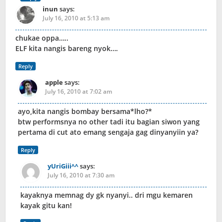
inun
says:
July 16, 2010 at 5:13 am
chukae oppa…..
ELF kita nangis bareng nyok….
Reply
apple
says:
July 16, 2010 at 7:02 am
ayo,kita nangis bombay bersama*lho?*
btw performsnya no other tadi itu bagian siwon yang
pertama di cut ato emang sengaja gag dinyanyiin ya?
Reply
yUriGiii^^
says:
July 16, 2010 at 7:30 am
kayaknya memnag dy gk nyanyi.. dri mgu kemaren
kayak gitu kan!