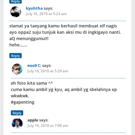
Reply
kyuhtha
says:
July 16, 2010 at 5:23 am
slamat ya taeyang kamu berhasil membuat elf nagis
ayo oppa2 suju tunjuk kan aksi mu di ingkigayo nanti.
aQ menunggumu!!!
hehe…….
Reply
яoo9 C:
says:
July 16, 2010 at 5:29 am
eh foto kita sama ^^
cuma kamu ambil yg kyu, aq ambil yg sbelahnya xp
wkwkwk.
#gapenting
Reply
apple
says:
July 16, 2010 at 7:08 am