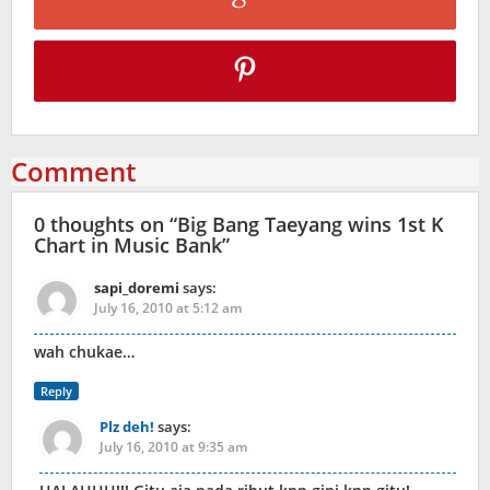
Comment
0 thoughts on “
Big Bang Taeyang wins 1st K
Chart in Music Bank
”
sapi_doremi
says:
July 16, 2010 at 5:12 am
wah chukae…
Reply
Plz deh!
says:
July 16, 2010 at 9:35 am