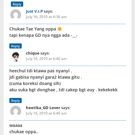
Reply
Just V.I.P
says:
July 16, 2010 at 6:36 am
Chukae Tae Yang oppa
tapi kenapa GD nya ngga ada -__-
Reply
chique
says:
July 16, 2010 at 6:40 am
heechul tdi ktawa pas nyanyi .
jdi gabisa nyanyi gara2 ktawa gitu .
(cuma koreksi doang sih)
aku suka bgt donghae , tdi cakep bgt euy . kekekekk
Reply
heetika_GD Lover
says:
July 16, 2010 at 6:40 am
waaaa
chukae oppa..