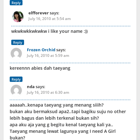
Reply
elfforever
says:
July 16, 2010 at 5:54 am
wkwkwkkwkwkw i like your name :))
Reply
Frozen Orchid
says:
July 16, 2010 at 5:59 am
kereennn abies dah taeyang
Reply
nda
says:
July 16, 2010 at 6:30 am
aaaaah..kenapa taeyang yang menang siiih?
bukan aku bermaksud apa2..tapi bagiku suju no other
lebih bagus dan lebih terkenal bukan sih?
apa aku aja yang g begitu kenal taeyang kali ya..
Taeyang menang lewat lagunya yang I need A Girl
bukan?