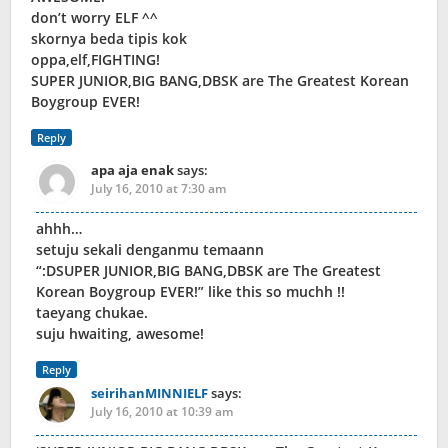
don’t worry ELF ^^
skornya beda tipis kok
oppa,elf,FIGHTING!
SUPER JUNIOR,BIG BANG,DBSK are The Greatest Korean
Boygroup EVER!
Reply
apa aja enak
says:
July 16, 2010 at 7:30 am
ahhh…
setuju sekali denganmu temaann
“:DSUPER JUNIOR,BIG BANG,DBSK are The Greatest
Korean Boygroup EVER!” like this so muchh !!
taeyang chukae.
suju hwaiting, awesome!
Reply
seirihanMINNIELF
says:
July 16, 2010 at 10:39 am