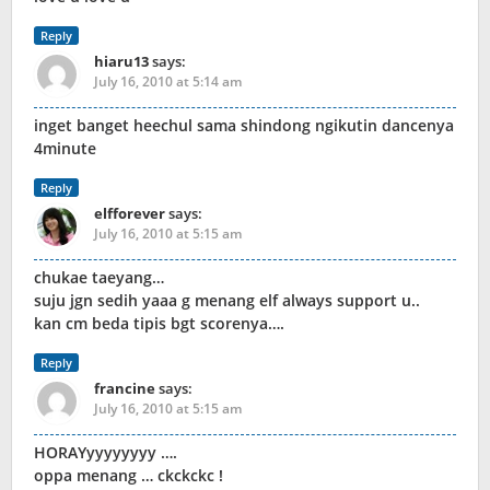
Reply
hiaru13
says:
July 16, 2010 at 5:14 am
inget banget heechul sama shindong ngikutin dancenya
4minute
Reply
elfforever
says:
July 16, 2010 at 5:15 am
chukae taeyang…
suju jgn sedih yaaa g menang elf always support u..
kan cm beda tipis bgt scorenya….
Reply
francine
says:
July 16, 2010 at 5:15 am
HORAYyyyyyyyy ….
oppa menang … ckckckc !