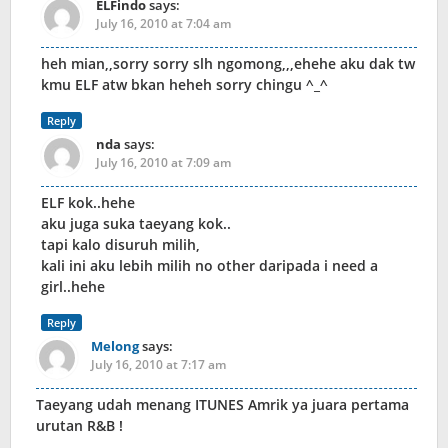
ELFindo
says:
July 16, 2010 at 7:04 am
heh mian,,sorry sorry slh ngomong,,,ehehe aku dak tw
kmu ELF atw bkan heheh sorry chingu ^_^
Reply
nda
says:
July 16, 2010 at 7:09 am
ELF kok..hehe
aku juga suka taeyang kok..
tapi kalo disuruh milih,
kali ini aku lebih milih no other daripada i need a
girl..hehe
Reply
Melong
says:
July 16, 2010 at 7:17 am
Taeyang udah menang ITUNES Amrik ya juara pertama
urutan R&B !