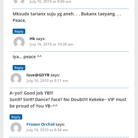
July 16, 2010 at 8:06 am
Mksudx tarianx suju yg aneh. . . Bukanx taeyang. . .
Peace,
Reply
Hk
says:
July 16, 2010 at 10:38 am
iya… peace ^^
Reply
love@GDYB
says:
July 16, 2010 at 8:11 am
A~yo!! Good Job YB!!!
Son9? Sin9? Dance? Face? No Doubt!!! Kekeke~ VIP must
be proud of You YB~^^
Reply
Frozen Orchid
says:
July 16, 2010 at 8:34 am