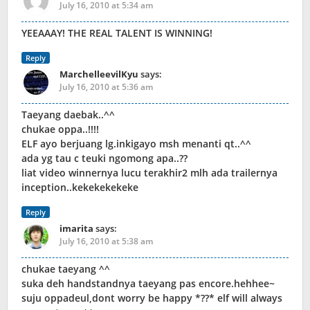
July 16, 2010 at 5:34 am
YEEAAAY! THE REAL TALENT IS WINNING!
Reply
MarchelleevilKyu
says:
July 16, 2010 at 5:36 am
Taeyang daebak..^^
chukae oppa..!!!!
ELF ayo berjuang lg.inkigayo msh menanti qt..^^
ada yg tau c teuki ngomong apa..??
liat video winnernya lucu terakhir2 mlh ada trailernya
inception..kekekekekeke
Reply
imarita
says:
July 16, 2010 at 5:38 am
chukae taeyang ^^
suka deh handstandnya taeyang pas encore.hehhee~
suju oppadeul,dont worry be happy *??* elf will always