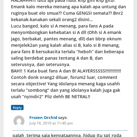
HALAHHH!!! Gitu aja pada ribut knp gini knp gitu!
Emank kalo mereka menang apa kalah apa untung dan
ruginya buat elo smua?? Cuma GENGSI semata?? Bnr2
kekanak-kanakan sekali orang2 disini…
Lucu banged, kalo si A menang, para fans A pada
menyombongkan kehebatan si A dll (Ohh si A emank
jago, berbakat, pantes menang, dll) dan bbrp oknum
menjelek2an yang kalah alias si B, kalo si B menang,
para fans B bersukacita terlalu “heboh” dan beberapa
saling berdebat panas tentang A dan B, dan
seterusnya, dan seterusnya.
BAH!! 1 Kata buat fans A dan B! ALAYERSSSSS!!!!!!!!!!!!!
Contoh donk orang2 diluar, forum2 luar, comment
secara objective! Yang idolanya menang kaga usahh
terlalu “sombong” dan yang idolanya kalah juga gak
usah “nyindir2” Pliz dehh BE NETRAL!!
Reply
Frozen Orchid
says:
July 16, 2010 at 11:40 pm
oalah ,terima saja kenyataannya,,hidup itu spt roda