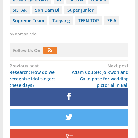
SISTAR
Son Dam Bi
Super Junior
Supreme Team
Taeyang
TEEN TOP
ZE:A
by
Koreanindo
Follow Us On
Post
Previous post
Next post
Research: How do we
Adam Couple: Jo Kwon and
navigation
recognise idol singers
Ga In pose for wedding
these days?
pictorial in Bali