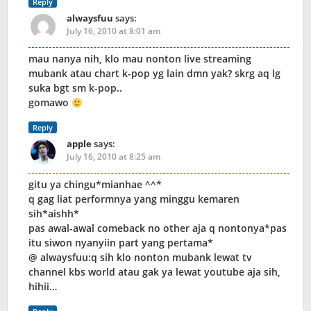
Reply
alwaysfuu
says:
July 16, 2010 at 8:01 am
mau nanya nih, klo mau nonton live streaming
mubank atau chart k-pop yg lain dmn yak? skrg aq lg
suka bgt sm k-pop..
gomawo
Reply
apple
says:
July 16, 2010 at 8:25 am
gitu ya chingu*mianhae ^^*
q gag liat performnya yang minggu kemaren
sih*aishh*
pas awal-awal comeback no other aja q nontonya*pas
itu siwon nyanyiin part yang pertama*
@ alwaysfuu:q sih klo nonton mubank lewat tv
channel kbs world atau gak ya lewat youtube aja sih,
hihii…