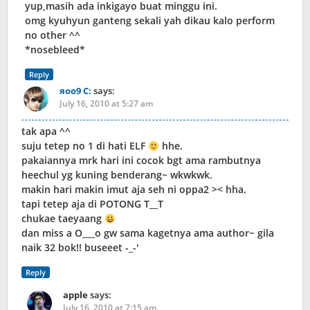
yup,masih ada inkigayo buat minggu ini.
omg kyuhyun ganteng sekali yah dikau kalo perform
no other ^^
*nosebleed*
Reply
яoo9 C:
says:
July 16, 2010 at 5:27 am
tak apa ^^
suju tetep no 1 di hati ELF
hhe.
pakaiannya mrk hari ini cocok bgt ama rambutnya
heechul yg kuning benderang~ wkwkwk.
makin hari makin imut aja seh ni oppa2 >< hha.
tapi tetep aja di POTONG T__T
chukae taeyaang
dan miss a O___o gw sama kagetnya ama author~ gila
naik 32 bok!! buseeet -_-'
Reply
apple
says:
July 16, 2010 at 7:15 am