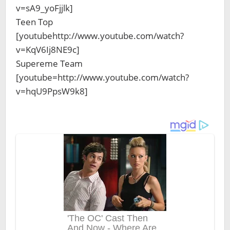
v=sA9_yoFjjlk]
Teen Top
[youtubehttp://www.youtube.com/watch?
v=KqV6Ij8NE9c]
Supereme Team
[youtube=http://www.youtube.com/watch?
v=hqU9PpsW9k8]