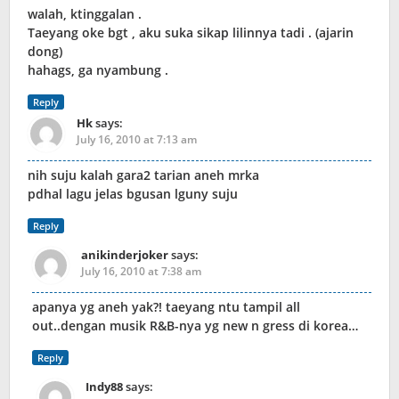
walah, ktinggalan .
Taeyang oke bgt , aku suka sikap lilinnya tadi . (ajarin
dong)
hahags, ga nyambung .
Reply
Hk
says:
July 16, 2010 at 7:13 am
nih suju kalah gara2 tarian aneh mrka
pdhal lagu jelas bgusan lguny suju
Reply
anikinderjoker
says:
July 16, 2010 at 7:38 am
apanya yg aneh yak?! taeyang ntu tampil all
out..dengan musik R&B-nya yg new n gress di korea…
Reply
Indy88
says: