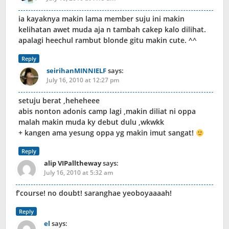
ia kayaknya makin lama member suju ini makin
kelihatan awet muda aja n tambah cakep kalo dilihat.
apalagi heechul rambut blonde gitu makin cute. ^^
Reply
seirihanMINNIELF
says:
July 16, 2010 at 12:27 pm
setuju berat ,heheheee
abis nonton adonis camp lagi ,makin diliat ni oppa
malah makin muda ky debut dulu ,wkwkk
+ kangen ama yesung oppa yg makin imut sangat!
Reply
alip VIPalltheway
says:
July 16, 2010 at 5:32 am
f’course! no doubt! saranghae yeoboyaaaah!
Reply
el
says: