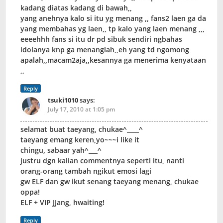
kadang diatas kadang di bawah,,
yang anehnya kalo si itu yg menang ,, fans2 laen ga da
yang membahas yg laen,, tp kalo yang laen menang ,,,
eeeehhh fans si itu dr pd sibuk sendiri ngbahas
idolanya knp ga menanglah,,eh yang td ngomong
apalah,,macam2aja,,kesannya ga menerima kenyataan
,,
Reply
tsuki1010
says:
July 17, 2010 at 1:05 pm
selamat buat taeyang, chukae^____^
taeyang emang keren,yo~~~i like it
chingu, sabaar yah^___^
justru dgn kalian commentnya seperti itu, nanti
orang-orang tambah ngikut emosi lagi
gw ELF dan gw ikut senang taeyang menang, chukae
oppa!
ELF + VIP JJang, hwaiting!
Reply