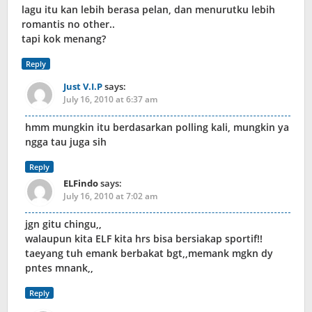
lagu itu kan lebih berasa pelan, dan menurutku lebih
romantis no other..
tapi kok menang?
Reply
Just V.I.P
says:
July 16, 2010 at 6:37 am
hmm mungkin itu berdasarkan polling kali, mungkin ya
ngga tau juga sih
Reply
ELFindo
says:
July 16, 2010 at 7:02 am
jgn gitu chingu,,
walaupun kita ELF kita hrs bisa bersiakap sportif!!
taeyang tuh emank berbakat bgt,,memank mgkn dy
pntes mnank,,
Reply