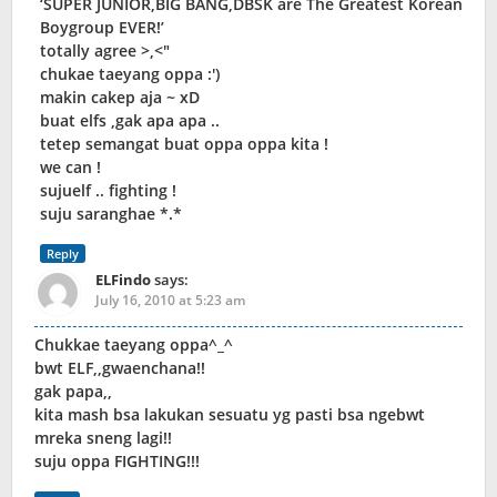
‘SUPER JUNIOR,BIG BANG,DBSK are The Greatest Korean
Boygroup EVER!’
totally agree >,<"
chukae taeyang oppa :')
makin cakep aja ~ xD
buat elfs ,gak apa apa ..
tetep semangat buat oppa oppa kita !
we can !
sujuelf .. fighting !
suju saranghae *.*
Reply
ELFindo
says:
July 16, 2010 at 5:23 am
Chukkae taeyang oppa^_^
bwt ELF,,gwaenchana!!
gak papa,,
kita mash bsa lakukan sesuatu yg pasti bsa ngebwt
mreka sneng lagi!!
suju oppa FIGHTING!!!