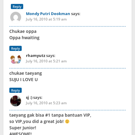
Reply
Mondy Putri Deokman
says:
July 16, 2010 at 5:19 am
Chukae oppa
Oppa hwaiting
Reply
rhamyutz
says:
July 16, 2010 at 5:21 am
chukae taeyang
SUJU I LOVE U
Reply
sj :)
says:
July 16, 2010 at 5:23 am
taeyang gak bisa #1 tanpa bantuan VIP,
so VIP,you did a great job!
Super Junior!
AWESOME!