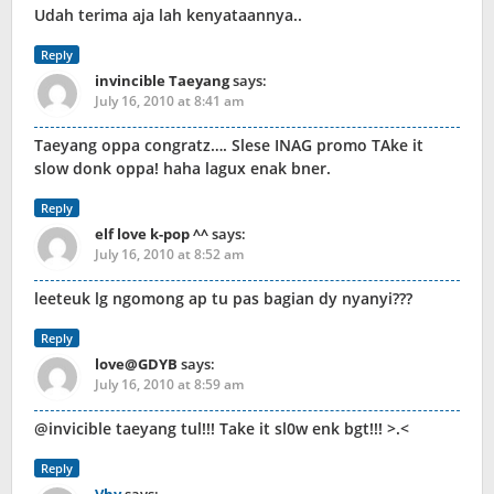
Udah terima aja lah kenyataannya..
Reply
invincible Taeyang
says:
July 16, 2010 at 8:41 am
Taeyang oppa congratz…. Slese INAG promo TAke it
slow donk oppa! haha lagux enak bner.
Reply
elf love k-pop ^^
says:
July 16, 2010 at 8:52 am
leeteuk lg ngomong ap tu pas bagian dy nyanyi???
Reply
love@GDYB
says:
July 16, 2010 at 8:59 am
@invicible taeyang tul!!! Take it sl0w enk bgt!!! >.<
Reply