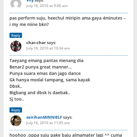
Vhy
says:
July 16, 2010 at 9:00 am
pas perform suju, heechul miripin ama gaya 4minutes –
i my me mine bkn?
Reply
char-char
says:
July 16, 2010 at 10:34 am
Taeyang emang pantas menang dia
Benar2 punya great manner…
Punya suara emas dan jago dance
Gk hanya modal tampang, sama kayak
Dbsk..
Bigbang and dbsk is daebak..
Sj too..
Reply
seirihanMINNIELF
says:
July 16, 2010 at 11:05 am
hoohoo ,oppa suju pake baju almamater lagi ^^ cuma