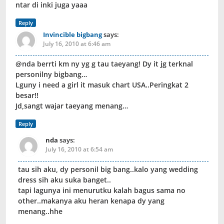
ntar di inki juga yaaa
Reply
Invincible bigbang
says:
July 16, 2010 at 6:46 am
@nda berrti km ny yg g tau taeyang! Dy it jg terknal
personilny bigbang…
Lguny i need a girl it masuk chart USA..Peringkat 2
besar!!
Jd,sangt wajar taeyang menang…
Reply
nda
says:
July 16, 2010 at 6:54 am
tau sih aku, dy personil big bang..kalo yang wedding
dress sih aku suka banget..
tapi lagunya ini menurutku kalah bagus sama no
other..makanya aku heran kenapa dy yang
menang..hhe