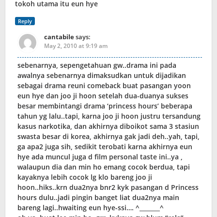
tokoh utama itu eun hye
Reply
cantabile
says:
May 2, 2010 at 9:19 am
sebenarnya, sepengetahuan gw..drama ini pada
awalnya sebenarnya dimaksudkan untuk dijadikan
sebagai drama reuni comeback buat pasangan yoon
eun hye dan joo ji hoon setelah dua-duanya sukses
besar membintangi drama ‘princess hours’ beberapa
tahun yg lalu..tapi, karna joo ji hoon justru tersandung
kasus narkotika, dan akhirnya diboikot sama 3 stasiun
swasta besar di korea, akhirnya gak jadi deh..yah, tapi,
ga apa2 juga sih, sedikit terobati karna akhirnya eun
hye ada muncul juga d film personal taste ini..ya ,
walaupun dia dan min ho emang cocok berdua, tapi
kayaknya lebih cocok lg klo bareng joo ji
hoon..hiks..krn dua2nya bnr2 kyk pasangan d Princess
hours dulu..jadi pingin banget liat dua2nya main
bareng lagi..hwaiting eun hye-ssi…. ^_______^