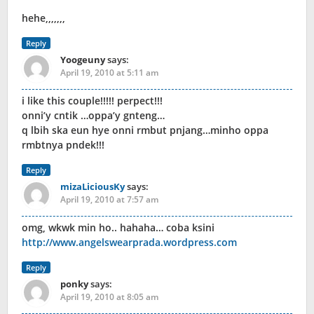
hehe,,,,,,,
Reply
Yoogeuny
says:
April 19, 2010 at 5:11 am
i like this couple!!!!! perpect!!!
onni’y cntik …oppa’y gnteng…
q lbih ska eun hye onni rmbut pnjang…minho oppa
rmbtnya pndek!!!
Reply
mizaLiciousKy
says:
April 19, 2010 at 7:57 am
omg, wkwk min ho.. hahaha… coba ksini
http://www.angelswearprada.wordpress.com
Reply
ponky
says:
April 19, 2010 at 8:05 am