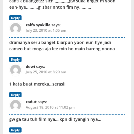
cantik buangetzz sich ,,,,,,,,,,,,gw suka bnget m yoon
eun-hye,,,,,,,,,,g’ sbar nnton flm ny,,,,,,,,,,
Reply
zalfa syakilla
says:
July 23, 2010 at 1:05 am
dramanya seru banget biarpun yoon eun hye jadi
cameo but moga aja lee min ho main bareng noona
Reply
dewi
says:
July 25, 2010 at 8:29 am
1 kata buat mereka…serasi!
Reply
radut
says:
August 18, 2010 at 11:02 pm
gw ga tau tuh film nya….kpn di tyangin nya…
Reply