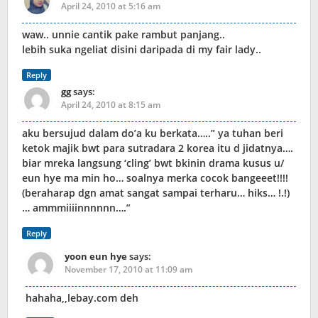
April 24, 2010 at 5:16 am
waw.. unnie cantik pake rambut panjang..
lebih suka ngeliat disini daripada di my fair lady..
Reply
gg
says:
April 24, 2010 at 8:15 am
aku bersujud dalam do’a ku berkata…..” ya tuhan beri
ketok majik bwt para sutradara 2 korea itu d jidatnya….
biar mreka langsung ‘cling’ bwt bkinin drama kusus u/
eun hye ma min ho… soalnya merka cocok bangeeet!!!!
(beraharap dgn amat sangat sampai terharu… hiks… !.!)
… ammmiiiinnnnnn….”
Reply
yoon eun hye
says:
November 17, 2010 at 11:09 am
hahaha,,lebay.com deh