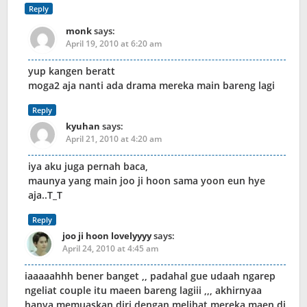
Reply
monk
says:
April 19, 2010 at 6:20 am
yup kangen beratt
moga2 aja nanti ada drama mereka main bareng lagi
Reply
kyuhan
says:
April 21, 2010 at 4:20 am
iya aku juga pernah baca,
maunya yang main joo ji hoon sama yoon eun hye
aja..T_T
Reply
joo ji hoon lovelyyyy
says:
April 24, 2010 at 4:45 am
iaaaaahhh bener banget ,, padahal gue udaah ngarep
ngeliat couple itu maeen bareng lagiii ,,, akhirnyaa
hanya memuaskan diri dengan melihat mereka maen di