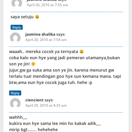
April 20, 2010 at 7:55 am
saya setuju
Reply
jasmine shalika
says:
April 20, 2010 at 7:54 am
waaah.. mereka cocok ya ternyata
coba kalo eun hye yang jadi pemeran utamanya,bukan
son ye jin!
jujur,gw ga suka ama son ye jin. karena menurut gw
terlalu tua! mendingan goo hye sun kemana mana. tapi
btw,ama eun hye cocok juga tuh. hehe :p
Reply
ciencient
says:
April 20, 2010 at 8:33 am
wahhh,,,,
kukira eun hye sama lee min ho kakak adik,,,,
mirip bgt…….. hehehehe