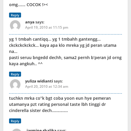
omg……. COCOK !><
Reply
anya
says:
April 19, 2010 at 11:15 pm
yg 1 tmbah cantiqq… yg 1 tmbahh gantengg…
ckckckckckck… kaya apa klo mreka yg jd peran utama
na…
pasti seruu bngedd dechh, sama2 pernh b’peran jd orng
kaya angkuh.. ^^
Reply
yuliza widianti
says:
April 20, 2010 at 12:34 am
tuchkn mrka co”k bgt coba yoon eun hye pemeran
utamanya pzt rating personal taste lbh tinggi dr
cinderella sister dech……………
Reply
jasmine shalika
says: