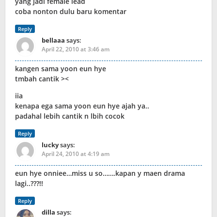
yang jadi female lead
coba nonton dulu baru komentar
Reply
bellaaa
says:
April 22, 2010 at 3:46 am
kangen sama yoon eun hye
tmbah cantik ><
iia
kenapa ega sama yoon eun hye ajah ya..
padahal lebih cantik n lbih cocok
Reply
lucky
says:
April 24, 2010 at 4:19 am
eun hye onniee…miss u so…….kapan y maen drama
lagi..???!!
Reply
dilla
says: