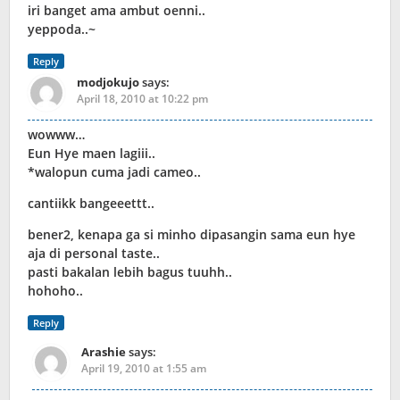
iri banget ama ambut oenni..
yeppoda..~
Reply
modjokujo
says:
April 18, 2010 at 10:22 pm
wowww…
Eun Hye maen lagiii..
*walopun cuma jadi cameo..
cantiikk bangeeettt..
bener2, kenapa ga si minho dipasangin sama eun hye
aja di personal taste..
pasti bakalan lebih bagus tuuhh..
hohoho..
Reply
Arashie
says:
April 19, 2010 at 1:55 am