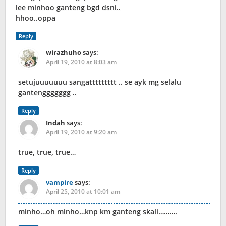
lee minhoo ganteng bgd dsni..
hhoo..oppa
Reply
wirazhuho
says:
April 19, 2010 at 8:03 am
setujuuuuuuu sangattttttttt .. se ayk mg selalu
gantenggggggg ..
Reply
Indah
says:
April 19, 2010 at 9:20 am
true, true, true…
Reply
vampire
says:
April 25, 2010 at 10:01 am
minho…oh minho…knp km ganteng skali……….