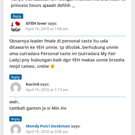
princess hours ajaaah dehhh ,,,
Reply
GYEH lover
says:
April 19, 2010 at 1:08 am
Sbnarnya leader fmale di personal taste itu uda
ditawarin ke YEH unnie, tp ditolak..berhubung unnie
ama sutradara Personal taste ini (sutradara My Fair
Lady) pny hubungan baik dgn YEH makax unnie brsedia
mnjd cameo, cmiiw
Reply
kucin6
says:
April 19, 2010 at 1:13 am
wah..
tambah ganten ja si Min Ho
Reply
Mondy Putri Deokman
says:
April 19, 2010 at 3:08 am