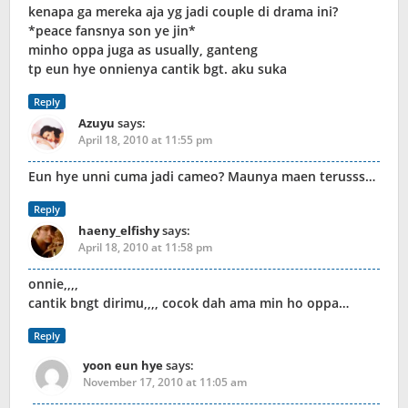
kenapa ga mereka aja yg jadi couple di drama ini?
*peace fansnya son ye jin*
minho oppa juga as usually, ganteng
tp eun hye onnienya cantik bgt. aku suka
Reply
Azuyu
says:
April 18, 2010 at 11:55 pm
Eun hye unni cuma jadi cameo? Maunya maen terusss…
Reply
haeny_elfishy
says:
April 18, 2010 at 11:58 pm
onnie,,,,
cantik bngt dirimu,,,, cocok dah ama min ho oppa…
Reply
yoon eun hye
says:
November 17, 2010 at 11:05 am