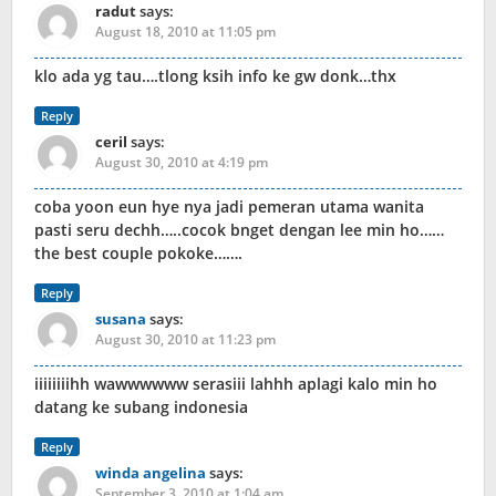
radut
says:
August 18, 2010 at 11:05 pm
klo ada yg tau….tlong ksih info ke gw donk…thx
Reply
ceril
says:
August 30, 2010 at 4:19 pm
coba yoon eun hye nya jadi pemeran utama wanita
pasti seru dechh…..cocok bnget dengan lee min ho……
the best couple pokoke…….
Reply
susana
says:
August 30, 2010 at 11:23 pm
iiiiiiiihh wawwwwww serasiii lahhh aplagi kalo min ho
datang ke subang indonesia
Reply
winda angelina
says:
September 3, 2010 at 1:04 am