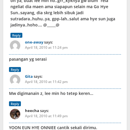
oh ya, buat lee min ho..grr,,kyknya gw blum “rela”
ngeliat dia maen ama siapapun selain ma Go Hye
Sun..sayang, dia skrg lebih sibuk jadi
sutradara..huhu..ya, gpp-lah..salut ama hye sun juga
jadinya..hoho…. @_____@
Reply
one-away
says:
April 18, 2010 at 11:24 pm
pasangan yg serasi
Reply
Gita
says:
April 18, 2010 at 11:42 pm
Mw digimanain z, lee min ho tetep keren…
Reply
heecha
says:
April 18, 2010 at 11:49 pm
YOON EUN HYE ONNIEE cantik sekali dirimu.