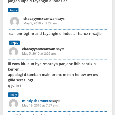
jangan lupa d tayangin d indosiar
Reply
chacayyonxcanwan
says:
May 5, 2010 at 2:28 am
ea ..bnr bgt hruz d tayangin d indosiar haruz n wajib
Reply
chacayyonxcanwan
says:
May 5, 2010 at 2:26 am
iii wow klu eun hye rmbtnya panjanx lbih cantik n
kerren…..
appalagi d tambah main brenx m min ho ow ow ow
gilla serasi bgt …
q jd irri
Reply
mindy chemoetzz
says:
May 19, 2010 at 7:57 am