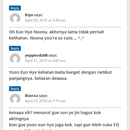
Reply
Riyo
says:
April 20, 2010 at 5:20 pm
Oh Eun Hye Noona, akhirnya lama tidak pernah
kelihatan. Noona you’ra so cute…. ^_^
Reply
yeppeuda08
says:
April 21, 2010 at 4:05 am
Yoon Eun Hye keliatan beda banget dengan rambut
panjangnya. keliatan dewasa.
Reply
Bianca
says:
April 21, 2010 at 7:15 am
kenapa sih? menurut gue son ye jin bagus kok
aktingnya
bias gue yoon eun hye juga kok, tapi gue lebih suka SYJ