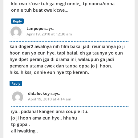
klo cwo k’cwe tuh ga mggl onnie,, tp noona/onna
onnie tuh buat cwe k’cwe,,,
Reply
tanpopo
says:
April 19, 2010 at 12:30 am
kan dnger2 awalnya nih film bakal jadi reuniannya jo ji
hoon dan yo eun hye, tapi batal, eh ga taunya yo eun
hye dpet peran jga di drama ini, walaupun ga jadi
pemeran utama cwek dan tanpa oppa jo ji hoon.
hiks..hikss, onnie eun hye ttp kerenn.
Reply
didalockey
says:
April 19, 2010 at 4:14 am
iya.. padahal kangen ama couple itu..
jo ji hoon ama eun hye.. hhuhu
tp gppa..
all hwaiting..