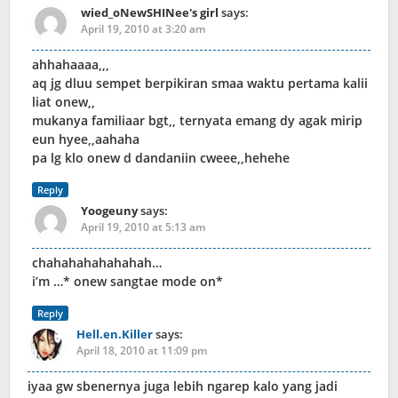
wied_oNewSHINee's girl
says:
April 19, 2010 at 3:20 am
ahhahaaaa,,,
aq jg dluu sempet berpikiran smaa waktu pertama kalii
liat onew,,
mukanya familiaar bgt,, ternyata emang dy agak mirip
eun hyee,,aahaha
pa lg klo onew d dandaniin cweee,,hehehe
Reply
Yoogeuny
says:
April 19, 2010 at 5:13 am
chahahahahahahah…
i’m …* onew sangtae mode on*
Reply
Hell.en.Killer
says:
April 18, 2010 at 11:09 pm
iyaa gw sbenernya juga lebih ngarep kalo yang jadi