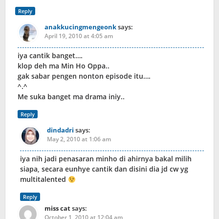
Reply
anakkucingmengeonk
says:
April 19, 2010 at 4:05 am
iya cantik banget….
klop deh ma Min Ho Oppa..
gak sabar pengen nonton episode itu….
^.^
Me suka banget ma drama iniy..
Reply
dindadri
says:
May 2, 2010 at 1:06 am
iya nih jadi penasaran minho di ahirnya bakal milih
siapa, secara eunhye cantik dan disini dia jd cw yg
multitalented
Reply
miss cat
says:
October 1, 2010 at 12:04 am