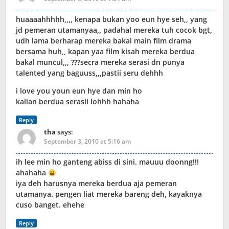
huaaaahhhhh,,,, kenapa bukan yoo eun hye seh,, yang
jd pemeran utamanyaa,, padahal mereka tuh cocok bgt,
udh lama berharap mereka bakal main film drama
bersama huh,, kapan yaa film kisah mereka berdua
bakal muncul,,, ???secra mereka serasi dn punya
talented yang baguuss,,,pastii seru dehhh
i love you youn eun hye dan min ho
kalian berdua serasii lohhh hahaha
Reply
tha
says:
September 3, 2010 at 5:16 am
ih lee min ho ganteng abiss di sini. mauuu doonng!!!
ahahaha
iya deh harusnya mereka berdua aja pemeran
utamanya. pengen liat mereka bareng deh, kayaknya
cuso banget. ehehe
Reply