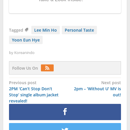
Tagged
Lee Min Ho
Personal Taste
Yoon Eun Hye
by
Koreanindo
Follow Us On
Post
Previous post
Next post
2PM ‘Can’t Stop Don’t
2pm – ‘Without U’ MV is
navigation
Stop’ single album jacket
out!
revealed!