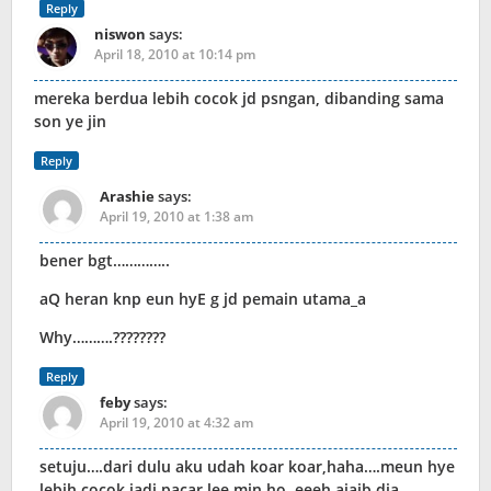
Reply
niswon
says:
April 18, 2010 at 10:14 pm
mereka berdua lebih cocok jd psngan, dibanding sama
son ye jin
Reply
Arashie
says:
April 19, 2010 at 1:38 am
bener bgt…………..
aQ heran knp eun hyE g jd pemain utama_a
Why……….????????
Reply
feby
says:
April 19, 2010 at 4:32 am
setuju….dari dulu aku udah koar koar,haha….meun hye
lebih cocok jadi pacar lee min ho..eeeh ajaib dia