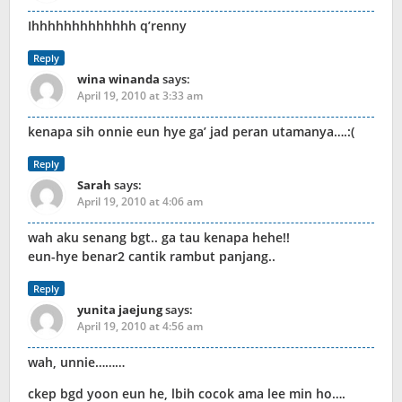
Ihhhhhhhhhhhhh q’renny
Reply
wina winanda
says:
April 19, 2010 at 3:33 am
kenapa sih onnie eun hye ga’ jad peran utamanya….:(
Reply
Sarah
says:
April 19, 2010 at 4:06 am
wah aku senang bgt.. ga tau kenapa hehe!!
eun-hye benar2 cantik rambut panjang..
Reply
yunita jaejung
says:
April 19, 2010 at 4:56 am
wah, unnie………
ckep bgd yoon eun he, lbih cocok ama lee min ho….