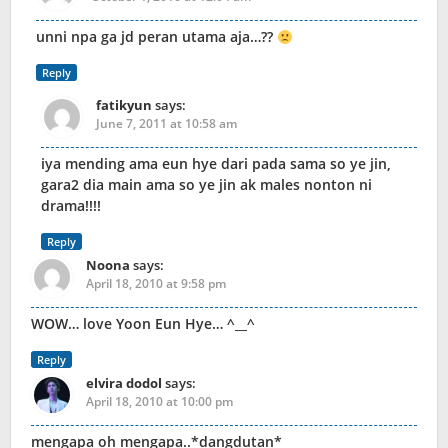
unni npa ga jd peran utama aja…??
Reply
fatikyun
says:
June 7, 2011 at 10:58 am
iya mending ama eun hye dari pada sama so ye jin,
gara2 dia main ama so ye jin ak males nonton ni
drama!!!!
Reply
Noona
says:
April 18, 2010 at 9:58 pm
WOW… love Yoon Eun Hye… ^__^
Reply
elvira dodol
says:
April 18, 2010 at 10:00 pm
mengapa oh mengapa..*dangdutan*