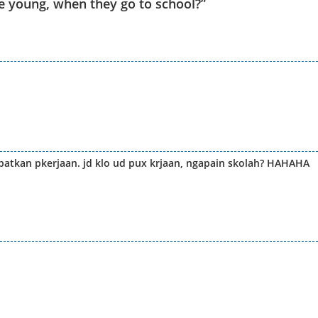
ce young, when they go to school?
”
apatkan pkerjaan. jd klo ud pux krjaan, ngapain skolah? HAHAHA