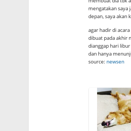
membuat dia tdk a
mengatakan saya ja
depan, saya akan k
agar hadir di acar
dibuat pada akhir 
dianggap hari libu
dan hanya menunju
source:
newsen