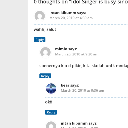
0 thoughts on “
Idol Singer is busy sin
intan kibumm
says:
March 20, 2010 at 4:30 am
wahh, salut
Reply
mimin
says:
March 20, 2010 at 9:20 am
sbenernya klo d pikir, kita skolah untk mnd
Reply
bear
says:
March 20, 2010 at 9:36 am
ok!!
Reply
intan kibumm
says: