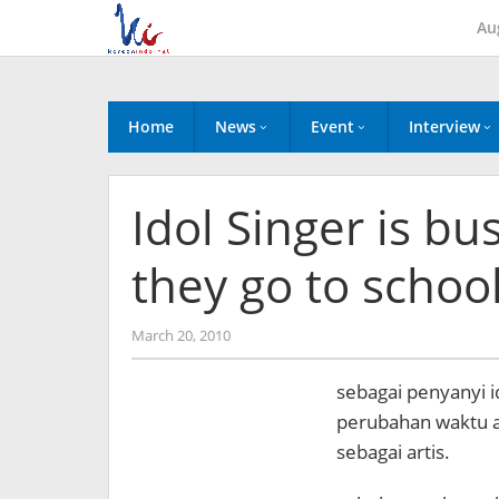
Skip
Au
to
content
Home
News
Event
Interview
Idol Singer is b
they go to schoo
by
March 20, 2010
Koreanindo
sebagai penyanyi i
perubahan waktu a
sebagai artis.