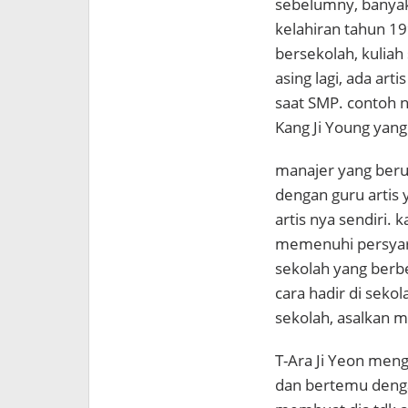
sebelumny, banyak
kelahiran tahun 1
bersekolah, kuliah
asing lagi, ada art
saat SMP. contoh ny
Kang Ji Young yang
manajer yang berur
dengan guru artis 
artis nya sendiri.
memenuhi persyara
sekolah yang berb
cara hadir di seko
sekolah, asalkan m
T-Ara Ji Yeon meng
dan bertemu denga