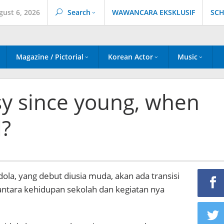
gust 6, 2026
Search
WAWANCARA EKSKLUSIF
SCH
Magazine / Pictorial
Korean Actor
Music
usy since young, when
l?
dola, yang debut diusia muda, akan ada transisi
ntara kehidupan sekolah dan kegiatan nya