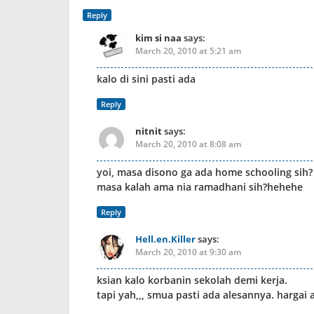
Reply
kim si naa
says:
March 20, 2010 at 5:21 am
kalo di sini pasti ada
Reply
nitnit
says:
March 20, 2010 at 8:08 am
yoi, masa disono ga ada home schooling sih?
masa kalah ama nia ramadhani sih?hehehe
Reply
Hell.en.Killer
says:
March 20, 2010 at 9:30 am
ksian kalo korbanin sekolah demi kerja.
tapi yah,,, smua pasti ada alesannya. hargai 