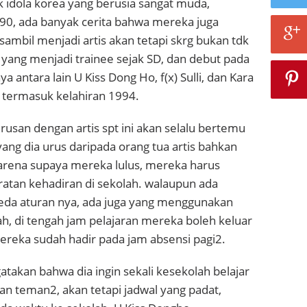
 idola korea yang berusia sangat muda,
990, ada banyak cerita bahwa mereka juga
 sambil menjadi artis akan tetapi skrg bukan tdk
is yang menjadi trainee sejak SD, dan debut pada
a antara lain U Kiss Dong Ho, f(x) Sulli, dan Kara
 termasuk kelahiran 1994.
usan dengan artis spt ini akan selalu bertemu
yang dia urus daripada orang tua artis bahkan
 karena supaya mereka lulus, mereka harus
tan kehadiran di sekolah. walaupun ada
eda aturan nya, ada juga yang menggunakan
lah, di tengah jam pelajaran mereka boleh keluar
ereka sudah hadir pada jam absensi pagi2.
atakan bahwa dia ingin sekali kesekolah belajar
n teman2, akan tetapi jadwal yang padat,