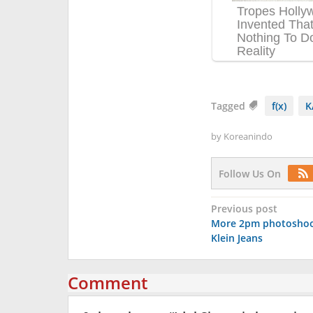
Tagged
f(x)
K
by
Koreanindo
Follow Us On
Post
Previous post
More 2pm photoshoot
navigation
Klein Jeans
Comment