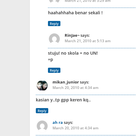
March 21, 2010 at 3:29 am
haahahhaha benar sekali !
Reply
RinJae~
says:
March 21, 2010 at 5:13 am
stuju! no skola = no UN!
=p
Reply
mikan_junior
says:
March 20, 2010 at 4:34 am
kasian y..tp gpp keren kq..
Reply
ah ra
says:
March 20, 2010 at 4:34 am