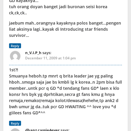
GD kayaknya…
tuh orang doyan banget jadi buronan seisi korea
ck,ck,ck..
jaebum mah..orangnya kayaknya polos banget…pengen
liat aksinya lagi..kayak di Introducing star friends
survivor…
Reply
n_V.I.P_h
says:
December 11, 2009 at 1:04 pm
1st?!
Smuanya heboh.tp mnrt q brita leader jae yg paling
hboh..smoga saja jae bs kmbli lg k korea..n 2pm bisa full
member..untk pcr q GD *d tendang fans GD* laen x klo
konsr hrs byk yg dprhtikan,secra gt fans kmu g hnya
remaja,remako(remaja kolot/dewasa)hehehe,tp ank2 d
bwh umur jg da..tuk pcr GD HWAITING ^^ love you *d
giilees fans GD*^^
Reply
dhanz cassie4ever
says: