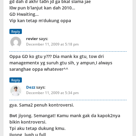
gd dah d akhr ta0n jd ga bkal slama jae
l0w pun b’lanjut kan dah 2010…
GD Hwaiting…
Vip kan tetap m’dukung oppa
Reply
revier
says:
December 11, 2009 at 5:18 pm
Oppa GD ko gtu y??? Dia mank kx gtu, tow dri
managementx yg suruh gtu sih, y ampun,I always
saranghae oppa whatever^^
Reply
Dezz
says:
December 11, 2009 at 5:34 pm
gya. Sama2 penuh kontroversi.
Bwt jiyong. Semangat! Kamu mank gak da kapok2nya
bikin kontroversi.
Tpi aku tetap dukung kmu.
Jiyong, luph u full