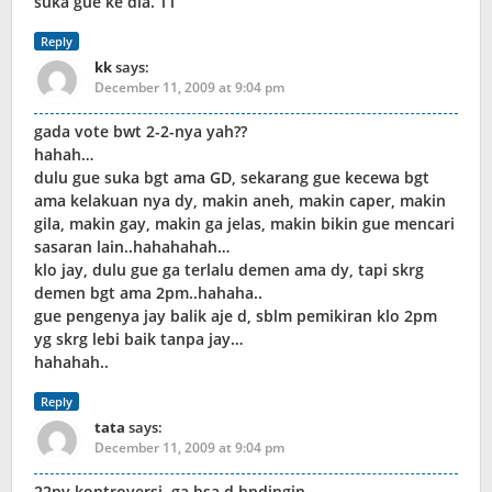
suka gue ke dia. TT
Reply
kk
says:
December 11, 2009 at 9:04 pm
gada vote bwt 2-2-nya yah??
hahah…
dulu gue suka bgt ama GD, sekarang gue kecewa bgt
ama kelakuan nya dy, makin aneh, makin caper, makin
gila, makin gay, makin ga jelas, makin bikin gue mencari
sasaran lain..hahahahah…
klo jay, dulu gue ga terlalu demen ama dy, tapi skrg
demen bgt ama 2pm..hahaha..
gue pengenya jay balik aje d, sblm pemikiran klo 2pm
yg skrg lebi baik tanpa jay…
hahahah..
Reply
tata
says:
December 11, 2009 at 9:04 pm
22ny kontroversi, ga bsa d bndingin..