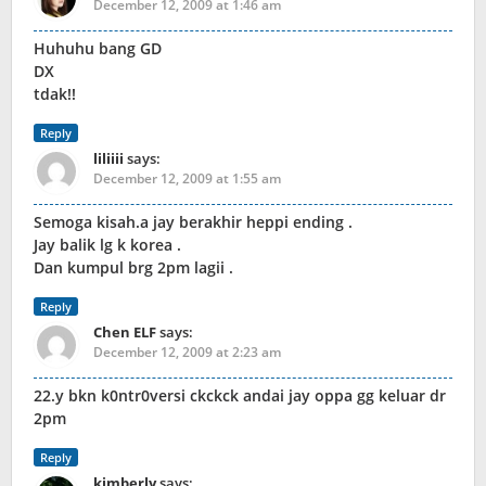
December 12, 2009 at 1:46 am
Huhuhu bang GD
DX
tdak!!
Reply
liliiii
says:
December 12, 2009 at 1:55 am
Semoga kisah.a jay berakhir heppi ending .
Jay balik lg k korea .
Dan kumpul brg 2pm lagii .
Reply
Chen ELF
says:
December 12, 2009 at 2:23 am
22.y bkn k0ntr0versi ckckck andai jay oppa gg keluar dr
2pm
Reply
kimberly
says: