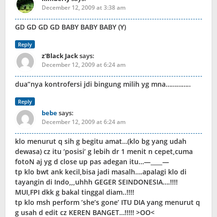
December 12, 2009 at 3:38 am
GD GD GD GD BABY BABY BABY (Y)
Reply
z'Black Jack
says:
December 12, 2009 at 6:24 am
dua”nya kontrofersi jdi bingung milih yg mna…………..
Reply
bebe
says:
December 12, 2009 at 6:24 am
klo menurut q sih g begitu amat…(klo bg yang udah
dewasa) cz itu ‘posisi’ g lebih dr 1 menit n cepet,cuma
fotoN aj yg d close up pas adegan itu…—____—
tp klo bwt ank kecil,bisa jadi masalh….apalagi klo di
tayangin di Indo,,,uhhh GEGER SEINDONESIA….!!!!
MUI,FPI dkk g bakal tinggal diam..!!!!
tp klo msh perform ’she’s gone’ ITU DIA yang menurut q
g usah d edit cz KEREN BANGET…!!!!! >OO<