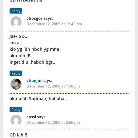
Reply
chocgor
says:
December 12, 2009 at 12:40 pm
jae/ GD..
sm aj.
klo yg lbh hboh yg mna .
aku plh JB .
inget dlu ,heboh bgt..
Reply
chaejin
says:
December 12, 2009 at 1:58 pm
aku pilih Sooman, hahaha..
Reply
cassi
says:
December 12, 2009 at 5:56 pm
GD lah !!