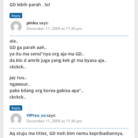
GD lebih parah . lol
Reply
pinku
says:
December 11, 2009 at 11:30 pm
aia..
GD ga parah aah..
ya itu ma sensi”nya org aja ma GD..
da klo d amrik juga yang kek gt ma byasa aja..
ckckck..
Jay tuu..
ngawuur..
pake bilang org korea gabisa apa”..
ckckck..
Reply
VIPtea_us
says:
December 11, 2009 at 11:36 pm
Aq stuju ma titiez, GD msh blm nemu kepribadiannya,