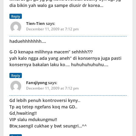
dia bikin yah walo ga sampe diusir dr korea…
Reply
Tien-Tien
says:
December 11, 2009 at 7:12 pm
haduehhhhhhh….
G-D kenapa milihnya macem” sehhhh???
yah kalo ngga ada yang aneh” di konsernya juga pasti
konsernya bakalan laku ko…. huhuhuhuhuhu….
Reply
Fansjiyong
says:
December 11, 2009 at 7:12 pm
Gd lebih penuh kontroversi kyny..
Tp aq tetep ngefans koq ma GD..
Gd,hwaiting!!
VIP slalu mdukungmu!!
Btw,saengil cukhae y bwt seungri…^^