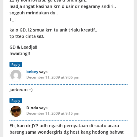
leadja sngat kasihan krn d usir dr negarany sndiri..
sngguh mrindukan dy..
T_T
kalo GD, i2 smua krn tu ank trlalu kreatif..
tp ttep cinta GD..
GD & Leadja!!
hwaiting!!
Reply
bebey
says:
December 11, 2009 at 9:06 pm
jaebeom =)
Reply
Dinda
says:
December 11, 2009 at 9:15 pm
Eh, kan dr JYP udh ngasih pernyataan di suatu acara
bareng sama wondergirls dg host kang hodong bahwa: