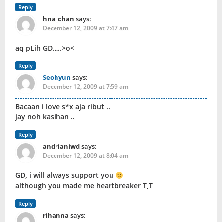
Reply
hna_chan
says:
December 12, 2009 at 7:47 am
aq pLih GD…..>o<
Reply
Seohyun
says:
December 12, 2009 at 7:59 am
Bacaan i love s*x aja ribut ..
jay noh kasihan ..
Reply
andrianiwd
says:
December 12, 2009 at 8:04 am
GD, i will always support you
although you made me heartbreaker T,T
Reply
rihanna
says: