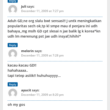
Reply
Juli
says:
December 11, 2009 at 7:27 pm
Aduh GD,ne org slalu bwt sensasi!! J untk meningkatkan
popularitas sech ok,tp kl smpe mau d penjara ini udh
bahaya,,mg mslh GD cpt slesai n jae balik lg k korea*kn
udh lm merenung pst jae udh insyaf,hihihi*
Reply
melorin
says:
December 11, 2009 at 7:28 pm
kacau-kacau GD!!
hahahaaaa..
tapi tetep asiiik!! huhuhuyyyy…
Reply
ayucit
says:
December 11, 2009 at 8:20 pm
oh my gos