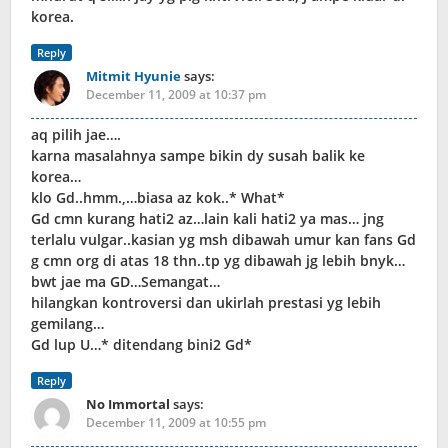
korea.
Reply
Mitmit Hyunie
says:
December 11, 2009 at 10:37 pm
aq pilih jae….
karna masalahnya sampe bikin dy susah balik ke
korea…
klo Gd..hmm.,…biasa az kok..* What*
Gd cmn kurang hati2 az…lain kali hati2 ya mas… jng
terlalu vulgar..kasian yg msh dibawah umur kan fans Gd
g cmn org di atas 18 thn..tp yg dibawah jg lebih bnyk…
bwt jae ma GD…Semangat…
hilangkan kontroversi dan ukirlah prestasi yg lebih
gemilang…
Gd lup U…* ditendang bini2 Gd*
Reply
No Immortal
says:
December 11, 2009 at 10:55 pm