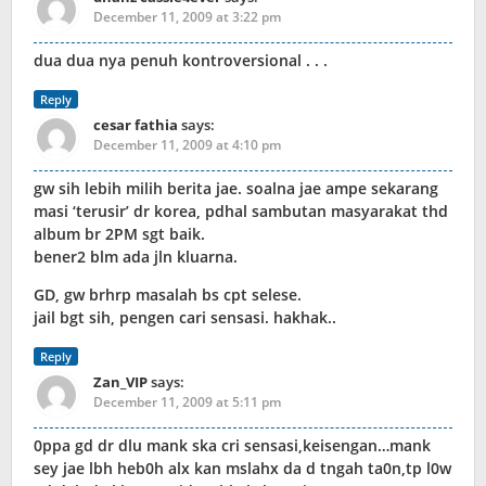
December 11, 2009 at 3:22 pm
dua dua nya penuh kontroversional . . .
Reply
cesar fathia
says:
December 11, 2009 at 4:10 pm
gw sih lebih milih berita jae. soalna jae ampe sekarang
masi ‘terusir’ dr korea, pdhal sambutan masyarakat thd
album br 2PM sgt baik.
bener2 blm ada jln kluarna.
GD, gw brhrp masalah bs cpt selese.
jail bgt sih, pengen cari sensasi. hakhak..
Reply
Zan_VIP
says:
December 11, 2009 at 5:11 pm
0ppa gd dr dlu mank ska cri sensasi,keisengan…mank
sey jae lbh heb0h alx kan mslahx da d tngah ta0n,tp l0w