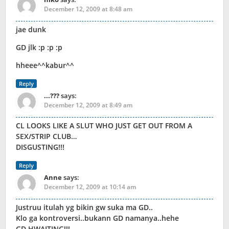
December 12, 2009 at 8:48 am
jae dunk
GD jlk :p :p :p
hheee^^kabur^^
Reply
...???
says:
December 12, 2009 at 8:49 am
CL LOOKS LIKE A SLUT WHO JUST GET OUT FROM A
SEX/STRIP CLUB…
DISGUSTING!!!
Reply
Anne
says:
December 12, 2009 at 10:14 am
Justruu itulah yg bikin gw suka ma GD..
Klo ga kontroversi..bukann GD namanya..hehe
GD HWAITING!!!