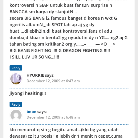
kontroversi n SIAP untuk buat fans2N surprise n
BANGGA sm karya dy slanjutN…
secara BIG BANG i2 famous banget d korea n wkt G
ngerilis albumN,,,di SPOT lah ap aj yg dy
buat,,,,dilebih2in,di buat kontroversi,fans di adu
domba,d kluarin berita2 yg nyudutin dy n YG….mg2 aj G
tahan bating sm kritikan2 org y…….–_____— >O___<
BIG BANG FIGHTING !!!! G DRAGON FIGHTING !!!!!
I SILL LUV UR SONG…!!!!
Reply
HYUKRIE
says:
December 12, 2009 at 6:47 am
jiyongi heaiting!!!
Reply
bebe
says:
December 12, 2009 at 6:48 am
klo menurut q sih g begitu amat…(klo bg yang udah
dewasa) cz itu ‘posisi’ g lebih dr 1 menit n cepet,cuma