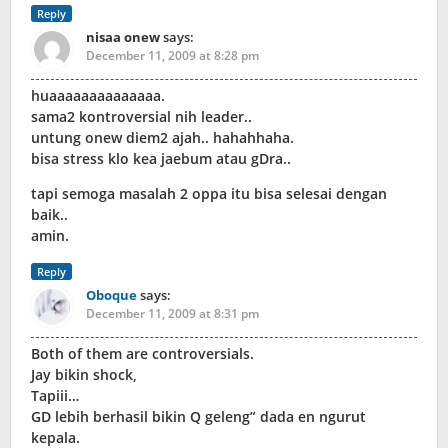
Reply
nisaa onew
says:
December 11, 2009 at 8:28 pm
huaaaaaaaaaaaaaa.
sama2 kontroversial nih leader..
untung onew diem2 ajah.. hahahhaha.
bisa stress klo kea jaebum atau gDra..
tapi semoga masalah 2 oppa itu bisa selesai dengan
baik..
amin.
Reply
Oboque
says:
December 11, 2009 at 8:31 pm
Both of them are controversials.
Jay bikin shock,
Tapiii…
GD lebih berhasil bikin Q geleng” dada en ngurut
kepala.