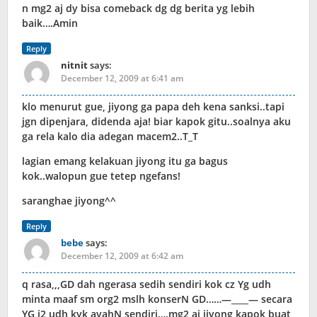
n mg2 aj dy bisa comeback dg dg berita yg lebih
baik….Amin
Reply
nitnit
says:
December 12, 2009 at 6:41 am
klo menurut gue, jiyong ga papa deh kena sanksi..tapi
jgn dipenjara, didenda aja! biar kapok gitu..soalnya aku
ga rela kalo dia adegan macem2..T_T
lagian emang kelakuan jiyong itu ga bagus
kok..walopun gue tetep ngefans!
saranghae jiyong^^
Reply
bebe
says:
December 12, 2009 at 6:42 am
q rasa,,,GD dah ngerasa sedih sendiri kok cz Yg udh
minta maaf sm org2 mslh konserN GD……—____— secara
YG i2 udh kyk ayahN sendiri….mg2 aj jiyong kapok buat