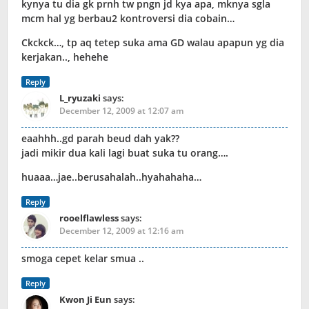
kynya tu dia gk prnh tw pngn jd kya apa, mknya sgla
mcm hal yg berbau2 kontroversi dia cobain…
Ckckck…, tp aq tetep suka ama GD walau apapun yg dia
kerjakan.., hehehe
Reply
L_ryuzaki
says:
December 12, 2009 at 12:07 am
eaahhh..gd parah beud dah yak??
jadi mikir dua kali lagi buat suka tu orang….
huaaa…jae..berusahalah..hyahahaha…
Reply
rooelflawless
says:
December 12, 2009 at 12:16 am
smoga cepet kelar smua ..
Reply
Kwon Ji Eun
says: