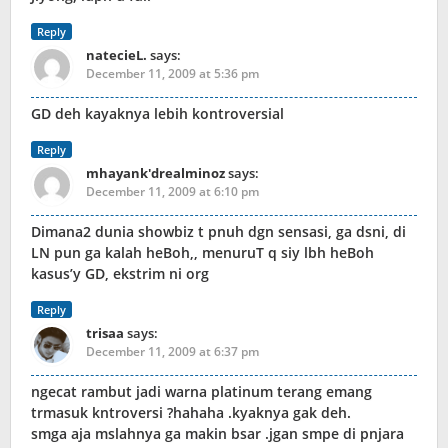
Reply
natecieL.
says:
December 11, 2009 at 5:36 pm
GD deh kayaknya lebih kontroversial
Reply
mhayank'drealminoz
says:
December 11, 2009 at 6:10 pm
Dimana2 dunia showbiz t pnuh dgn sensasi, ga dsni, di
LN pun ga kalah heBoh,, menuruT q siy lbh heBoh
kasus’y GD, ekstrim ni org
Reply
trisaa
says:
December 11, 2009 at 6:37 pm
ngecat rambut jadi warna platinum terang emang
trmasuk kntroversi ?hahaha .kyaknya gak deh.
smga aja mslahnya ga makin bsar .jgan smpe di pnjara