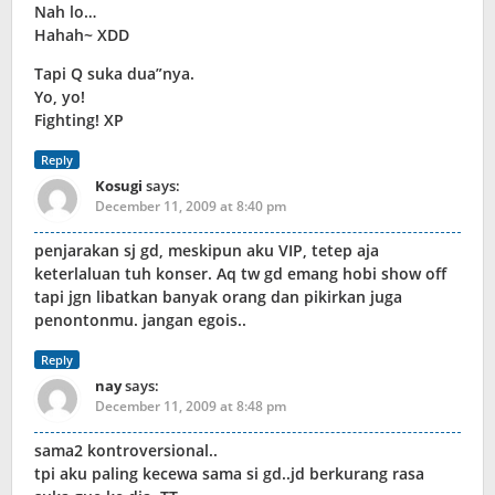
Nah lo…
Hahah~ XDD
Tapi Q suka dua”nya.
Yo, yo!
Fighting! XP
Reply
Kosugi
says:
December 11, 2009 at 8:40 pm
penjarakan sj gd, meskipun aku VIP, tetep aja
keterlaluan tuh konser. Aq tw gd emang hobi show off
tapi jgn libatkan banyak orang dan pikirkan juga
penontonmu. jangan egois..
Reply
nay
says:
December 11, 2009 at 8:48 pm
sama2 kontroversional..
tpi aku paling kecewa sama si gd..jd berkurang rasa