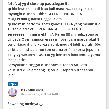
fotoN aj yg d close up pas adegan itu…—____—
tp klo bwt ank kecil,bisa jadi masalh….apalagi klo di
tayangin di Indo,,,uhhh GEGER SEINDONESIA….!!!!
MUI,FPI dkk g bakal tinggal diam..!!!!
tp klo msh perform ’she’s gone’ ITU DIA yang menurut q
g usah d edit cz KEREN BANGET…!!!!! >O< GD
sereeeeeemmmm n ektingN Keren !!!! cm netiz sono aj
yg pada Overr smua.merasa innocent sm masyarakatN
sendiri.padahal d korea sn ank mudaN lebih parah 100x
dr kt d sn…stiap q nonton drama or film korea,jepun n
ap lg yg western,,,,UGH !!! yg beneran innocent i2 guma
"segelintir"…
Bersyukur q tinggal di Indonesia Tanah Air Beta
khususN d Palembang,,,g terlalu separah d "daerah
lain"…
Reply
HYUKRIE
says:
December 12, 2009 at 6:48 am
*hwaiting mxdnya -_-