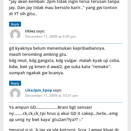
“jay akan kembali. 2pm tidak ingin terus terusan tanpa
jay. Dan jay tidak mau bersolo karir..” yang gw tonton
di YT sih gitu..
Reply
titiez
says:
December 11, 2009 at 9:30 pm
gd kyaknya belum menemukan kepribadiannya.
masih terombng ambing gtu.
kdg imut, kdg gangsta, kdg vulgar. malah kyak uji coba.
bdw, bwt yg kmen d awal2, gw suka kata “remako”.
sumpah ngakak gw bcanya.
Reply
Like2pm_kpop
says:
December 11, 2009 at 10:31 pm
Ya ampun GD………………..Brani bgt sensasi
ny……..ck,ck,ck_tpi hrus q akui GD it cakep…he3x…emg
ap untg ny bwt kaya’ gtu2an??ya?? :-”
mnurut q si…h jay yg plg kntrvrsi. Scra, J ampe kluar dr