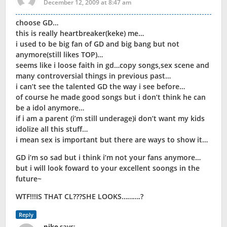
December 12, 2009 at 8:47 am
choose GD…
this is really heartbreaker(keke) me…
i used to be big fan of GD and big bang but not
anymore(still likes TOP)…
seems like i loose faith in gd…copy songs,sex scene and
many controversial things in previous past…
i can’t see the talented GD the way i see before…
of course he made good songs but i don’t think he can
be a idol anymore…
if i am a parent (i’m still underage)i don’t want my kids
idolize all this stuff…
i mean sex is important but there are ways to show it…
GD i’m so sad but i think i’m not your fans anymore…
but i will look foward to your excellent soongs in the
future~
WTF!!!IS THAT CL???SHE LOOKS……….?
Reply
niko
says: