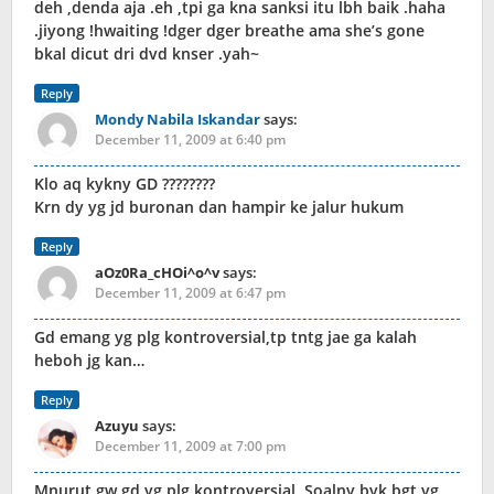
deh ,denda aja .eh ,tpi ga kna sanksi itu lbh baik .haha
.jiyong !hwaiting !dger dger breathe ama she’s gone
bkal dicut dri dvd knser .yah~
Reply
Mondy Nabila Iskandar
says:
December 11, 2009 at 6:40 pm
Klo aq kykny GD ????????
Krn dy yg jd buronan dan hampir ke jalur hukum
Reply
aOz0Ra_cHOi^o^v
says:
December 11, 2009 at 6:47 pm
Gd emang yg plg kontroversial,tp tntg jae ga kalah
heboh jg kan…
Reply
Azuyu
says:
December 11, 2009 at 7:00 pm
Mnurut gw gd yg plg kontroversial. Soalny byk bgt yg