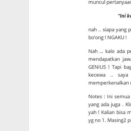
muncul pertanyaa
“Ini 
nah .. siapa yang 
bo’ong ! NGAKU !
Nah … kalo ada pe
mendapatkan jawa
GENIUS ! Tapi ba
kecewa .. saya
memperkenalkan m
Notes : Ini semua 
yang ada juga . K
yah ! Kalian bis
yg no 1. Masing2 p