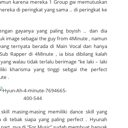
 , namun karena mereka 1 Group gw memutuskan
ereka di peringkat yang sama .. di peringkat ke
ngan gayanya yang paling boyish .. dan dia
k image sebagai the guy from 4Minute , namun
yang ternyata berada di Main Vocal dan hanya
Sub Rapper di 4Minute , ia bisa dibilang kalah
yang walau tidak terlalu berimage “ke laki – laki
ki kharisma yang tinggi sebgai the perfect
te .
kill masing-masing memiliki dance skill yang
 di tebak siapa yang paling perfect . Hyunah
 part nya di “For Music” sudah membuat banyak