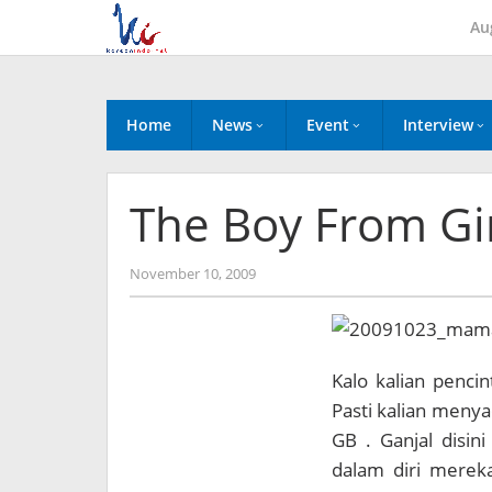
Skip
Au
to
content
Home
News
Event
Interview
The Boy From Gi
by
November 10, 2009
Koreanindo
Kalo kalian pencin
Pasti kalian menya
GB . Ganjal disin
dalam diri mereka