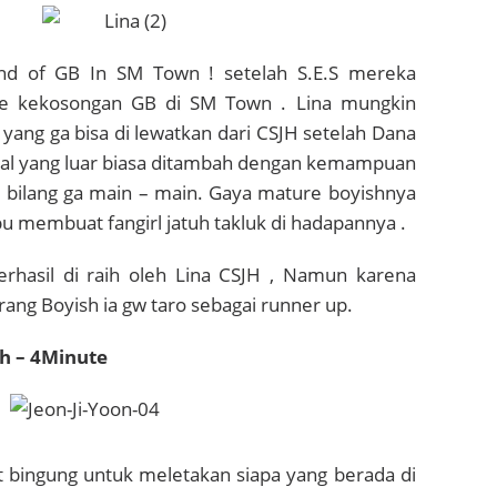
nd of GB In SM Town ! setelah S.E.S mereka
ce kekosongan GB di SM Town . Lina mungkin
 yang ga bisa di lewatkan dari CSJH setelah Dana
l yang luar biasa ditambah dengan kemampuan
i bilang ga main – main. Gaya mature boyishnya
 membuat fangirl jatuh takluk di hadapannya .
 berhasil di raih oleh Lina CSJH , Namun karena
ang Boyish ia gw taro sebagai runner up.
h – 4Minute
t bingung untuk meletakan siapa yang berada di