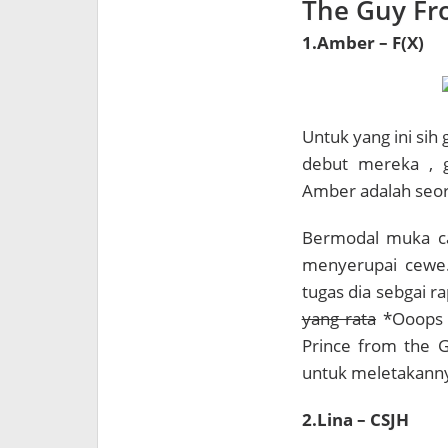
The Guy Fr
1.Amber – F(X)
Untuk yang ini sih 
debut mereka , 
Amber adalah seora
Bermodal muka ca
menyerupai cewe..
tugas dia sebgai ra
yang rata
*Ooops ,
Prince from the G
untuk meletakanny
2.Lina – CSJH