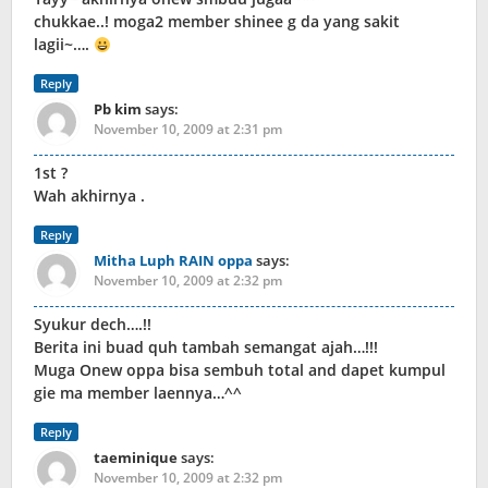
chukkae..! moga2 member shinee g da yang sakit
lagii~….
Reply
Pb kim
says:
November 10, 2009 at 2:31 pm
1st ?
Wah akhirnya .
Reply
Mitha Luph RAIN oppa
says:
November 10, 2009 at 2:32 pm
Syukur dech….!!
Berita ini buad quh tambah semangat ajah…!!!
Muga Onew oppa bisa sembuh total and dapet kumpul
gie ma member laennya…^^
Reply
taeminique
says:
November 10, 2009 at 2:32 pm