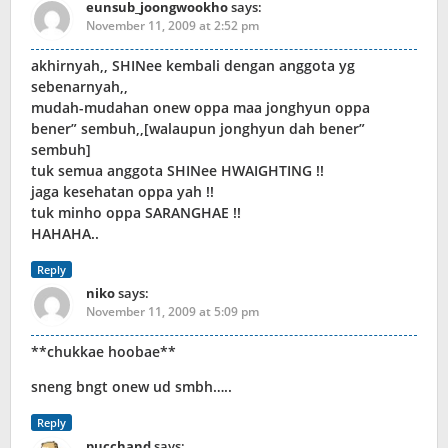
eunsub_joongwookho
says:
November 11, 2009 at 2:52 pm
akhirnyah,, SHINee kembali dengan anggota yg
sebenarnyah,,
mudah-mudahan onew oppa maa jonghyun oppa
bener” sembuh,,[walaupun jonghyun dah bener”
sembuh]
tuk semua anggota SHINee HWAIGHTING !!
jaga kesehatan oppa yah !!
tuk minho oppa SARANGHAE !!
HAHAHA..
Reply
niko
says:
November 11, 2009 at 5:09 pm
**chukkae hoobae**
sneng bngt onew ud smbh…..
Reply
pucchand
says: