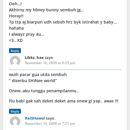
Ooh…!
Akhirny my h0ney bunny sembuh jg…
Horay!!
Tp ttp aj biarpun udh sebuh hrz byk istirahat y baby…
hahaha
I alwayz pray 4u…
<3.. XD
Reply
Likkz. hae
says:
November 10, 2009 at 6:23 pm
wuih pacar gua utda sembuh
” diserbu SHINee world”
Onew..aku tunggu penampilanmu..
Flu babi gak sah deket deket ama onew gi yap.. awas !!!
Reply
ReiSHawol
says:
November 10, 2009 at 7:21 pm