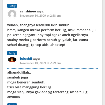
Reply
sanshinee
says:
November 10, 2009 at 2:58 pm
wuaah, snangnya leaderku udh smbuh
hmm, kangen mreka perform ber5 lg, mski mmber suju
pd keren ngegantiinny tapi agak2 aneh ngeliatnya,
soalny mreka g perform penuh (y iyalah, lat. cuma
sehari doang), tp top abis lah tetep!
Reply
luluchii
says:
November 10, 2009 at 2:59 pm
alhamdulillah..
sembuh juga
moga beneran sembuh.
trus bisa manggung ber5 lg.
moga slanjutnya gak ada yg terserang swine flu lg
amiiiiiin….