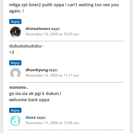
m0ga cpt bner2 pulih oppa ! can’t waiting too see you
again. !
Reply
shineelovers
says:
November 10, 2009 at 10:25 pm
dubudubudubu~
<3
Reply
dhanKyung
says:
November 10, 2009 at 11:11 pm
wawawa..
ga sia.sia ak pgi k dukun.!
welcome back oppa
Reply
dwee
says:
November 11, 2009 at 12:06 am