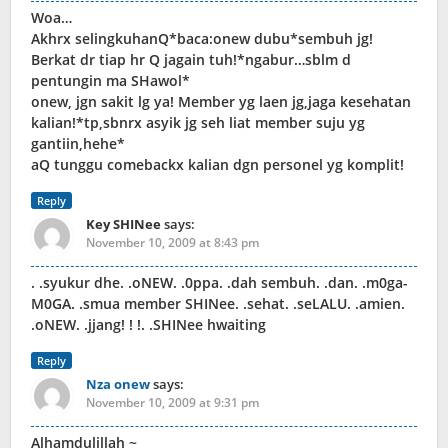
Woa…
Akhrx selingkuhanQ*baca:onew dubu*sembuh jg!
Berkat dr tiap hr Q jagain tuh!*ngabur…sblm d
pentungin ma SHawol*
onew, jgn sakit lg ya! Member yg laen jg,jaga kesehatan
kalian!*tp,sbnrx asyik jg seh liat member suju yg
gantiin,hehe*
aQ tunggu comebackx kalian dgn personel yg komplit!
Reply
Key SHINee
says:
November 10, 2009 at 8:43 pm
. .syukur dhe. .oNEW. .0ppa. .dah sembuh. .dan. .m0ga-
M0GA. .smua member SHINee. .sehat. .seLALU. .amien.
.oNEW. .jjang! ! !. .SHINee hwaiting
Reply
Nza onew
says:
November 10, 2009 at 9:31 pm
Alhamdulillah ~