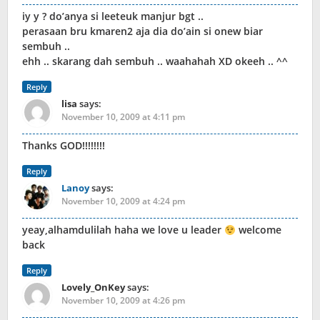
iy y ? do’anya si leeteuk manjur bgt ..
perasaan bru kmaren2 aja dia do’ain si onew biar
sembuh ..
ehh .. skarang dah sembuh .. waahahah XD okeeh .. ^^
Reply
lisa
says:
November 10, 2009 at 4:11 pm
Thanks GOD!!!!!!!!
Reply
Lanoy
says:
November 10, 2009 at 4:24 pm
yeay,alhamdulilah haha we love u leader
welcome
back
Reply
Lovely_OnKey
says:
November 10, 2009 at 4:26 pm