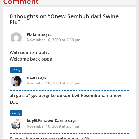
Comment
0 thoughts on “
Onew Sembuh dari Swine
Flu
”
Pb kim
says:
November 10, 2009 at 2:30 pm
Wah udah smbuh .
Welcome back oppa .
Reply
uLan
says:
November 10, 2009 at 2:31 pm
ah ga sia” gw pergi ke dukun bwt kesembuhan onew
LOL
Reply
keyELFshawolCassie
says:
November 10, 2009 at 2:31 pm
Yayy~ akhirnya onew smbuu jugaa ^^