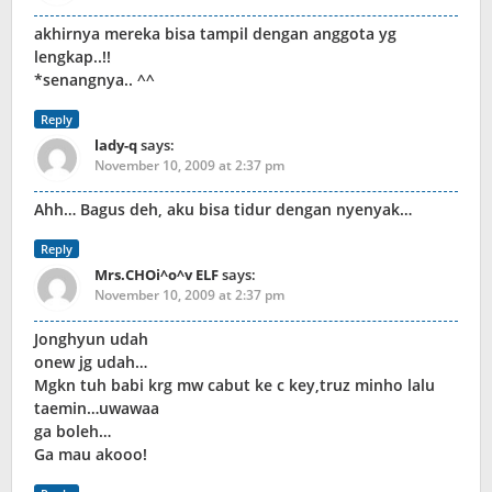
akhirnya mereka bisa tampil dengan anggota yg
lengkap..!!
*senangnya.. ^^
Reply
lady-q
says:
November 10, 2009 at 2:37 pm
Ahh… Bagus deh, aku bisa tidur dengan nyenyak…
Reply
Mrs.CHOi^o^v ELF
says:
November 10, 2009 at 2:37 pm
Jonghyun udah
onew jg udah…
Mgkn tuh babi krg mw cabut ke c key,truz minho lalu
taemin…uwawaa
ga boleh…
Ga mau akooo!