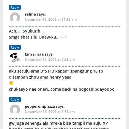
Reply
selma
says:
November 13, 2009 at 11:18 am
Ach….. Syukurlh…
Smga shat sllu Onew-ku… ^_^
Reply
kim si naa
says:
November 15, 2009 at 5:23 am
aku setuju ama D”ST13 kapan” spanggung 18 tp
ditambah zhou ama henry yaaa
chukaeyo nae onew..come back na bogoshipdayoooo
Reply
pepperonipizzza
says:
November 16, 2009 at 6:56 am
gw juga seneng2 aja mreka bisa tampil ma suju XP