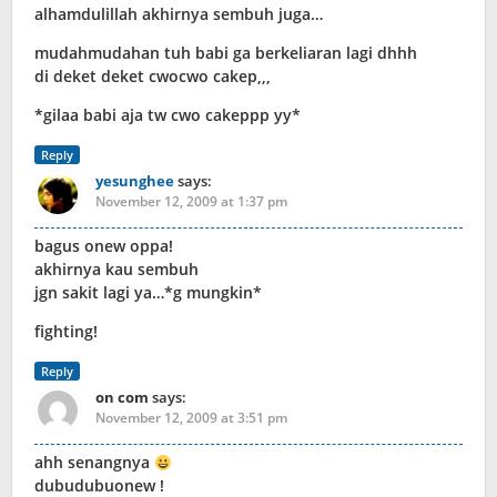
alhamdulillah akhirnya sembuh juga…
mudahmudahan tuh babi ga berkeliaran lagi dhhh
di deket deket cwocwo cakep,,,
*gilaa babi aja tw cwo cakeppp yy*
Reply
yesunghee
says:
November 12, 2009 at 1:37 pm
bagus onew oppa!
akhirnya kau sembuh
jgn sakit lagi ya…*g mungkin*
fighting!
Reply
on com
says:
November 12, 2009 at 3:51 pm
ahh senangnya
dubudubuonew !