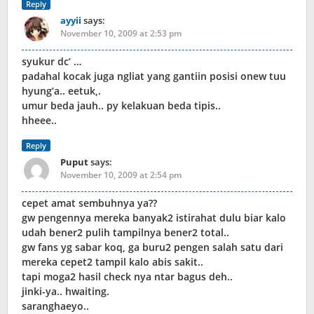
Reply
ayyii
says:
November 10, 2009 at 2:53 pm
syukur dc’ …
padahal kocak juga ngliat yang gantiin posisi onew tuu
hyung’a.. eetuk,.
umur beda jauh.. py kelakuan beda tipis..
hheee..
Reply
Puput
says:
November 10, 2009 at 2:54 pm
cepet amat sembuhnya ya??
gw pengennya mereka banyak2 istirahat dulu biar kalo
udah bener2 pulih tampilnya bener2 total..
gw fans yg sabar koq, ga buru2 pengen salah satu dari
mereka cepet2 tampil kalo abis sakit..
tapi moga2 hasil check nya ntar bagus deh..
jinki-ya.. hwaiting.
saranghaeyo..