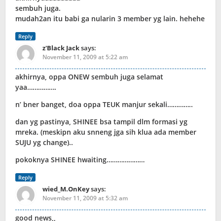
sembuh juga.
mudah2an itu babi ga nularin 3 member yg lain. hehehe
Reply
z'Black Jack
says:
November 11, 2009 at 5:22 am
akhirnya, oppa ONEW sembuh juga selamat
yaa…………….
n’ bner banget, doa oppa TEUK manjur sekali…………..
dan yg pastinya, SHINEE bsa tampil dlm formasi yg
mreka. (meskipn aku snneng jga sih klua ada member
SUJU yg change)..
pokoknya SHINEE hwaiting…………………
Reply
wied_M.OnKey
says:
November 11, 2009 at 5:32 am
good news,,