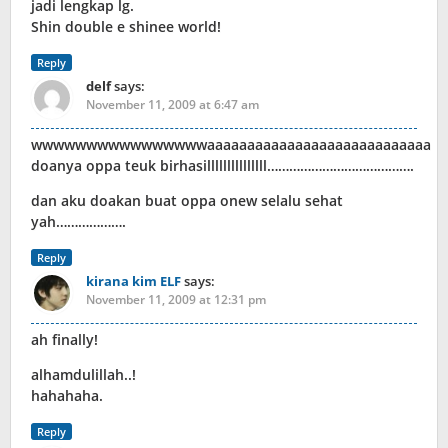
jadi lengkap lg.
Shin double e shinee world!
Reply
delf
says:
November 11, 2009 at 6:47 am
wwwwwwwwwwwwwwwwaaaaaaaaaaaaaaaaaaaaaaaaaaaa
doanya oppa teuk birhasilllllllllllllll………………………………….
dan aku doakan buat oppa onew selalu sehat
yah……………….
Reply
kirana kim ELF
says:
November 11, 2009 at 12:31 pm
ah finally!
alhamdulillah..!
hahahaha.
Reply