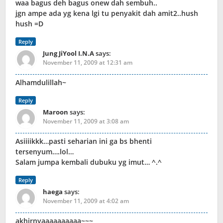
waa bagus deh bagus onew dah sembuh..
jgn ampe ada yg kena lgi tu penyakit dah amit2..hush
hush =D
Reply
Jung JiYool I.N.A
says:
November 11, 2009 at 12:31 am
Alhamdulillah~
Reply
Maroon
says:
November 11, 2009 at 3:08 am
Asiiiikkk…pasti seharian ini ga bs bhenti
tersenyum….lol…
Salam jumpa kembali dubuku yg imut… ^.^
Reply
haega
says:
November 11, 2009 at 4:02 am
akhirnyaaaaaaaaaa~~~