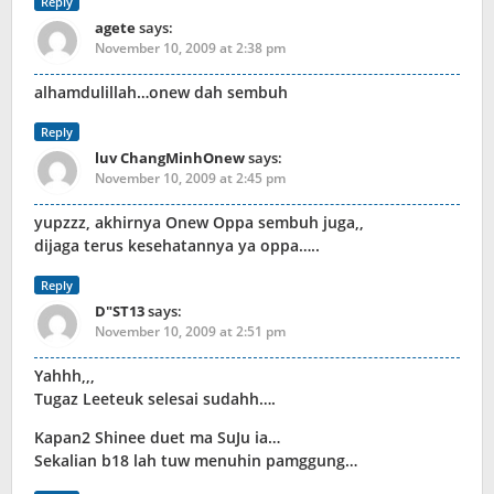
Reply
agete
says:
November 10, 2009 at 2:38 pm
alhamdulillah…onew dah sembuh
Reply
luv ChangMinhOnew
says:
November 10, 2009 at 2:45 pm
yupzzz, akhirnya Onew Oppa sembuh juga,,
dijaga terus kesehatannya ya oppa…..
Reply
D"ST13
says:
November 10, 2009 at 2:51 pm
Yahhh,,,
Tugaz Leeteuk selesai sudahh….
Kapan2 Shinee duet ma SuJu ia…
Sekalian b18 lah tuw menuhin pamggung…