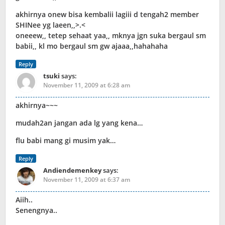
akhirnya onew bisa kembalii lagiii d tengah2 member
SHINee yg laeen,,>.<
oneeew,, tetep sehaat yaa,, mknya jgn suka bergaul sm
babii,, kl mo bergaul sm gw ajaaa,,hahahaha
Reply
tsuki
says:
November 11, 2009 at 6:28 am
akhirnya~~~
mudah2an jangan ada lg yang kena…
flu babi mang gi musim yak…
Reply
Andiendemenkey
says:
November 11, 2009 at 6:37 am
Aiih..
Senengnya..