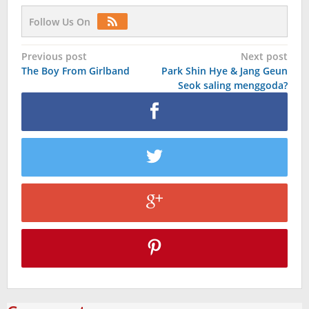
Follow Us On
Post
Previous post
Next post
The Boy From Girlband
Park Shin Hye & Jang Geun
navigation
Seok saling menggoda?