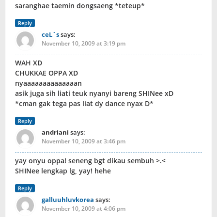
saranghae taemin dongsaeng *teteup*
Reply
ceL`s
says:
November 10, 2009 at 3:19 pm
WAH XD
CHUKKAE OPPA XD
nyaaaaaaaaaaaaaan
asik juga sih liati teuk nyanyi bareng SHINee xD
*cman gak tega pas liat dy dance nyax D*
Reply
andriani
says:
November 10, 2009 at 3:46 pm
yay onyu oppa! seneng bgt dikau sembuh >.<
SHINee lengkap lg, yay! hehe
Reply
galluuhluvkorea
says:
November 10, 2009 at 4:06 pm