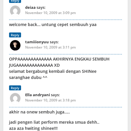
Reply
deiaa
says:
November 10, 2009 at 3:09 pm
welcome back… untung cepet sembuuh yaa
Reply
tamiiionyuu
says:
November 10, 2009 at 3:11 pm
OPPAAAAAAAAAAAAA AKHIRNYA ENGKAU SEMBUH
JUGAAAAAAAAAAAAAA XD
selamat bergabung kembali dengan SHINee
saranghae dubu ^^
Reply
Ella andryani
says:
November 10, 2009 at 3:18 pm
akhir na onew sembuh juga…..
jadi pengen liat perform mereka smua dehh..
aza aza hwiting shinee!!!