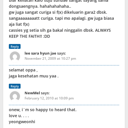
biar keliatan kalo suju sunbae sangat sayang sama
dongsaengnya. hahahahahaha..
gw juga sangat curiga si f(x) dikeluarin gara2 dbsk.
sangaaaaaaaatt curiga. tapi mo apalagi. gw juga biasa
aja liat f(x)
cassies yg setia sih ga bakal ninggalin dbsk. ALWAYS
KEEP THE FAITH!! :DD
Reply
lee sara hyun jae
says:
November 21, 2009 at 10:27 pm
selamat oppa ,
jaga kesehatan muu yaa .
Reply
NewMel
says:
February 12, 2010 at 10:09 pm
onew, i`m so happy to heard that.
love u. . . .
yeongweonhi