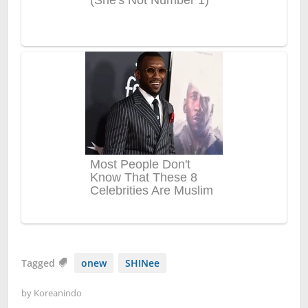
Tagged
onew
SHINee
by
Koreanindo