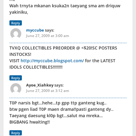
Wah trnyta mkanan ksuka2n taeyang sma am driquw
yakiniku,
Reply
myccube
says:
June 27, 2009 at 3:00 am
TVXQ COLLECTIBLES PREORDER @ <$20!SC POSTERS
INSTOCKS!
VISIT
http://myccube.blogspot.com/
for the LATEST
IDOLS COLLECTIBLES!!!!!!!!
Reply
Ayoe_Xiahkey
says:
June 27, 2009 at 3:12 am
T0P narsis bgt…hehe…tp gpp ttp ganteng kug..
btw pgen liad T0P maen drama!!pasti ganteng dy..
Taeyang daesung kl0p bgt…salut ma mreka…
BIGBANG hwaiting!!
Reply