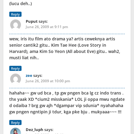
(lucu deh..)
Reply
Puput
says:
June 26, 2009 at 9:11 pm
wew, iris itu film ato drama ya? artis ceweknya artis
senior cantik2 gitu.. Kim Tae Hee (Love Story in
Harvard), ama Kim So Yeon (All about Eve) gitu.. wah2,
musti liat nih..
Reply
zee
says:
June 26, 2009 at 10:00 pm
hahaha~~ gw ud bca , tp gw pngen bca lg cz indo trans .
thx yaak XD *cium2 misskania* LOL ji oppa mwu ngdate
d odaiba ? brg gw ajh *dgampar vip sdunia* nyahahaha
gw pngen ngntipin ji tdur, kga pke bju . mukyaaa~~~ !!!
Reply
Dez_luph
says: