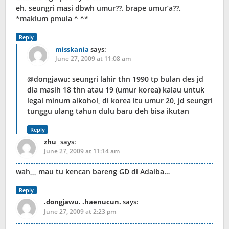
eh. seungri masi dbwh umur??. brape umur’a??.
*maklum pmula ^ ^*
Reply
misskania
says:
June 27, 2009 at 11:08 am
@dongjawu: seungri lahir thn 1990 tp bulan des jd
dia masih 18 thn atau 19 (umur korea) kalau untuk
legal minum alkohol, di korea itu umur 20, jd seungri
tunggu ulang tahun dulu baru deh bisa ikutan
Reply
zhu_
says:
June 27, 2009 at 11:14 am
wah,,, mau tu kencan bareng GD di Adaiba…
Reply
.dongjawu. .haenucun.
says:
June 27, 2009 at 2:23 pm