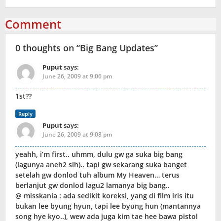
Comment
0 thoughts on “
Big Bang Updates
”
Puput
says:
June 26, 2009 at 9:06 pm
1st??
Reply
Puput
says:
June 26, 2009 at 9:08 pm
yeahh, i’m first.. uhmm, dulu gw ga suka big bang
(lagunya aneh2 sih).. tapi gw sekarang suka banget
setelah gw donlod tuh album My Heaven… terus
berlanjut gw donlod lagu2 lamanya big bang..
@ misskania : ada sedikit koreksi, yang di film iris itu
bukan lee byung hyun, tapi lee byung hun (mantannya
song hye kyo..), wew ada juga kim tae hee bawa pistol