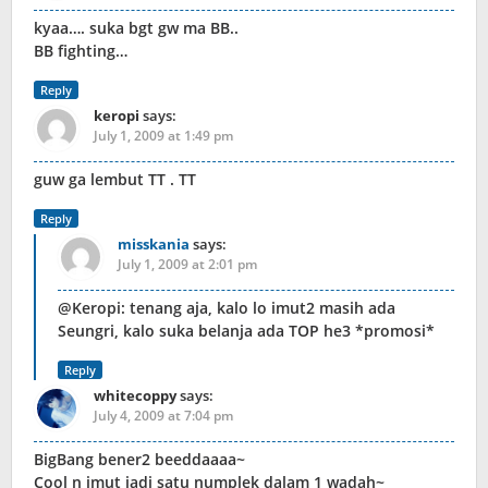
kyaa…. suka bgt gw ma BB..
BB fighting…
Reply
keropi
says:
July 1, 2009 at 1:49 pm
guw ga lembut TT . TT
Reply
misskania
says:
July 1, 2009 at 2:01 pm
@Keropi: tenang aja, kalo lo imut2 masih ada
Seungri, kalo suka belanja ada TOP he3 *promosi*
Reply
whitecoppy
says:
July 4, 2009 at 7:04 pm
BigBang bener2 beeddaaaa~
Cool n imut jadi satu numplek dalam 1 wadah~