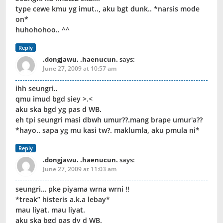
type cewe kmu yg imut.., aku bgt dunk.. *narsis mode
on*
huhohohoo.. ^^
Reply
.dongjawu. .haenucun.
says:
June 27, 2009 at 10:57 am
ihh seungri..
qmu imud bgd siey >.<
aku ska bgd yg pas d WB.
eh tpi seungri masi dbwh umur??.mang brape umur'a??
*hayo.. sapa yg mu kasi tw?. maklumla, aku pmula ni*
Reply
.dongjawu. .haenucun.
says:
June 27, 2009 at 11:03 am
seungri… pke piyama wrna wrni !!
*treak” histeris a.k.a lebay*
mau liyat. mau liyat.
aku ska bgd pas dy d WB.