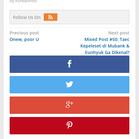
by
Koreanindo
Follow Us On
Post
Previous post
Next post
Onew, poor U
Mixed Post #50: Taec
navigation
Kepeleset di Mubank &
Eunhyuk Ga Dikenal?