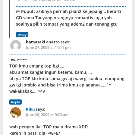
@ Puput: asiknya pernah jalan2 ke jepang… berarti
GD sama Taeyang orangnya romantis juga yah
soalnya pilih tempat yang adem2 dan tenang gtu
Reply
hamasaki onetto
says:
June 27, 2009 at 11:11 pm
hwa~~~~
TOP kmu emang top bgt….
aku amat sangat ingun ketemu kamu…..
oh ya TOP klo kmu sama gw aj maw g’ soalna mumpung
gw lgi jomblo and bisa trima kmu ap adanya,….^^
wakakakak…..^^V
Reply
Riku
says:
June 28, 2009 at 9:23 am
wah pengen liat TOP main drama XDD
keren ih pasti dia (=w=)//