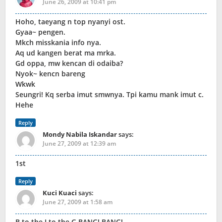
June 26, 2009 at 10:41 pm
Hoho, taeyang n top nyanyi ost.
Gyaa~ pengen.
Mkch misskania info nya.
Aq ud kangen berat ma mrka.
Gd oppa, mw kencan di odaiba?
Nyok~ kencn bareng
Wkwk
Seungri! Kq serba imut smwnya. Tpi kamu mank imut c.
Hehe
Reply
Mondy Nabila Iskandar
says:
June 27, 2009 at 12:39 am
1st
Reply
Kuci Kuaci
says:
June 27, 2009 at 1:58 am
B to the I to the G BANG! BANG!