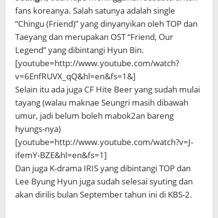
fans koreanya. Salah satunya adalah single
“Chingu (Friend)” yang dinyanyikan oleh TOP dan
Taeyang dan merupakan OST “Friend, Our
Legend” yang dibintangi Hyun Bin.
[youtube=http://www.youtube.com/watch?
v=6EnfRUVX_qQ&hl=en&fs=1&]
Selain itu ada juga CF Hite Beer yang sudah mulai
tayang (walau maknae Seungri masih dibawah
umur, jadi belum boleh mabok2an bareng
hyungs-nya)
[youtube=http://www.youtube.com/watch?v=J-
ifemY-BZE&hl=en&fs=1]
Dan juga K-drama IRIS yang dibintangi TOP dan
Lee Byung Hyun juga sudah selesai syuting dan
akan dirilis bulan September tahun ini di KBS-2.