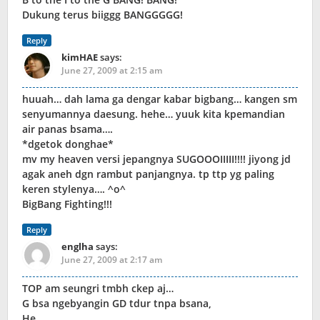
Dukung terus biiggg BANGGGGG!
Reply
kimHAE
says:
June 27, 2009 at 2:15 am
huuah… dah lama ga dengar kabar bigbang… kangen sm
senyumannya daesung. hehe… yuuk kita kpemandian
air panas bsama….
*dgetok donghae*
mv my heaven versi jepangnya SUGOOOIIIII!!!! jiyong jd
agak aneh dgn rambut panjangnya. tp ttp yg paling
keren stylenya…. ^o^
BigBang Fighting!!!
Reply
englha
says:
June 27, 2009 at 2:17 am
TOP am seungri tmbh ckep aj…
G bsa ngebyangin GD tdur tnpa bsana,
He