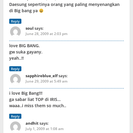
Daesung sepertinya orang yang paling menyenangkan
di Big bang ya
Reply
soul
says:
June 28, 2009 at 2:03 pm
love BIG BANG.
gw suka gayany.
yeah..!!
Reply
sapphireblue_elf
says:
June 29, 2009 at 5:49 am
i love Big Bang!!!
ga sabar liat TOP di IRIS…
waaa..i miss them so much..
Reply
andhit
says:
July 1, 2009 at 1:08 am