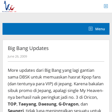
Skip
to
content
Menu
Big Bang Updates
by
June 26, 2009
Koreanindo
More updates dari Big Bang yang lagi gantian
sama DBSK untuk memuaskan hasrat Kpop fans
(dan tentunya para VIP) di jepang. Karena bakalan
sibuk promo di Jepang, apalagi single My Heaven-
nya berhasil naik peringkat jadi no. 3 di Oricon,
TOP
,
Taeyang
,
Daesung
,
G-Dragon
, dan
Seungri
, tidak lupa meninggalkan sesuatu untuk