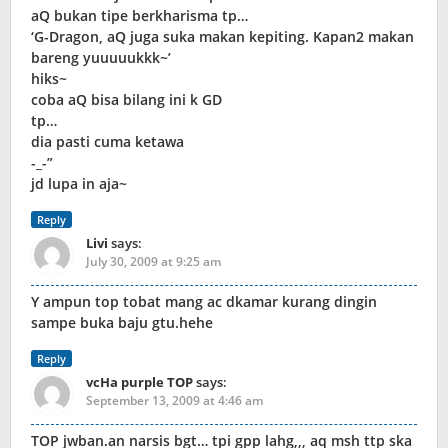
aQ bukan tipe berkharisma tp…
‘G-Dragon, aQ juga suka makan kepiting. Kapan2 makan
bareng yuuuuukkk~’
hiks~
coba aQ bisa bilang ini k GD
tp…
dia pasti cuma ketawa
-_-”
jd lupa in aja~
Reply
Livi
says:
July 30, 2009 at 9:25 am
Y ampun top tobat mang ac dkamar kurang dingin
sampe buka baju gtu.hehe
Reply
vcHa purple TOP
says:
September 13, 2009 at 4:46 am
TOP jwban.an narsis bgt… tpi gpp lahg,,, aq msh ttp ska