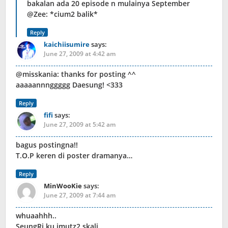
bakalan ada 20 episode n mulainya September
@Zee: *cium2 balik*
Reply
kaichiisumire
says:
June 27, 2009 at 4:42 am
@misskania: thanks for posting ^^
aaaaannnggggg Daesung! <333
Reply
fifi
says:
June 27, 2009 at 5:42 am
bagus postingna!!
T.O.P keren di poster dramanya…
Reply
MinWooKie
says:
June 27, 2009 at 7:44 am
whuaahhh..
SeungRi ku imutz2 skali..