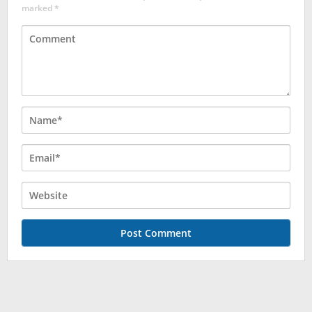
marked
*