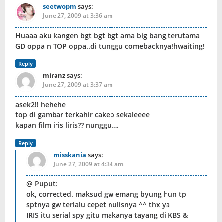
seetwopm
says:
June 27, 2009 at 3:36 am
Huaaa aku kangen bgt bgt bgt ama big bang,terutama
GD oppa n TOP oppa..di tunggu comebacknya!hwaiting!
Reply
miranz
says:
June 27, 2009 at 3:37 am
asek2!! hehehe
top di gambar terkahir cakep sekaleeee
kapan film iris liris?? nunggu….
Reply
misskania
says:
June 27, 2009 at 4:34 am
@ Puput:
ok, corrected. maksud gw emang byung hun tp
sptnya gw terlalu cepet nulisnya ^^ thx ya
IRIS itu serial spy gitu makanya tayang di KBS &