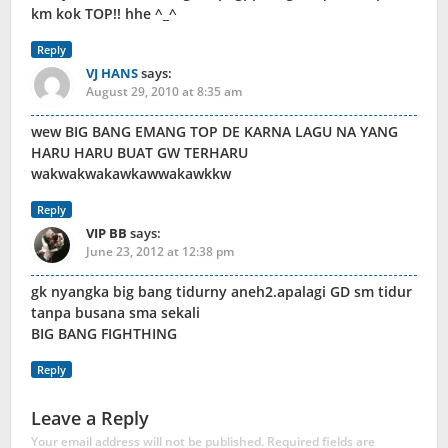
km kok TOP!! hhe ^_^
Reply
VJ HANS
says:
August 29, 2010 at 8:35 am
wew BIG BANG EMANG TOP DE KARNA LAGU NA YANG
HARU HARU BUAT GW TERHARU
wakwakwakawkawwakawkkw
Reply
VIP BB
says:
June 23, 2012 at 12:38 pm
gk nyangka big bang tidurny aneh2.apalagi GD sm tidur
tanpa busana sma sekali
BIG BANG FIGHTHING
Reply
Leave a Reply
Your email address will not be published.
Required fields are