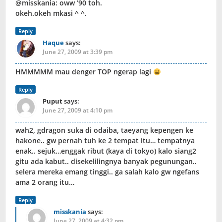
@misskania: oww ’90 toh.
okeh.okeh mkasi ^ ^.
Reply
Haque
says:
June 27, 2009 at 3:39 pm
HMMMMM mau denger TOP ngerap lagi
Reply
Puput
says:
June 27, 2009 at 4:10 pm
wah2, gdragon suka di odaiba, taeyang kepengen ke
hakone.. gw pernah tuh ke 2 tempat itu… tempatnya
enak.. sejuk…enggak ribut (kaya di tokyo) kalo siang2
gitu ada kabut.. disekelilingnya banyak pegunungan..
selera mereka emang tinggi.. ga salah kalo gw ngefans
ama 2 orang itu…
Reply
misskania
says:
June 27, 2009 at 4:32 pm