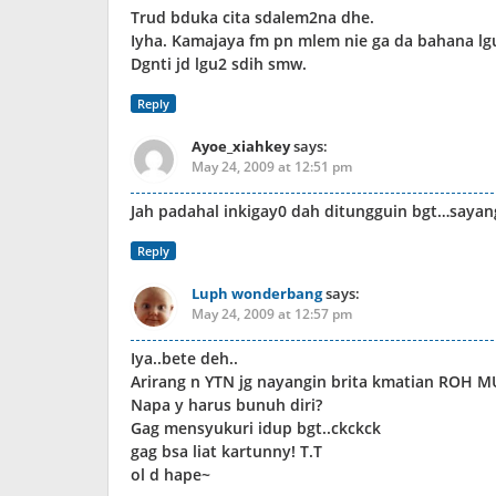
Trud bduka cita sdalem2na dhe.
Iyha. Kamajaya fm pn mlem nie ga da bahana lg
Dgnti jd lgu2 sdih smw.
Reply
Ayoe_xiahkey
says:
May 24, 2009 at 12:51 pm
Jah padahal inkigay0 dah ditungguin bgt…sayang
Reply
Luph wonderbang
says:
May 24, 2009 at 12:57 pm
Iya..bete deh..
Arirang n YTN jg nayangin brita kmatian ROH 
Napa y harus bunuh diri?
Gag mensyukuri idup bgt..ckckck
gag bsa liat kartunny! T.T
ol d hape~