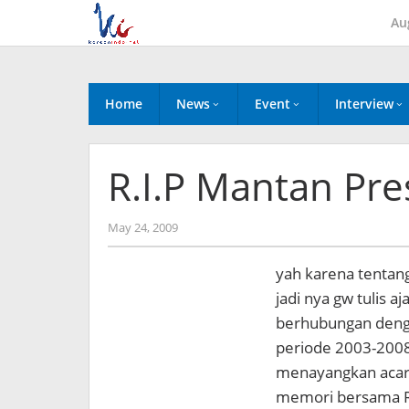
Skip
Au
to
content
Home
News
Event
Interview
R.I.P Mantan Pr
by
May 24, 2009
Koreanindo
yah karena tentan
jadi nya gw tulis a
berhubungan deng
periode 2003-2008.
menayangkan acara
memori bersama 