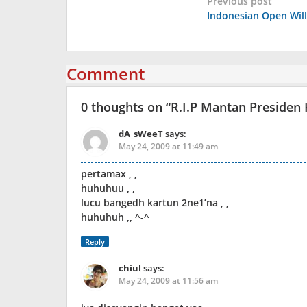
Post
Previous post
Indonesian Open Wil
navigation
Comment
0 thoughts on “
R.I.P Mantan Presiden
dA_sWeeT
says:
May 24, 2009 at 11:49 am
pertamax , ,
huhuhuu , ,
lucu bangedh kartun 2ne1’na , ,
huhuhuh ,, ^-^
Reply
chiul
says:
May 24, 2009 at 11:56 am