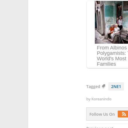
Tagged
2NE1
by
Koreanindo
Follow Us On