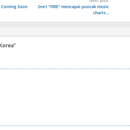
Next post
l Coming Soon
2ne1 "FIRE" mencapai puncak music
charts…
 Korea
”