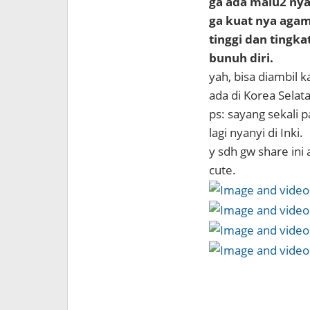
ga ada malu2 nya 
ga kuat nya agam
tinggi dan tingka
bunuh diri.
yah, bisa diambil k
ada di Korea Selat
ps: sayang sekali 
lagi nyanyi di Inki.
y sdh gw share ini
cute.