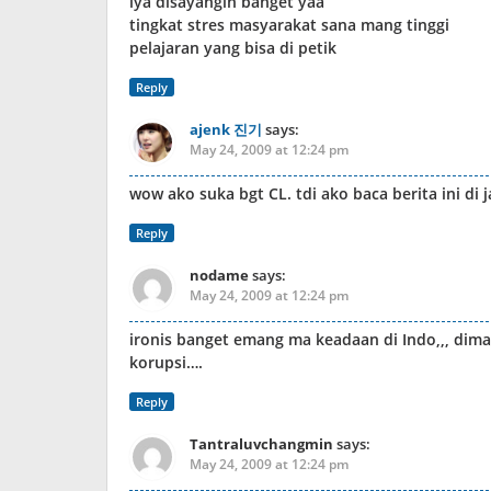
iya disayangin banget yaa
tingkat stres masyarakat sana mang tinggi
pelajaran yang bisa di petik
Reply
ajenk 진기
says:
May 24, 2009 at 12:24 pm
wow ako suka bgt CL. tdi ako baca berita ini di 
Reply
nodame
says:
May 24, 2009 at 12:24 pm
ironis banget emang ma keadaan di Indo,,, di
korupsi….
Reply
Tantraluvchangmin
says:
May 24, 2009 at 12:24 pm