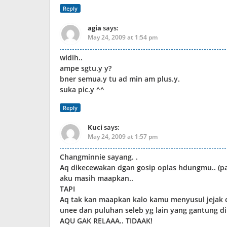
Reply
agia
says:
May 24, 2009 at 1:54 pm
widih..
ampe sgtu.y y?
bner semua.y tu ad min am plus.y.
suka pic.y ^^
Reply
Kuci
says:
May 24, 2009 at 1:57 pm
Changminnie sayang. .
Aq dikecewakan dgan gosip oplas hdungmu.. (pa
aku masih maapkan..
TAPI
Aq tak kan maapkan kalo kamu menyusul jejak o
unee dan puluhan seleb yg lain yang gantung d
AQU GAK RELAAA.. TIDAAK!