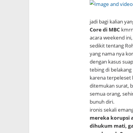
jadi bagi kalian y
Core di MBC
kmrn,
acara weekend ini
sedikit tentang Roh
yang nama nya koru
dengan kasus suap
tebing di belakang
karena terpeleset 
ditemukan surat, 
semua orang, sehi
bunuh diri.
ironis sekali emang
mereka korupsi a
dihukum mati, ga