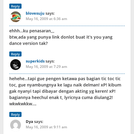
Reply
blovesuju
says:
May 16, 2009 at 6:36 am
ehhh…ku penasaran,,,
btw,ada yang punya link donlot buat it’s you yang
dance version tak?
Reply
superkids
says:
May 16, 2009 at 7:29 am
hehehe…tapi gue pengen ketawa pas bagian tic toc tic
toc, gue nyambungnya ke lagu naik delman! xP! kibum
gak nyanyi tapi dibayar dengan akting yg keren! xP!
bagiannya heechul enak t, lyricnya cuma diulang2!
wkwkwkkw….
Reply
Dya
says:
May 16, 2009 at 9:11 am