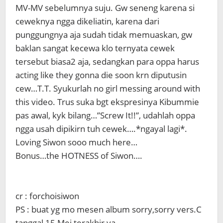
MV-MV sebelumnya suju. Gw seneng karena si
ceweknya ngga dikeliatin, karena dari
punggungnya aja sudah tidak memuaskan, gw
baklan sangat kecewa klo ternyata cewek
tersebut biasa2 aja, sedangkan para oppa harus
acting like they gonna die soon krn diputusin
cew…T.T. Syukurlah no girl messing around with
this video. Trus suka bgt ekspresinya Kibummie
pas awal, kyk bilang…”Screw It!!”, udahlah oppa
ngga usah dipikirn tuh cewek….*ngayal lagi*.
Loving Siwon sooo much here…
Bonus…the HOTNESS of Siwon….
cr : forchoisiwon
PS : buat yg mo mesen album sorry,sorry vers.C
tanggal 15 Mei terakhir ya….