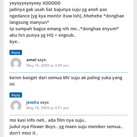
yeyeyyeyeyeey XDDDDD
jadinya gak usah liat bajunya suju yg aneh pas
ngedance [yg kya montir ituw loh]..hhehehe *donghae
langsung manyun*
tp sumpah bagus emang nih mv…*donghae enyum*
aku hrs punya yg HQ + engsub..
bye..
Reply
amel
says:
May 16, 2009 at 3:49 am
keren banget dari semua MV suju ak paling suka yang
ini
Reply
jessita
says:
May 16, 2009 at 4:51 am
mo kasi info neh.. ada film nya suju..
judul nya Flower Boys.. yg maen suju member semua..
don’t miss it..