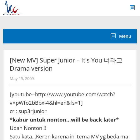
Skip
to
content
Menu
[New MV] Super Junior – It's You 너라고
Drama version
by
May 15, 2009
Koreanindo
[youtube=http://www.youtube.com/watch?
v=pWfo2bBbx-4&hl=en&fs=1]
cr : sup3rjunior
*
kabur untuk nonton…will be back later
*
Udah Nonton !!
Satu kata…Keren karena ini tema MV yg beda ma