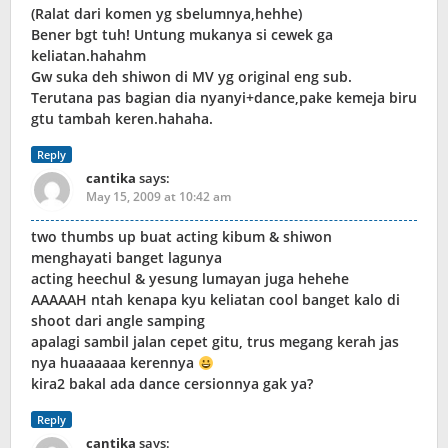
(Ralat dari komen yg sbelumnya,hehhe)
Bener bgt tuh! Untung mukanya si cewek ga
keliatan.hahahm
Gw suka deh shiwon di MV yg original eng sub.
Terutana pas bagian dia nyanyi+dance,pake kemeja biru
gtu tambah keren.hahaha.
Reply
cantika
says:
May 15, 2009 at 10:42 am
two thumbs up buat acting kibum & shiwon
menghayati banget lagunya
acting heechul & yesung lumayan juga hehehe
AAAAAH ntah kenapa kyu keliatan cool banget kalo di
shoot dari angle samping
apalagi sambil jalan cepet gitu, trus megang kerah jas
nya huaaaaaa kerennya
kira2 bakal ada dance cersionnya gak ya?
Reply
cantika
says: