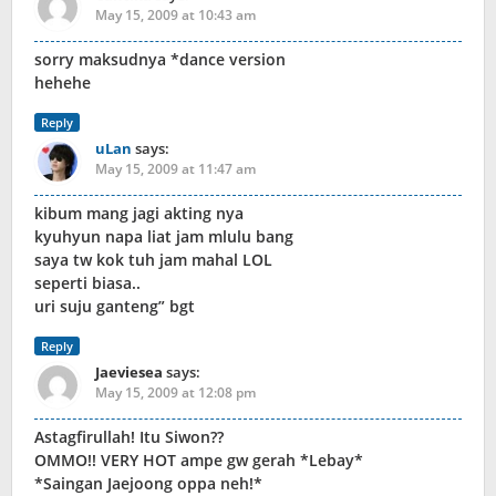
May 15, 2009 at 10:43 am
sorry maksudnya *dance version
hehehe
Reply
uLan
says:
May 15, 2009 at 11:47 am
kibum mang jagi akting nya
kyuhyun napa liat jam mlulu bang
saya tw kok tuh jam mahal LOL
seperti biasa..
uri suju ganteng” bgt
Reply
Jaeviesea
says:
May 15, 2009 at 12:08 pm
Astagfirullah! Itu Siwon??
OMMO!! VERY HOT ampe gw gerah *Lebay*
*Saingan Jaejoong oppa neh!*