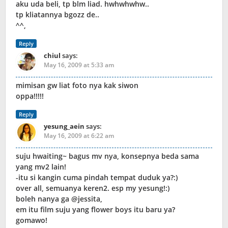
aku uda beli, tp blm liad. hwhwhwhw..
tp kliatannya bgozz de..
^^,
Reply
chiul
says:
May 16, 2009 at 5:33 am
mimisan gw liat foto nya kak siwon
oppa!!!!!
Reply
yesung_aein
says:
May 16, 2009 at 6:22 am
suju hwaiting~ bagus mv nya, konsepnya beda sama
yang mv2 lain!
-itu si kangin cuma pindah tempat duduk ya?:)
over all, semuanya keren2. esp my yesung!:)
boleh nanya ga @jessita,
em itu film suju yang flower boys itu baru ya?
gomawo!