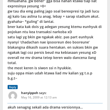
mmuahaha. gw bener” gga bisa nahan ktawa tiap liat
expresinya yesung >0<
gw tau dia emg paling jago soal berexpresi tp jadi lucu
ajj kalo tau aslina tu anag. lebay + sarap stadium akut.
gyahaha~ *guling” di lantai.
bner kata kak dois yg adegan yesung ktemu eunhyuk di
pojokan ntu kea transaksi narkoba xD
satu lagi yg bkin gw ngakak abiz. pas part eunhyuk
nyanyi ‘chadachan nae ipsooreun deo booreune’
blakangna dikasih suara hentakan. en sukses bkin gw
ngakak lagi coz persis beud ma kebiasaan yesung xD
overall ne mv drama tetep keren walo dancena ilang
total.
the most keren is siwon ssi n hyukkie.
suju oppa mian udah ktawa liad mv kalian yg t.o.p
b.g.t~
Reply
hanyippoh
says:
May 16, 2009 at 12:13 am
akuh senagng sekali ada drama versionnya…