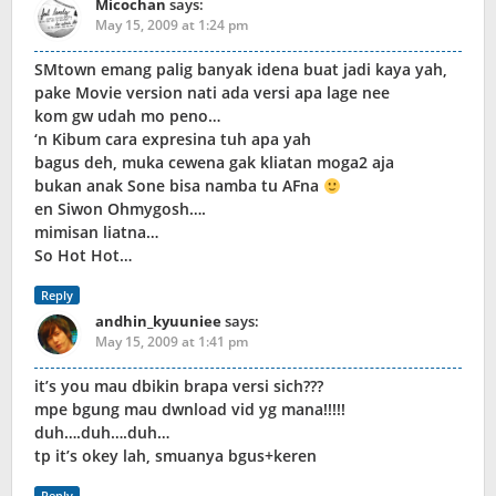
Micochan
says:
May 15, 2009 at 1:24 pm
SMtown emang palig banyak idena buat jadi kaya yah,
pake Movie version nati ada versi apa lage nee
kom gw udah mo peno…
‘n Kibum cara expresina tuh apa yah
bagus deh, muka cewena gak kliatan moga2 aja
bukan anak Sone bisa namba tu AFna
en Siwon Ohmygosh….
mimisan liatna…
So Hot Hot…
Reply
andhin_kyuuniee
says:
May 15, 2009 at 1:41 pm
it’s you mau dbikin brapa versi sich???
mpe bgung mau dwnload vid yg mana!!!!!
duh….duh….duh…
tp it’s okey lah, smuanya bgus+keren
Reply