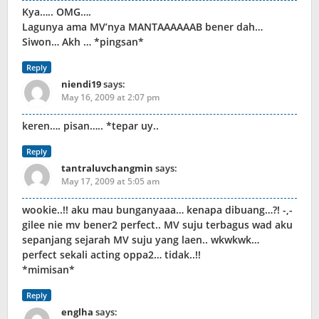
Kya….. OMG….
Lagunya ama MV’nya MANTAAAAAAB bener dah…
Siwon… Akh … *pingsan*
Reply
niendi19
says:
May 16, 2009 at 2:07 pm
keren…. pisan….. *tepar uy..
Reply
tantraluvchangmin
says:
May 17, 2009 at 5:05 am
wookie..!! aku mau bunganyaaa… kenapa dibuang…?! -,-
gilee nie mv bener2 perfect.. MV suju terbagus wad aku
sepanjang sejarah MV suju yang laen.. wkwkwk…
perfect sekali acting oppa2… tidak..!!
*mimisan*
Reply
englha
says: