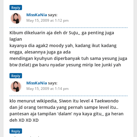
Reply
MissKaNia
says:
May 15, 2009 at 1:12 pm
Kibum dikeluarin aja deh dr SuJu,, ga penting juga
lagian
kayanya dia agak2 moody yah, kadang ikut kadang
engga, alesannya juga ga ada
mendingan kyuhyun diperbanyak tuh sama yesung juga
btw (telat) gw baru nyadar yesung mirip lee junki yah
Reply
MissKaNia
says:
May 15, 2009 at 1:14 pm
klo menurut wikipedia, Siwon itu level 4 Taekwondo
dan jd orang termuda yang pernah sampe level itu..
pantesan aja tampilan ‘dalam’ nya kaya gitu,, ga heran
deh XD XD XD
Reply