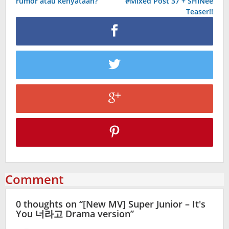
rumor atau kenyataan?
#Mixed Post 37 + SHINee
navigation
Teaser!!
Comment
0 thoughts on “
[New MV] Super Junior – It's
You 너라고 Drama version
”