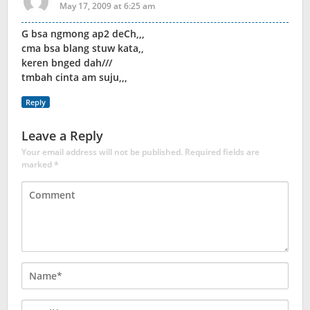
May 17, 2009 at 6:25 am
G bsa ngmong ap2 deCh,,,
cma bsa blang stuw kata,,
keren bnged dah///
tmbah cinta am suju,,,
Reply
Leave a Reply
Your email address will not be published.
Required fields are
marked
*