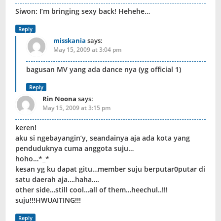
Siwon: I’m bringing sexy back! Hehehe…
Reply
misskania
says:
May 15, 2009 at 3:04 pm
bagusan MV yang ada dance nya (yg official 1)
Reply
Rin Noona
says:
May 15, 2009 at 3:15 pm
keren!
aku si ngebayangin’y, seandainya aja ada kota yang
penduduknya cuma anggota suju…
hoho…*_*
kesan yg ku dapat gitu…member suju berputar0putar di
satu daerah aja….haha….
other side…still cool…all of them…heechul..!!!
suju!!!HWUAITING!!!
Reply