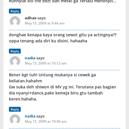
eunhyuk stil the bezt dah meski ga’ terlalu menonjol…
Reply
adhae
says:
May 15, 2009 at 9:44 am
donghae kenapa kaya orang sewot gitu ya actingnya??
oppa tenang ada diri ku disini. hahaaha
Reply
nadia
says:
May 15, 2009 at 10:12 am
Bener bgt tuh! Untung mukanya si cewek ga
keliatan.hahahm
Gw suka deh shiwon di MV yg ini. Terutana pas bagian
dia nyanyi+dance,pake kemeja biru gtu tambah
keren.hahaha.
Reply
nadia
says:
May 15, 2009 at 10:36 am