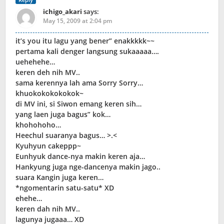
ichigo_akari
says:
May 15, 2009 at 2:04 pm
it’s you itu lagu yang bener” enakkkkk~~
pertama kali denger langsung sukaaaaa….
uehehehe…
keren deh nih MV..
sama kerennya lah ama Sorry Sorry…
khuokokokokokok~
di MV ini, si Siwon emang keren sih…
yang laen juga bagus” kok…
khohohoho…
Heechul suaranya bagus… >.<
Kyuhyun cakeppp~
Eunhyuk dance-nya makin keren aja…
Hankyung juga nge-dancenya makin jago..
suara Kangin juga keren…
*ngomentarin satu-satu* XD
ehehe…
keren dah nih MV..
lagunya jugaaa… XD