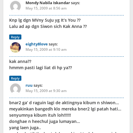
Mondy Nabila Iskandar
says:
May 15, 2009 at 8:56 am
Knp lg dgn MVny SuJu yg It’s You ??
Lalu ad ap dgn Siwon sich Kak Anna ??
Reply
eighty8love
says:
May 15, 2009 at 9:10 am
kak anna??
hmmm pasti lagi liat di hp ya??
Reply
ruu
says:
May 15, 2009 at 9:30 am
bnar2 ga’ d raguin lagi de aktingnya kibum n shiwon…
meyakinkan bangedh klo mereka bner2 lgi patah hati…
senyumnya kibum ituh loh!!!!!!
donghae n heechul juga lumayan…
yang laen juga..