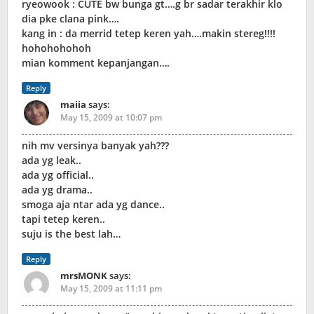
ryeowook : CUTE bw bunga gt….g br sadar terakhir klo
dia pke clana pink….
kang in : da merrid tetep keren yah….makin stereg!!!!
hohohohohoh
mian komment kepanjangan….
Reply
maiia
says:
May 15, 2009 at 10:07 pm
nih mv versinya banyak yah???
ada yg leak..
ada yg official..
ada yg drama..
smoga aja ntar ada yg dance..
tapi tetep keren..
suju is the best lah…
Reply
mrsMONK
says:
May 15, 2009 at 11:11 pm