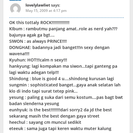
lovelylawliet
says:
May 15, 2009 at 4:17 pm
OK this tottaly ROCK!!!!!!!!!!!!!!!
KIbum : rambutmu panjang amat..role as nerd yah???
bajunya agak ga bgt….
SIWON : as always PRINCE!!!!
DONGHAE: badannya jadi banget!!!n sexy dengan
wavena!!!!
Kyuhun: HOT!!!calm n sexy!!!
hankyung: lagi kompakan ma siwon…tapi ganteng pa
lagi waktu adegan telp!!!
Shindong : blue is good 4 u….shindong kurusan lagi
sungmin : sophisticated banget…gaya anak selatan lah
klo di indo tapi surat tetep pink…
yesung : paling g suka dari semu kostum….pas bagt bwt
badan slenderna yesung
eunhyuk: is the best!!!!!!!!dari sorry2 da jd the best
sekarang masih the best dengan gaya street
heechul : sayang cm muncul sedikit
eteeuk : sama juga tapi keren waktu muter kalung