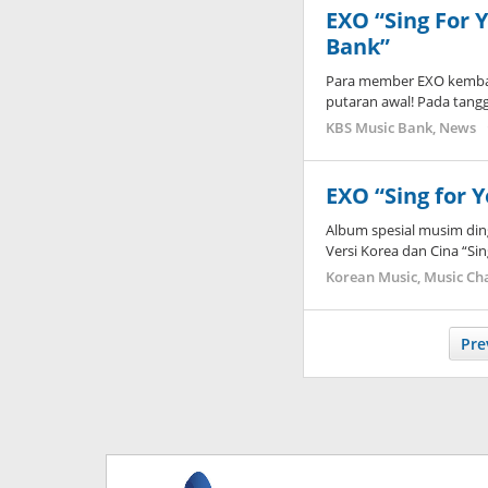
EXO “Sing For 
Bank”
Para member EXO kemba
putaran awal! Pada tang
KBS Music Bank
,
News
EXO “Sing for 
Album spesial musim ding
Versi Korea dan Cina “Sin
Korean Music
,
Music Ch
Pre