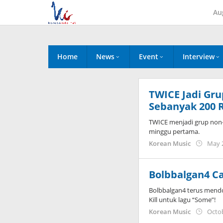
Skip
Au
to
content
Home
News
Event
Interview
TWICE Jadi Gru
Sebanyak 200 R
TWICE menjadi grup non-
minggu pertama.
Korean Music
May 
Bolbbalgan4 Ca
Bolbbalgan4 terus mendo
Kill untuk lagu “Some”!
Korean Music
Octob