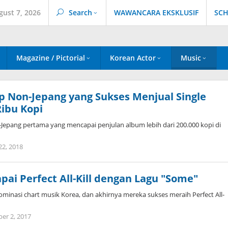
gust 7, 2026
Search
WAWANCARA EKSKLUSIF
SCH
Magazine / Pictorial
Korean Actor
Music
p Non-Jepang yang Sukses Menjual Single
ibu Kopi
Jepang pertama yang mencapai penjulan album lebih dari 200.000 kopi di
by
22, 2018
Kidihae
pai Perfect All-Kill dengan Lagu "Some"
minasi chart musik Korea, dan akhirnya mereka sukses meraih Perfect All-
by
er 2, 2017
Koreanindo