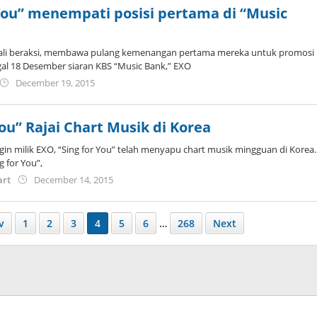
You” menempati posisi pertama di “Music
li beraksi, membawa pulang kemenangan pertama mereka untuk promosi
gal 18 Desember siaran KBS “Music Bank,” EXO
by
December 19, 2015
Koreanindo
You” Rajai Chart Musik di Korea
in milik EXO, “Sing for You” telah menyapu chart musik mingguan di Korea.
g for You”,
by
art
December 14, 2015
Koreanindo
v
1
2
3
4
5
6
…
268
Next