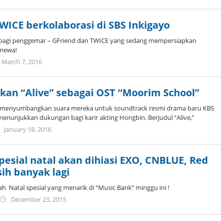
Koreanindo
ICE berkolaborasi di SBS Inkigayo
bagi penggemar – GFriend dan TWICE yang sedang mempersiapkan
imewa!
by
March 7, 2016
Koreanindo
kan “Alive” sebagai OST “Moorim School”
 menyumbangkan suara mereka untuk soundtrack resmi drama baru KBS
enunjukkan dukungan bagi karir akting Hongbin. Berjudul “Alive,”
by
January 18, 2016
Koreanindo
pesial natal akan dihiasi EXO, CNBLUE, Red
ih banyak lagi
h Natal spesial yang menarik di “Music Bank” minggu ini !
by
December 23, 2015
Koreanindo