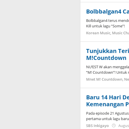
Bolbbalgan4 Ca
Bolbbalgan4 terus mendo
Kill untuk lagu “Some”!
Korean Music
,
Music Ch
Tunjukkan Teri
M!Countdown
NU’EST W akan menggelar
“M! Countdown”! Untuk 
Mnet M! Countdown
,
N
Baru 14 Hari D
Kemenangan 
Pada episode 21 Agustus
pertama untuk lagu baru
SBS Inkigayo
Augus