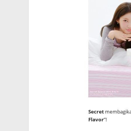
Secret
membagikan
Flavor
”!