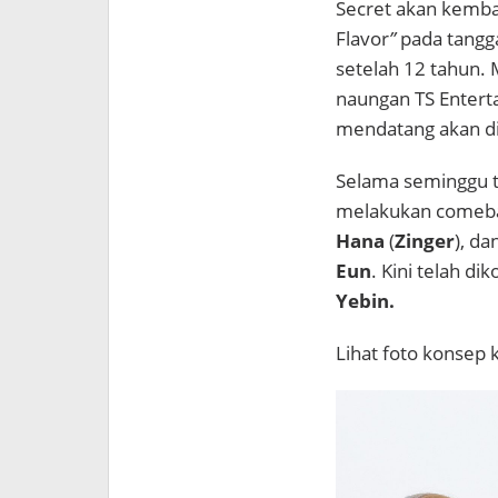
Secret akan kemba
Flavor
”
pada tangg
setelah 12 tahun.
naungan TS Entert
mendatang akan di
Selama seminggu t
melakukan comeba
Hana
(
Zinger
), d
Eun
. Kini telah d
Yebin.
Lihat foto konsep k