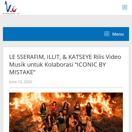
Skip
to
content
Menu
LE SSERAFIM, ILLIT, & KATSEYE Rilis Video
Musik untuk Kolaborasi “ICONIC BY
MISTAKE”
by
June 10, 2026
anisrina