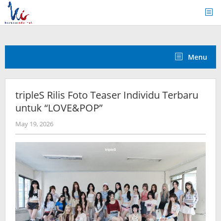
Skip
to
content
Menu
tripleS Rilis Foto Teaser Individu Terbaru
untuk “LOVE&POP”
by
May 19, 2026
anisrina