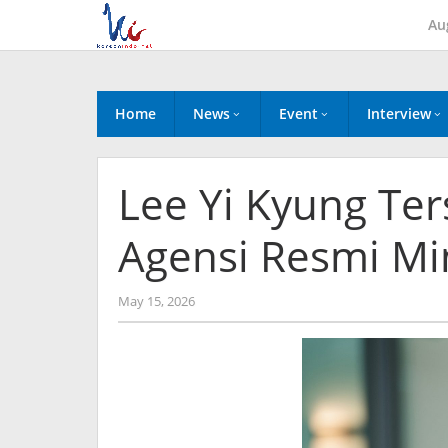
Skip
Au
to
content
Home
News
Event
Interview
Lee Yi Kyung Ter
Agensi Resmi Mi
by
May 15, 2026
Kidihae