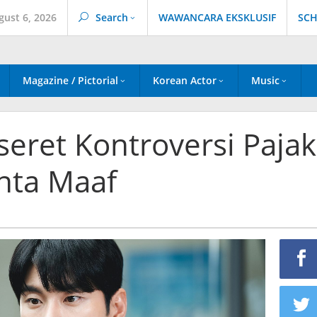
gust 6, 2026
Search
WAWANCARA EKSKLUSIF
SCH
Magazine / Pictorial
Korean Actor
Music
seret Kontroversi Pajak
nta Maaf