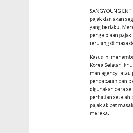
SANGYOUNG ENT me
pajak dan akan se
yang berlaku. Mer
pengelolaan pajak 
terulang di masa d
Kasus ini menambah
Korea Selatan, khu
man agency” atau 
pendapatan dan p
digunakan para se
perhatian setelah 
pajak akibat masal
mereka.