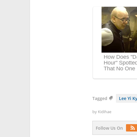
Tagged
Lee Yi K
by
Kidihae
Follow Us On