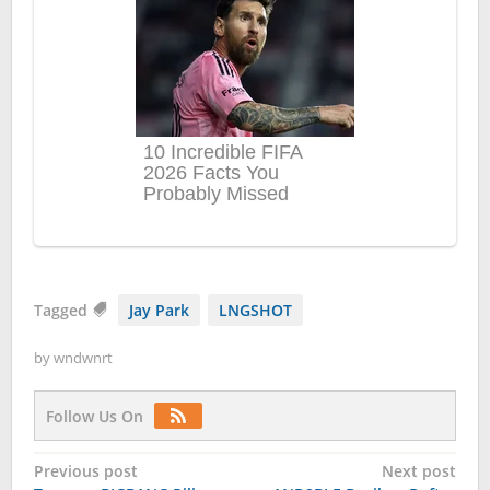
Tagged
Jay Park
LNGSHOT
by
wndwnrt
Follow Us On
Post
Previous post
Next post