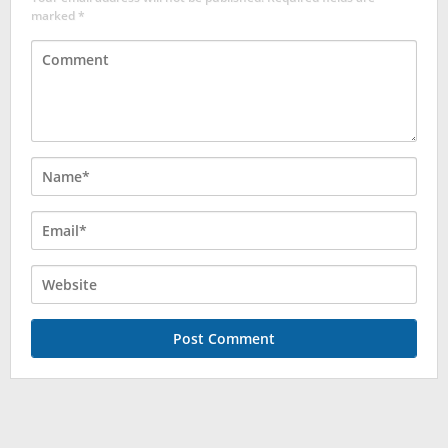
marked
*