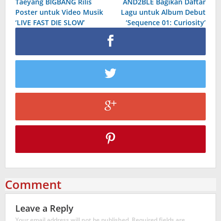
Taeyang BIGBANG Rilis
AND2BLE Bagikan Daftar
navigation
Poster untuk Video Musik
Lagu untuk Album Debut
‘LIVE FAST DIE SLOW’
‘Sequence 01: Curiosity’
Comment
Leave a Reply
Your email address will not be published.
Required fields are