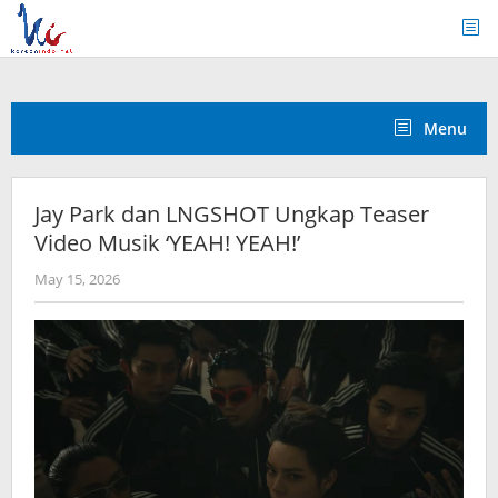
Skip
to
content
Menu
Jay Park dan LNGSHOT Ungkap Teaser
Video Musik ‘YEAH! YEAH!’
by
May 15, 2026
wndwnrt