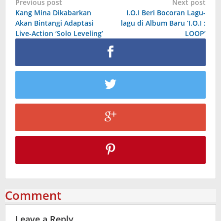
Post
Previous post
Next post
Kang Mina Dikabarkan
I.O.I Beri Bocoran Lagu-
navigation
Akan Bintangi Adaptasi
lagu di Album Baru ‘I.O.I :
Live-Action ‘Solo Leveling’
LOOP’
Comment
Leave a Reply