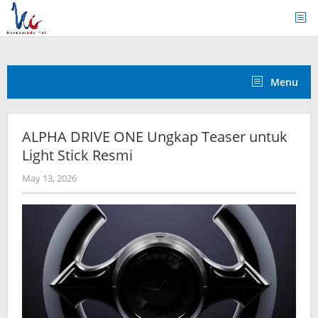
Skip
to
content
Menu
ALPHA DRIVE ONE Ungkap Teaser untuk
Light Stick Resmi
by
May 13, 2026
wndwnrt