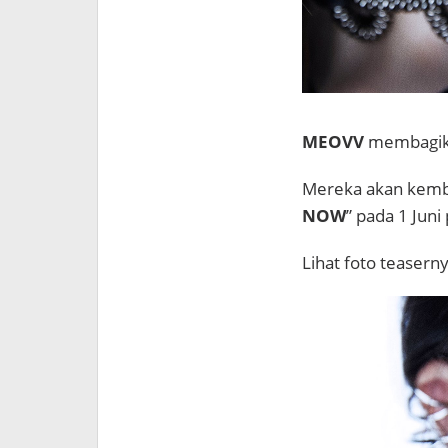
MEOVV
membagika
Mereka akan kemba
NOW
” pada 1 Juni
Lihat foto teaserny