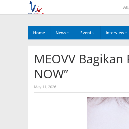
Skip
Au
to
content
Home
News
Event
Interview
MEOVV Bagikan F
NOW”
by
May 11, 2026
anisrina