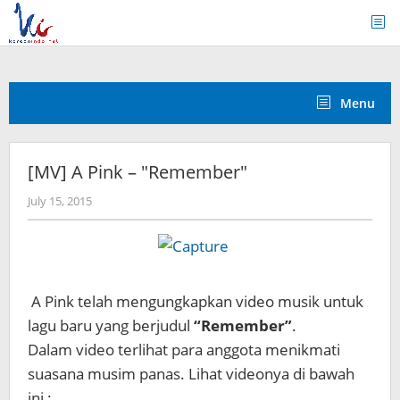
Skip
to
content
Menu
[MV] A Pink – "Remember"
by
July 15, 2015
Koreanindo
A Pink telah mengungkapkan video musik untuk
lagu baru yang berjudul
“Remember”
.
Dalam video terlihat para anggota menikmati
suasana musim panas. Lihat videonya di bawah
ini :