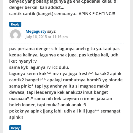
banyak yang bilang lagunya ga enak,padahal kalau di
denger berkali kali addict…
cantik cantik (banget) semuanya.. APINK FIGHTING!!!
Reply
Megagusty
says:
July 16, 2015 at 11:16 pm
pas pertama denger sih lagunya aneh gitu ya. tapi pas
kedua kalinya, lagunya enak juga. pas ketiga kali, udh
ikut nyanyi :v
sama kyk lagunya rv-icc dulu.
lagunya keren kok^^ mv nya juga fresh^^ kakak2 apink
cantik2 bangett^^ apalagi rambutnya bomi:D yg blonde
sama pink:* tapi yg anehnya itu si magnae makin
dewasa, tapi leadernya kek anak2:D imut banget
masaaaa*-* sama nih kek taeyeon n irene. jabatan
boleh leader, tapi muka? anak anak :3
pokoknya apink jjang lah!! udh all kill juga^^ semangat
apink!!
Reply