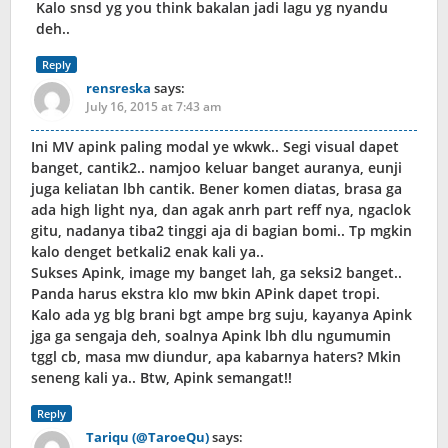
Kalo snsd yg you think bakalan jadi lagu yg nyandu
deh..
Reply
rensreska
says:
July 16, 2015 at 7:43 am
Ini MV apink paling modal ye wkwk.. Segi visual dapet
banget, cantik2.. namjoo keluar banget auranya, eunji
juga keliatan lbh cantik. Bener komen diatas, brasa ga
ada high light nya, dan agak anrh part reff nya, ngaclok
gitu, nadanya tiba2 tinggi aja di bagian bomi.. Tp mgkin
kalo denget betkali2 enak kali ya..
Sukses Apink, image my banget lah, ga seksi2 banget..
Panda harus ekstra klo mw bkin APink dapet tropi.
Kalo ada yg blg brani bgt ampe brg suju, kayanya Apink
jga ga sengaja deh, soalnya Apink lbh dlu ngumumin
tggl cb, masa mw diundur, apa kabarnya haters? Mkin
seneng kali ya.. Btw, Apink semangat!!
Reply
Tariqu (@TaroeQu)
says: