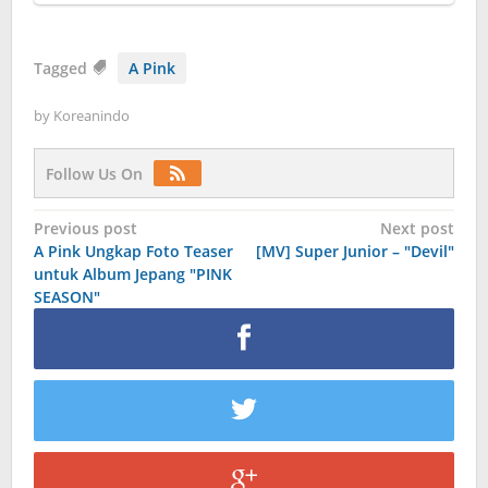
Tagged
A Pink
by
Koreanindo
Follow Us On
Post
Previous post
Next post
A Pink Ungkap Foto Teaser
[MV] Super Junior – "Devil"
navigation
untuk Album Jepang "PINK
SEASON"