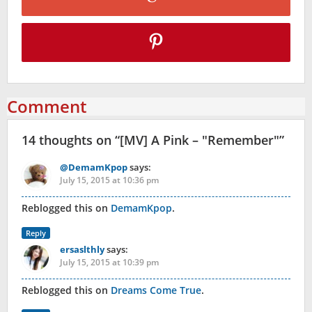
Comment
14 thoughts on “
[MV] A Pink – "Remember"
”
@DemamKpop
says:
July 15, 2015 at 10:36 pm
Reblogged this on
DemamKpop
.
Reply
ersaslthly
says:
July 15, 2015 at 10:39 pm
Reblogged this on
Dreams Come True
.