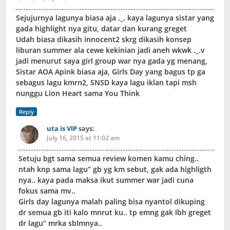
Sejujurnya lagunya biasa aja ._. kaya lagunya sistar yang
gada highlight nya gitu, datar dan kurang greget
Udah biasa dikasih innocent2 skrg dikasih konsep
liburan summer ala cewe kekinian jadi aneh wkwk ._.v
jadi menurut saya girl group war nya gada yg menang,
Sistar AOA Apink biasa aja, Girls Day yang bagus tp ga
sebagus lagu kmrn2, SNSD kaya lagu iklan tapi msh
nunggu Lion Heart sama You Think
Reply
uta is VIP
says:
July 16, 2015 at 11:02 am
Setuju bgt sama semua review komen kamu ching..
ntah knp sama lagu” gb yg km sebut, gak ada highligth
nya.. kaya pada maksa ikut summer war jadi cuna
fokus sama mv..
Girls day lagunya malah paling bisa nyantol dikuping
dr semua gb iti kalo mnrut ku.. tp emng gak lbh greget
dr lagu” mrka sblmnya..