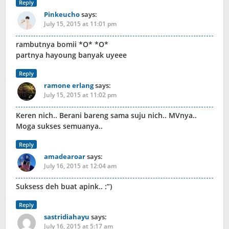
Reply
Pinkeucho
says:
July 15, 2015 at 11:01 pm
rambutnya bomii *O* *O*
partnya hayoung banyak uyeee
Reply
ramone erlang
says:
July 15, 2015 at 11:02 pm
Keren nich.. Berani bareng sama suju nich.. MVnya..
Moga sukses semuanya..
Reply
amadearoar
says:
July 16, 2015 at 12:04 am
Suksess deh buat apink.. :”)
Reply
sastridiahayu
says:
July 16, 2015 at 5:17 am