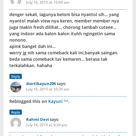
July 16, 2015 at 10:09 am
denger sekali, lagunya belom bisa nyantol sih… yang
nyantol malah view nya keren, member member nya
juga makin fresh dilihat… chorong tambah cuteee…
yang indoor ada balon balon ituhh ngingetin sama
nonono.
apink banget dah ini…
worry jg nih sama comeback kali ini,banyak saingan.
beda sama comeback luv kemaren… berasa tak
terkalahkan. hahaha
Reply
diartikayun206
says:
July 16, 2015 at 10:39 am
Reblogged this on
Kayuni ^^
.
Reply
Rahmi Devi
says:
July 16, 2015 at 9:34 pm