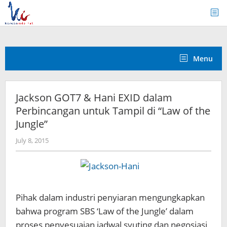
Skip
to
content
Menu
Jackson GOT7 & Hani EXID dalam
Perbincangan untuk Tampil di “Law of the
Jungle”
by
July 8, 2015
Koreanindo
Pihak dalam industri penyiaran mengungkapkan
bahwa program SBS ‘Law of the Jungle’ dalam
proses penyesuaian jadwal syuting dan negosiasi