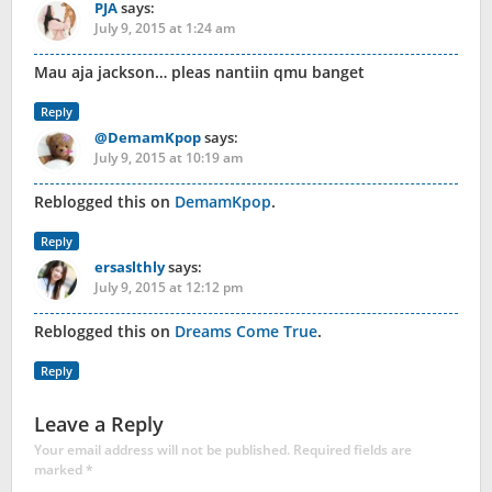
PJA
says:
July 9, 2015 at 1:24 am
Mau aja jackson… pleas nantiin qmu banget
Reply
@DemamKpop
says:
July 9, 2015 at 10:19 am
Reblogged this on
DemamKpop
.
Reply
ersaslthly
says:
July 9, 2015 at 12:12 pm
Reblogged this on
Dreams Come True
.
Reply
Leave a Reply
Your email address will not be published.
Required fields are
marked
*