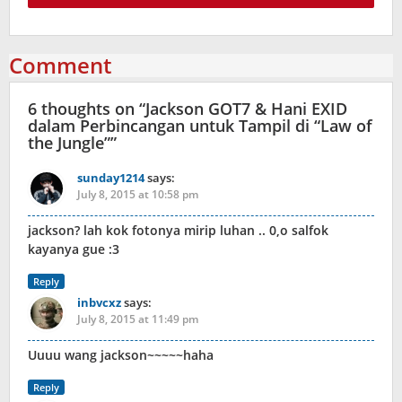
Comment
6 thoughts on “
Jackson GOT7 & Hani EXID
dalam Perbincangan untuk Tampil di “Law of
the Jungle”
”
sunday1214
says:
July 8, 2015 at 10:58 pm
jackson? lah kok fotonya mirip luhan .. 0,o salfok
kayanya gue :3
Reply
inbvcxz
says:
July 8, 2015 at 11:49 pm
Uuuu wang jackson~~~~~haha
Reply