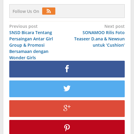
Follow Us On
Post
Previous post
Next post
SNSD Bicara Tentang
SONAMOO Rilis Foto
navigation
Persaingan Antar Girl
Teaseer D.ana & Newsun
Group & Promosi
untuk ‘Cushion’
Bersamaan dengan
Wonder Girls