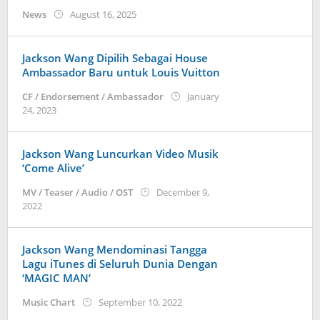
by
News
August 16, 2025
Kidihae
Jackson Wang Dipilih Sebagai House
Ambassador Baru untuk Louis Vuitton
CF / Endorsement / Ambassador
January
by
24, 2023
Kidihae
Jackson Wang Luncurkan Video Musik
‘Come Alive’
MV / Teaser / Audio / OST
December 9,
by
2022
wndwnrt
Jackson Wang Mendominasi Tangga
Lagu iTunes di Seluruh Dunia Dengan
‘MAGIC MAN’
by
Music Chart
September 10, 2022
Kidihae