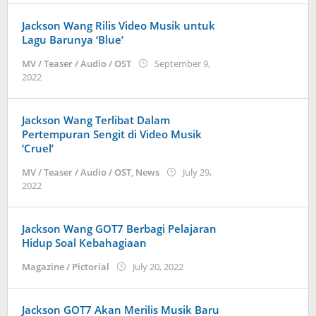
Jackson Wang Rilis Video Musik untuk
Lagu Barunya ‘Blue’
MV / Teaser / Audio / OST
September 9,
by
2022
wndwnrt
Jackson Wang Terlibat Dalam
Pertempuran Sengit di Video Musik
‘Cruel’
MV / Teaser / Audio / OST
,
News
July 29,
by
2022
Kidihae
Jackson Wang GOT7 Berbagi Pelajaran
Hidup Soal Kebahagiaan
by
Magazine / Pictorial
July 20, 2022
wndwnrt
Jackson GOT7 Akan Merilis Musik Baru