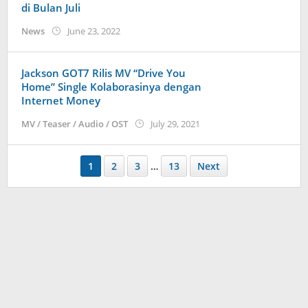
di Bulan Juli
by
News
June 23, 2022
Kidihae
Jackson GOT7 Rilis MV “Drive You
Home” Single Kolaborasinya dengan
Internet Money
by
MV / Teaser / Audio / OST
July 29, 2021
wndwnrt
1
2
3
…
13
Next