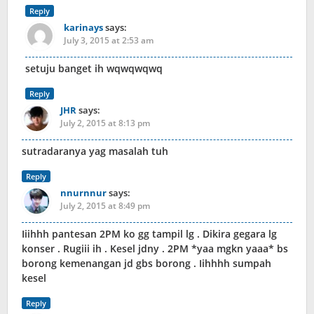
Reply
karinays
says:
July 3, 2015 at 2:53 am
setuju banget ih wqwqwqwq
Reply
JHR
says:
July 2, 2015 at 8:13 pm
sutradaranya yag masalah tuh
Reply
nnurnnur
says:
July 2, 2015 at 8:49 pm
Iiihhh pantesan 2PM ko gg tampil lg . Dikira gegara lg
konser . Rugiii ih . Kesel jdny . 2PM *yaa mgkn yaaa* bs
borong kemenangan jd gbs borong . Iihhhh sumpah
kesel
Reply