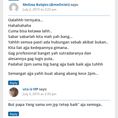
Melizsa Balqies (@melinisti)
says:
July 2, 2015 at 2:22 pm
Oalahhh ternyata…
Hahahahaha
Cuma bisa ketawa lahh..
Sabar sabarlah kita mah yah bang…
Yahhh semua pasti ada hubungan sebab akibat bukan..
Kita liat ajja kedepannya gimana..
Gag profesional banget yah sutradaranya dan
alesannya gag logis pula..
Padahal 2pm sama big bang ajja baik baik ajja tuhhh
Semangat ajja yahh buat abang abang kece 2pm…
Reply
uta is VIP
says:
July 2, 2015 at 2:33 pm
But papa Yang sama om jyp tetep baik” aja semoga..
Reply