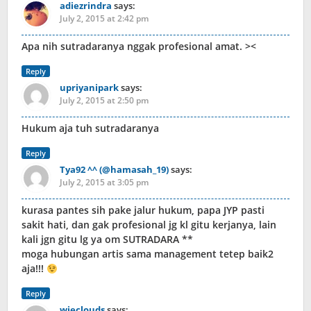
adiezrindra
says:
July 2, 2015 at 2:42 pm
Apa nih sutradaranya nggak profesional amat. ><
Reply
upriyanipark
says:
July 2, 2015 at 2:50 pm
Hukum aja tuh sutradaranya
Reply
Tya92 ^^ (@hamasah_19)
says:
July 2, 2015 at 3:05 pm
kurasa pantes sih pake jalur hukum, papa JYP pasti
sakit hati, dan gak profesional jg kl gitu kerjanya, lain
kali jgn gitu lg ya om SUTRADARA **
moga hubungan artis sama management tetep baik2
aja!!!
Reply
wieclouds
says: