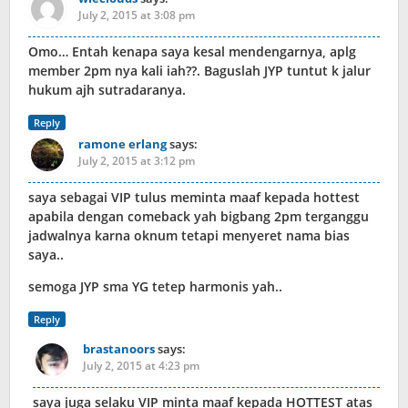
July 2, 2015 at 3:08 pm
Omo… Entah kenapa saya kesal mendengarnya, aplg
member 2pm nya kali iah??. Baguslah JYP tuntut k jalur
hukum ajh sutradaranya.
Reply
ramone erlang
says:
July 2, 2015 at 3:12 pm
saya sebagai VIP tulus meminta maaf kepada hottest
apabila dengan comeback yah bigbang 2pm terganggu
jadwalnya karna oknum tetapi menyeret nama bias
saya..
semoga JYP sma YG tetep harmonis yah..
Reply
brastanoors
says:
July 2, 2015 at 4:23 pm
saya juga selaku VIP minta maaf kepada HOTTEST atas