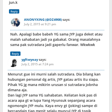
jun.k
Reply
ANONYXING (@DZ4908)
says:
July 2, 2015 at 9:21 pm
Nah. Apalagi babe babeh YG sama JYP juga deket atau
malah sahabatan jadi ya gabakal. Orang masalahnya
sama pak sutradara jadi gaperlu fanwar. Wkwkwk
Reply
ygftwyeay
says:
July 2, 2015 at 7:24 pm
Menurut gue ini murni salah sutradara. Dia bilang kan
hubungan personal dg artis, JYP gatau artis itu siapa.
Pihak YG jg mana mikirin urusan si sutradara jobnha
dimana aja.
Dan lagi JYP sama YG sahabatan. Keliatan kok pas di
acara apa gt w lupa Yang Hyunsuk sepanjang acara
ngomongin JYP mulu. Kaya envy gt (joking) sampe di
bercandain tiap menit selalu muncul JYP di topik