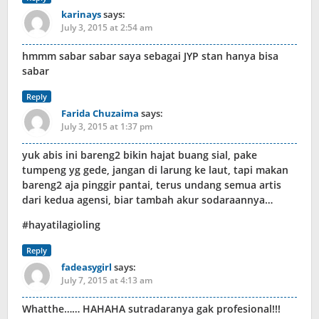
karinays
says:
July 3, 2015 at 2:54 am
hmmm sabar sabar saya sebagai JYP stan hanya bisa
sabar
Reply
Farida Chuzaima
says:
July 3, 2015 at 1:37 pm
yuk abis ini bareng2 bikin hajat buang sial, pake
tumpeng yg gede, jangan di larung ke laut, tapi makan
bareng2 aja pinggir pantai, terus undang semua artis
dari kedua agensi, biar tambah akur sodaraannya…
#hayatilagioling
Reply
fadeasygirl
says:
July 7, 2015 at 4:13 am
Whatthe…… HAHAHA sutradaranya gak profesional!!!