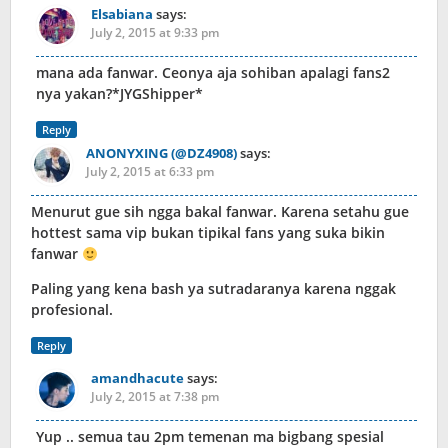
Elsabiana
says:
July 2, 2015 at 9:33 pm
mana ada fanwar. Ceonya aja sohiban apalagi fans2
nya yakan?*JYGShipper*
Reply
ANONYXING (@DZ4908)
says:
July 2, 2015 at 6:33 pm
Menurut gue sih ngga bakal fanwar. Karena setahu gue
hottest sama vip bukan tipikal fans yang suka bikin
fanwar
Paling yang kena bash ya sutradaranya karena nggak
profesional.
Reply
amandhacute
says:
July 2, 2015 at 7:38 pm
Yup .. semua tau 2pm temenan ma bigbang spesial