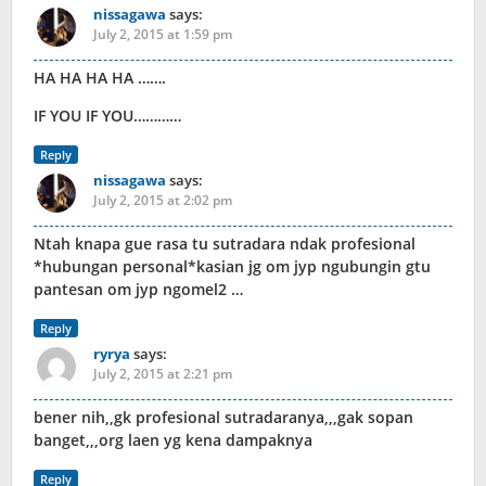
nissagawa
says:
July 2, 2015 at 1:59 pm
HA HA HA HA …….
IF YOU IF YOU…………
Reply
nissagawa
says:
July 2, 2015 at 2:02 pm
Ntah knapa gue rasa tu sutradara ndak profesional
*hubungan personal*kasian jg om jyp ngubungin gtu
pantesan om jyp ngomel2 …
Reply
ryrya
says:
July 2, 2015 at 2:21 pm
bener nih,,gk profesional sutradaranya,,,gak sopan
banget,,,org laen yg kena dampaknya
Reply