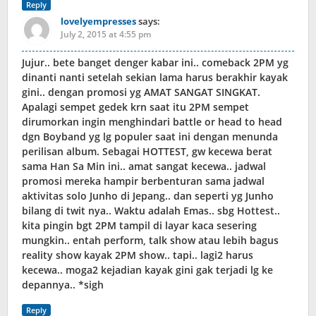
Reply
lovelyempresses
says:
July 2, 2015 at 4:55 pm
Jujur.. bete banget denger kabar ini.. comeback 2PM yg
dinanti nanti setelah sekian lama harus berakhir kayak
gini.. dengan promosi yg AMAT SANGAT SINGKAT.
Apalagi sempet gedek krn saat itu 2PM sempet
dirumorkan ingin menghindari battle or head to head
dgn Boyband yg lg populer saat ini dengan menunda
perilisan album. Sebagai HOTTEST, gw kecewa berat
sama Han Sa Min ini.. amat sangat kecewa.. jadwal
promosi mereka hampir berbenturan sama jadwal
aktivitas solo Junho di Jepang.. dan seperti yg Junho
bilang di twit nya.. Waktu adalah Emas.. sbg Hottest..
kita pingin bgt 2PM tampil di layar kaca sesering
mungkin.. entah perform, talk show atau lebih bagus
reality show kayak 2PM show.. tapi.. lagi2 harus
kecewa.. moga2 kejadian kayak gini gak terjadi lg ke
depannya.. *sigh
Reply