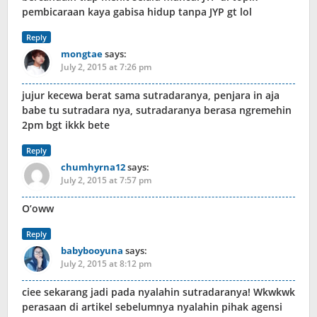
pembicaraan kaya gabisa hidup tanpa JYP gt lol
Reply
mongtae
says:
July 2, 2015 at 7:26 pm
jujur kecewa berat sama sutradaranya, penjara in aja
babe tu sutradara nya, sutradaranya berasa ngremehin
2pm bgt ikkk bete
Reply
chumhyrna12
says:
July 2, 2015 at 7:57 pm
O’oww
Reply
babybooyuna
says:
July 2, 2015 at 8:12 pm
ciee sekarang jadi pada nyalahin sutradaranya! Wkwkwk
perasaan di artikel sebelumnya nyalahin pihak agensi