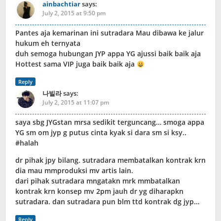
ainbachtiar
says:
July 2, 2015 at 9:50 pm
Pantes aja kemarinan ini sutradara Mau dibawa ke jalur
hukum eh ternyata
duh semoga hubungan JYP appa YG ajussi baik baik aja
Hottest sama VIP juga baik baik aja
Reply
나빌라
says:
July 2, 2015 at 11:07 pm
saya sbg JYGstan mrsa sedikit terguncang… smoga appa
YG sm om jyp g putus cinta kyak si dara sm si ksy..
#halah
dr pihak jpy bilang. sutradara membatalkan kontrak krn
dia mau mmproduksi mv artis lain.
dari pihak sutradara mngatakn mrk mmbatalkan
kontrak krn konsep mv 2pm jauh dr yg diharapkn
sutradara. dan sutradara pun blm ttd kontrak dg jyp…
Reply