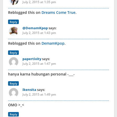
July 2, 2015 at 1:35 pm
Reblogged this on
Dreams Come True
.
Reply
@DemamKpop
says:
July 2, 2015 at 1:43 pm
Reblogged this on
DemamKpop
.
Reply
papertivity
says:
July 2, 2015 at 1:47 pm
hanya karna hubungan personal -___-
Reply
ikensita
says:
July 2, 2015 at 1:49 pm
OMO >_<
Reply