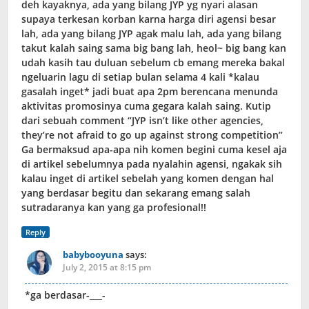
deh kayaknya, ada yang bilang JYP yg nyari alasan
supaya terkesan korban karna harga diri agensi besar
lah, ada yang bilang JYP agak malu lah, ada yang bilang
takut kalah saing sama big bang lah, heol~ big bang kan
udah kasih tau duluan sebelum cb emang mereka bakal
ngeluarin lagu di setiap bulan selama 4 kali *kalau
gasalah inget* jadi buat apa 2pm berencana menunda
aktivitas promosinya cuma gegara kalah saing. Kutip
dari sebuah comment “JYP isn’t like other agencies,
they’re not afraid to go up against strong competition”
Ga bermaksud apa-apa nih komen begini cuma kesel aja
di artikel sebelumnya pada nyalahin agensi, ngakak sih
kalau inget di artikel sebelah yang komen dengan hal
yang berdasar begitu dan sekarang emang salah
sutradaranya kan yang ga profesional!!
Reply
babybooyuna
says:
July 2, 2015 at 8:15 pm
*ga berdasar-___-