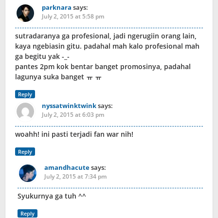
parknara
says:
July 2, 2015 at 5:58 pm
sutradaranya ga profesional, jadi ngerugiin orang lain,
kaya ngebiasin gitu. padahal mah kalo profesional mah
ga begitu yak -_-
pantes 2pm kok bentar banget promosinya, padahal
lagunya suka banget ㅠ ㅠ
Reply
nyssatwinktwink
says:
July 2, 2015 at 6:03 pm
woahh! ini pasti terjadi fan war nih!
Reply
amandhacute
says:
July 2, 2015 at 7:34 pm
Syukurnya ga tuh ^^
Reply