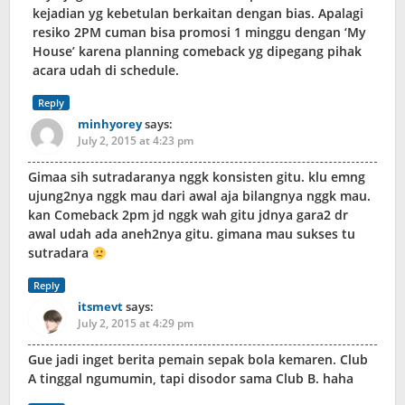
kejadian yg kebetulan berkaitan dengan bias. Apalagi
resiko 2PM cuman bisa promosi 1 minggu dengan ‘My
House’ karena planning comeback yg dipegang pihak
acara udah di schedule.
Reply
minhyorey
says:
July 2, 2015 at 4:23 pm
Gimaa sih sutradaranya nggk konsisten gitu. klu emng
ujung2nya nggk mau dari awal aja bilangnya nggk mau.
kan Comeback 2pm jd nggk wah gitu jdnya gara2 dr
awal udah ada aneh2nya gitu. gimana mau sukses tu
sutradara
Reply
itsmevt
says:
July 2, 2015 at 4:29 pm
Gue jadi inget berita pemain sepak bola kemaren. Club
A tinggal ngumumin, tapi disodor sama Club B. haha