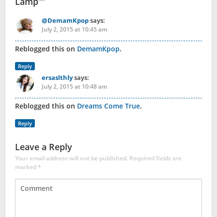
Lamp”
”
@DemamKpop
says:
July 2, 2015 at 10:45 am
Reblogged this on
DemamKpop
.
Reply
ersaslthly
says:
July 2, 2015 at 10:48 am
Reblogged this on
Dreams Come True
.
Reply
Leave a Reply
Your email address will not be published.
Required fields are
marked
*