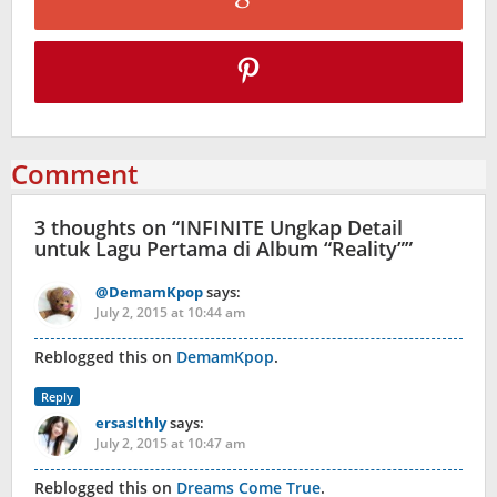
Comment
3 thoughts on “
INFINITE Ungkap Detail
untuk Lagu Pertama di Album “Reality”
”
@DemamKpop
says:
July 2, 2015 at 10:44 am
Reblogged this on
DemamKpop
.
Reply
ersaslthly
says:
July 2, 2015 at 10:47 am
Reblogged this on
Dreams Come True
.