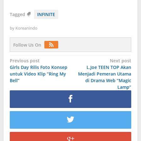
Tagged
INFINITE
by
Koreanindo
Follow Us On
Post
Previous post
Next post
Girls Day Rilis Foto Konsep
L.Joe TEEN TOP Akan
navigation
untuk Video Klip “Ring My
Menjadi Pemeran Utama
Bell”
di Drama Web “Magic
Lamp”