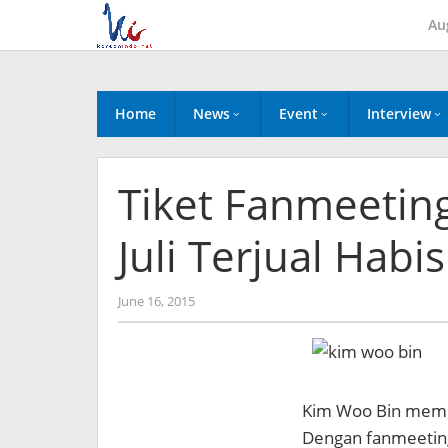
Skip
Au
to
content
Home
News
Event
Interview
Tiket Fanmeetin
Juli Terjual Hab
by
June 16, 2015
Koreanindo
Kim Woo Bin membuk
Dengan fanmeeting 