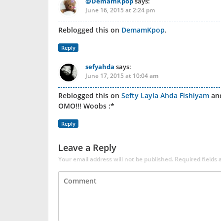
@DemamKpop
says:
June 16, 2015 at 2:24 pm
Reblogged this on
DemamKpop
.
Reply
sefyahda
says:
June 17, 2015 at 10:04 am
Reblogged this on
Sefty Layla Ahda Fishiyam
an
OMO!!! Woobs :*
Reply
Leave a Reply
Your email address will not be published.
Required fields