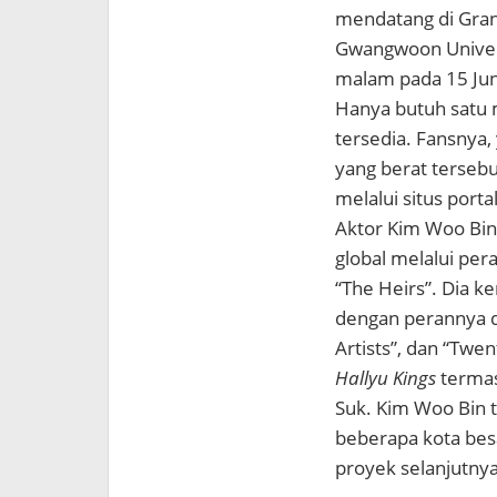
mendatang di Grand
Gwangwoon Universi
malam pada 15 Juni
Hanya butuh satu 
tersedia. Fansnya,
yang berat terse
melalui situs porta
Aktor Kim Woo Bin
global melalui per
“The Heirs”. Dia 
dengan perannya di
Artists”, dan “Twe
Hallyu Kings
termas
Suk. Kim Woo Bin 
beberapa kota besar
proyek selanjutnya