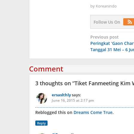
by
Koreanindo
Follow Us On
Post
Previous post
Peringkat ‘Gaon Char
navigation
Tanggal 31 Mei – 6 Ju
Comment
3 thoughts on “
Tiket Fanmeeting Kim W
ersaslthly
says:
June 16, 2015 at 2:17 pm
Reblogged this on
Dreams Come True
.
Reply