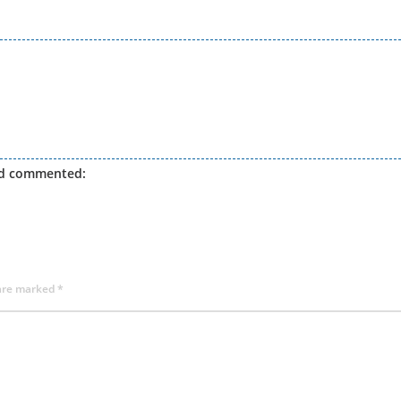
d commented:
 are marked
*