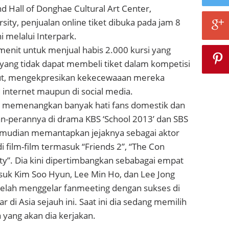
 Hall of Donghae Cultural Art Center,
ty, penjualan online tiket dibuka pada jam 8
 melalui Interpark.
menit untuk menjual habis 2.000 kursi yang
 yang tidak dapat membeli tiket dalam kompetisi
but, mengekpresikan kekecewaaan mereka
l internet maupun di social media.
 memenangkan banyak hati fans domestik dan
an-perannya di drama KBS ‘School 2013’ dan SBS
kemudian memantapkan jejaknya sebagai aktor
 film-film termasuk “Friends 2”, “The Con
nty”. Dia kini dipertimbangkan sebabagai empat
uk Kim Soo Hyun, Lee Min Ho, dan Lee Jong
telah menggelar fanmeeting dengan sukses di
 di Asia sejauh ini. Saat ini dia sedang memilih
 yang akan dia kerjakan.