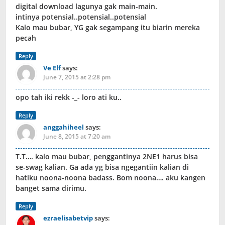
digital download lagunya gak main-main.
intinya potensial..potensial..potensial
Kalo mau bubar, YG gak segampang itu biarin mereka
pecah
Reply
Ve Elf
says:
June 7, 2015 at 2:28 pm
opo tah iki rekk -_- loro ati ku..
Reply
anggahiheel
says:
June 8, 2015 at 7:20 am
T.T…. kalo mau bubar, penggantinya 2NE1 harus bisa
se-swag kalian. Ga ada yg bisa ngegantiin kalian di
hatiku noona-noona badass. Bom noona…. aku kangen
banget sama dirimu.
Reply
ezraelisabetvip
says: