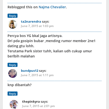
Reblogged this on
Najma Chevalier
.
Reply
ta2narendra
says:
June 7, 2015 at 1:03 pm
Percya bos YG bkal jaga artisnya.
Dri pda gosipin bubar ,mending rumor member 2ne1
dating gtu lohh.
Terutama Park sister tuhh, kalian udh cukup umur
berlbih malahan
Reply
bundpus12
says:
June 7, 2015 at 1:11 pm
knp dibantah?
Reply
thepinkyra
says:
June 7, 2015 at 2:01 pm