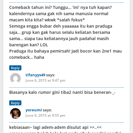
Comeback tahun ini? Tunggu… ‘ini’ nya tuh kapan?
kalendernya sama gak nih sama manusia normal
macam kita kita? wkwk *salah fokus*
Semoga engga bubar deh yaaaaaa itu kan praduga
saja… grup kan gak harus selalu keliatan bersama
sama… siapa tau keliatannya jauh padahal masih
barengan kan? LOL
Praduga itu bahaya pemirsah! Jadi bocor kan 2ne1 mau
comeback… haha
Reply
tifanyys49
says:
June 6, 2015 at 9:47 pm
Biasanya kalo rumor gini tiba2 nanti bisa beneran-_-
Reply
yoreumi
says:
June 6, 2015 at 9:55 pm
kebiasaan~ lagi adem-adem disulut api >>..<<