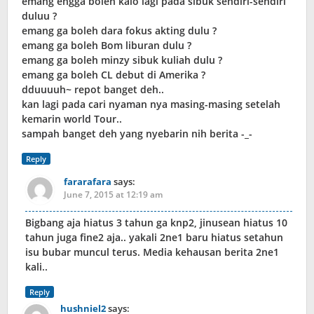
emang engga boleh kalo lagi pada sibuk sendiri-sendiri
duluu ?
emang ga boleh dara fokus akting dulu ?
emang ga boleh Bom liburan dulu ?
emang ga boleh minzy sibuk kuliah dulu ?
emang ga boleh CL debut di Amerika ?
dduuuuh~ repot banget deh..
kan lagi pada cari nyaman nya masing-masing setelah
kemarin world Tour..
sampah banget deh yang nyebarin nih berita -_-
Reply
fararafara
says:
June 7, 2015 at 12:19 am
Bigbang aja hiatus 3 tahun ga knp2, jinusean hiatus 10
tahun juga fine2 aja.. yakali 2ne1 baru hiatus setahun
isu bubar muncul terus. Media kehausan berita 2ne1
kali..
Reply
hushniel2
says: