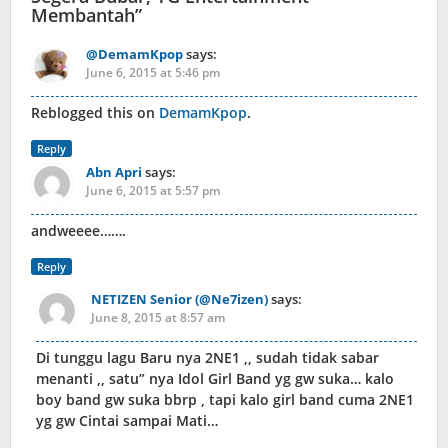
Membantah
”
@DemamKpop
says:
June 6, 2015 at 5:46 pm
Reblogged this on
DemamKpop
.
Reply
Abn Apri
says:
June 6, 2015 at 5:57 pm
andweeee…….
Reply
NETIZEN Senior (@Ne7izen)
says:
June 8, 2015 at 8:57 am
Di tunggu lagu Baru nya 2NE1 ,, sudah tidak sabar
menanti ,, satu” nya Idol Girl Band yg gw suka… kalo
boy band gw suka bbrp , tapi kalo girl band cuma 2NE1
yg gw Cintai sampai Mati…