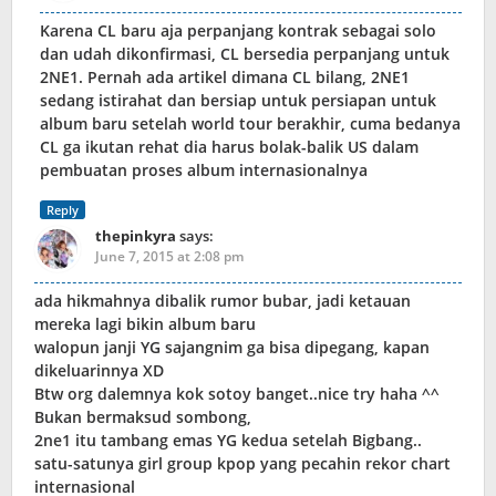
Karena CL baru aja perpanjang kontrak sebagai solo
dan udah dikonfirmasi, CL bersedia perpanjang untuk
2NE1. Pernah ada artikel dimana CL bilang, 2NE1
sedang istirahat dan bersiap untuk persiapan untuk
album baru setelah world tour berakhir, cuma bedanya
CL ga ikutan rehat dia harus bolak-balik US dalam
pembuatan proses album internasionalnya
Reply
thepinkyra
says:
June 7, 2015 at 2:08 pm
ada hikmahnya dibalik rumor bubar, jadi ketauan
mereka lagi bikin album baru
walopun janji YG sajangnim ga bisa dipegang, kapan
dikeluarinnya XD
Btw org dalemnya kok sotoy banget..nice try haha ^^
Bukan bermaksud sombong,
2ne1 itu tambang emas YG kedua setelah Bigbang..
satu-satunya girl group kpop yang pecahin rekor chart
internasional