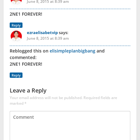
June 8, 2015 at 8:39 am
2NE1 FOREVER!
Reply
ezraelisabetvip
says:
June 8, 2015 at 8:39 am
Reblogged this on
elisimpleplanbigbang
and
commented:
2NE1 FOREVER!
Reply
Leave a Reply
Your email address will not be published.
Required fields are
marked
*