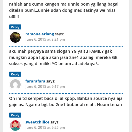
nthlah ane cumn kangen ma unnie bom yg ilang bagai
ditelan bumi…unnie udah dong meditasinya we miss
u!!!!!!
Reply
ramone erlang
says:
June 6, 2015 at 8:21 pm
aku mah peryaya sama slogan YG yaitu FAMILY gak
mungkin appa lupa akan jasa 2ne1 apalagi mereka GB
sukses yang di miliki YG belom ad adeknya/..
Reply
fararafara
says:
June 6, 2015 at 9:17 pm
Oh ini td sempet baca di allkpop. Bahkan source nya aja
gajelas. Ngarep bgt bu 2ne1 bubar ah elah. Hoam tenan
Reply
sweetchilice
says:
June 6, 2015 at 9:25 pm