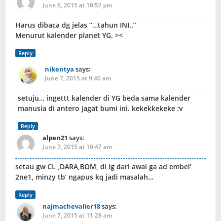
June 6, 2015 at 10:57 pm
Harus dibaca dg jelas “…tahun INI..”
Menurut kalender planet YG. ><
Reply
nikentya
says:
June 7, 2015 at 9:40 am
setuju… ingettt kalender di YG beda sama kalender
manusia di antero jagat bumi ini. kekekkekeke :v
Reply
alpen21
says:
June 7, 2015 at 10:47 am
setau gw CL ,DARA,BOM, di ig dari awal ga ad embel’
2ne1, minzy tb’ ngapus kq jadi masalah…
Reply
najmachevalier18
says:
June 7, 2015 at 11:28 am