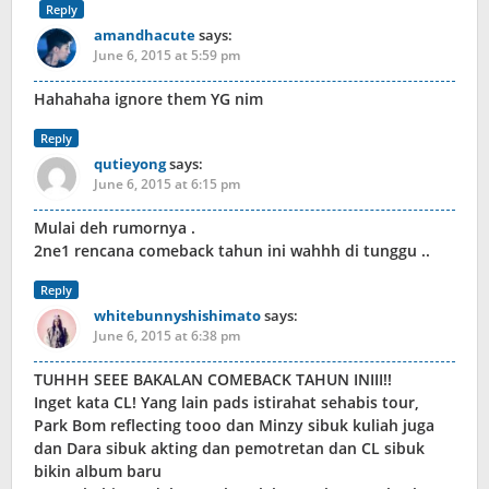
Reply
amandhacute
says:
June 6, 2015 at 5:59 pm
Hahahaha ignore them YG nim
Reply
qutieyong
says:
June 6, 2015 at 6:15 pm
Mulai deh rumornya .
2ne1 rencana comeback tahun ini wahhh di tunggu ..
Reply
whitebunnyshishimato
says:
June 6, 2015 at 6:38 pm
TUHHH SEEE BAKALAN COMEBACK TAHUN INIII!!
Inget kata CL! Yang lain pads istirahat sehabis tour,
Park Bom reflecting tooo dan Minzy sibuk kuliah juga
dan Dara sibuk akting dan pemotretan dan CL sibuk
bikin album baru