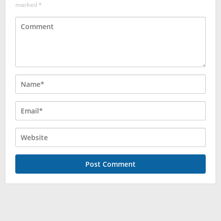
marked
*