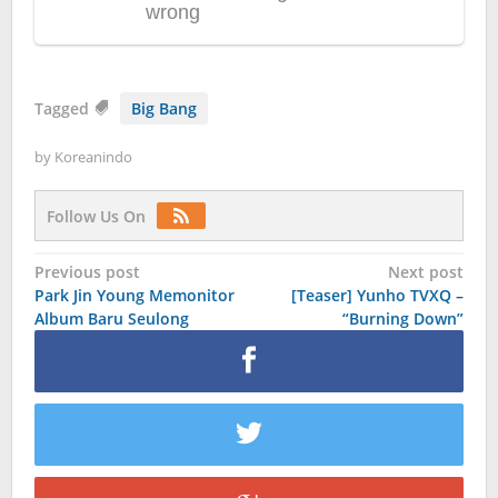
Tagged
Big Bang
by
Koreanindo
Follow Us On
Post
Previous post
Next post
Park Jin Young Memonitor
[Teaser] Yunho TVXQ –
navigation
Album Baru Seulong
“Burning Down”