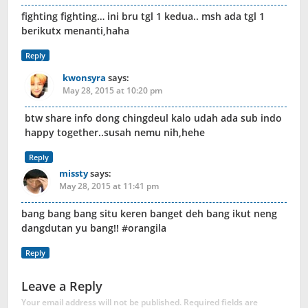
fighting fighting… ini bru tgl 1 kedua.. msh ada tgl 1
berikutx menanti,haha
Reply
kwonsyra
says:
May 28, 2015 at 10:20 pm
btw share info dong chingdeul kalo udah ada sub indo
happy together..susah nemu nih,hehe
Reply
missty
says:
May 28, 2015 at 11:41 pm
bang bang bang situ keren banget deh bang ikut neng
dangdutan yu bang!! #orangila
Reply
Leave a Reply
Your email address will not be published.
Required fields are