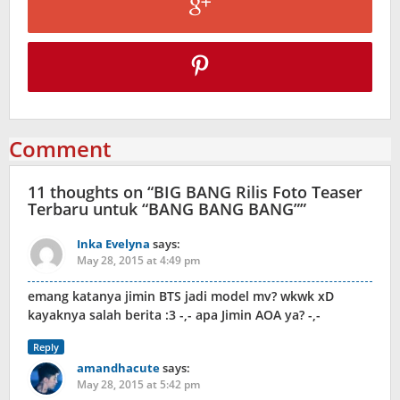
Comment
11 thoughts on “
BIG BANG Rilis Foto Teaser
Terbaru untuk “BANG BANG BANG”
”
Inka Evelyna
says:
May 28, 2015 at 4:49 pm
emang katanya jimin BTS jadi model mv? wkwk xD
kayaknya salah berita :3 -,- apa Jimin AOA ya? -,-
Reply
amandhacute
says:
May 28, 2015 at 5:42 pm