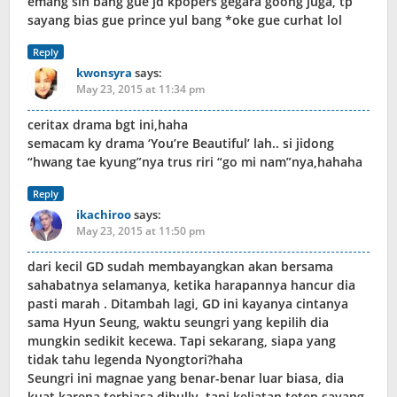
emang sih bang gue jd kpopers gegara goong juga, tp
sayang bias gue prince yul bang *oke gue curhat lol
Reply
kwonsyra
says:
May 23, 2015 at 11:34 pm
ceritax drama bgt ini,haha
semacam ky drama ‘You’re Beautiful’ lah.. si jidong
“hwang tae kyung”nya trus riri “go mi nam”nya,hahaha
Reply
ikachiroo
says:
May 23, 2015 at 11:50 pm
dari kecil GD sudah membayangkan akan bersama
sahabatnya selamanya, ketika harapannya hancur dia
pasti marah . Ditambah lagi, GD ini kayanya cintanya
sama Hyun Seung, waktu seungri yang kepilih dia
mungkin sedikit kecewa. Tapi sekarang, siapa yang
tidak tahu legenda Nyongtori?haha
Seungri ini magnae yang benar-benar luar biasa, dia
kuat karena terbiasa dibully, tapi keliatan tetep sayang