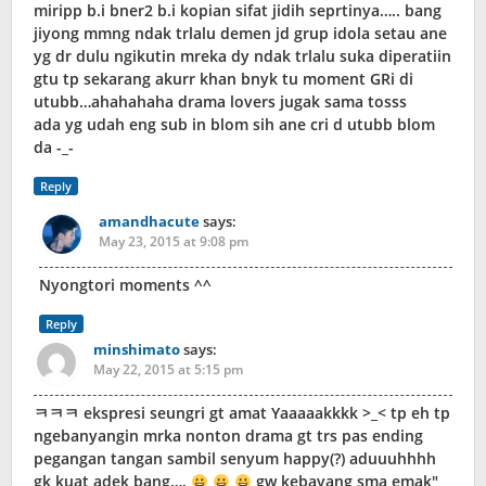
miripp b.i bner2 b.i kopian sifat jidih seprtinya….. bang
jiyong mmng ndak trlalu demen jd grup idola setau ane
yg dr dulu ngikutin mreka dy ndak trlalu suka diperatiin
gtu tp sekarang akurr khan bnyk tu moment GRi di
utubb…ahahahaha drama lovers jugak sama tosss
ada yg udah eng sub in blom sih ane cri d utubb blom
da -_-
Reply
amandhacute
says:
May 23, 2015 at 9:08 pm
Nyongtori moments ^^
Reply
minshimato
says:
May 22, 2015 at 5:15 pm
ㅋㅋㅋ ekspresi seungri gt amat Yaaaaakkkk >_< tp eh tp
ngebanyangin mrka nonton drama gt trs pas ending
pegangan tangan sambil senyum happy(?) aduuuhhhh
gk kuat adek bang….
gw kebayang sma emak"