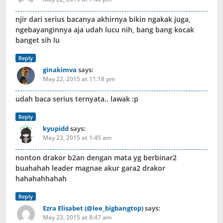
njir dari serius bacanya akhirnya bikin ngakak juga,
ngebayanginnya aja udah lucu nih, bang bang kocak
banget sih lu
Reply
ginakimva
says:
May 22, 2015 at 11:18 pm
udah baca serius ternyata.. lawak :p
Reply
kyupidd
says:
May 23, 2015 at 1:45 am
nonton drakor b2an dengan mata yg berbinar2
buahahah leader magnae akur gara2 drakor
hahahahhahah
Reply
Ezra Elisabet (@lee_bigbangtop)
says:
May 23, 2015 at 8:47 am