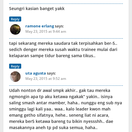
Seungri kasian banget yakk
Reply
ramone erlang
says:
May 23, 2015 at 9:44 am
tapi sekarang mereka saudara tak terpisahkan ber-5..
sedich denger mereka susah waktu trainee mulai dari
kelaparan sampe tidur bareng sama tikus..
Reply
uta agusta
says:
May 23, 2015 at 9:52 am
Udah nonton dr awal smpk akhir.. gak tau mereka
ngmongin apa tp aku ketawa ngakak” yakin.. isinya
saling smash antar mamber, haha.. nunggu eng sub nya
sminggu lagi kali yaa.. waa.. kalo leader kwon mah
emang getho sifatnya, hehe.. seneng liat ni acara,
mereka ber5 ketawa bareng tu bikin nyessshh.. dae
masakannya aneh tp pd suka semua, haha..