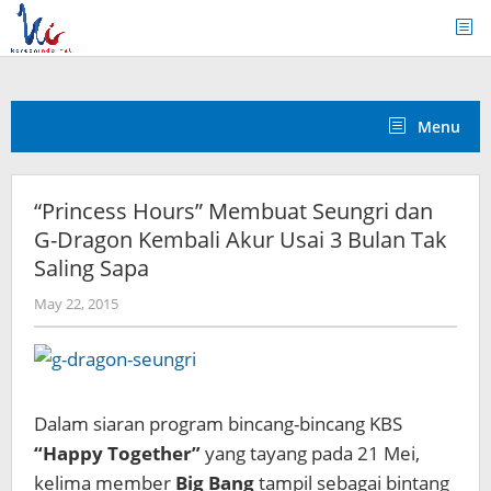
Skip
to
content
Menu
“Princess Hours” Membuat Seungri dan
G-Dragon Kembali Akur Usai 3 Bulan Tak
Saling Sapa
by
May 22, 2015
Koreanindo
Dalam siaran program bincang-bincang KBS
“Happy Together”
yang tayang pada 21 Mei,
kelima member
Big Bang
tampil sebagai bintang