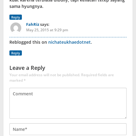
sama hyungnya.
Reply
FahRiz
says:
May 25, 2015 at 9:29 pm
Reblogged this on
nichateukhaedotnet
.
Reply
Leave a Reply
Your email address will not be published.
Required fields are
marked
*