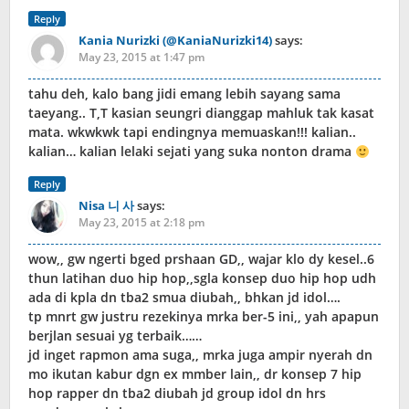
Reply
Kania Nurizki (@KaniaNurizki14)
says:
May 23, 2015 at 1:47 pm
tahu deh, kalo bang jidi emang lebih sayang sama
taeyang.. T,T kasian seungri dianggap mahluk tak kasat
mata. wkwkwk tapi endingnya memuaskan!!! kalian..
kalian… kalian lelaki sejati yang suka nonton drama
Reply
Nisa 니 사
says:
May 23, 2015 at 2:18 pm
wow,, gw ngerti bged prshaan GD,, wajar klo dy kesel..6
thun latihan duo hip hop,,sgla konsep duo hip hop udh
ada di kpla dn tba2 smua diubah,, bhkan jd idol….
tp mnrt gw justru rezekinya mrka ber-5 ini,, yah apapun
berjlan sesuai yg terbaik……
jd inget rapmon ama suga,, mrka juga ampir nyerah dn
mo ikutan kabur dgn ex mmber lain,, dr konsep 7 hip
hop rapper dn tba2 diubah jd group idol dn hrs