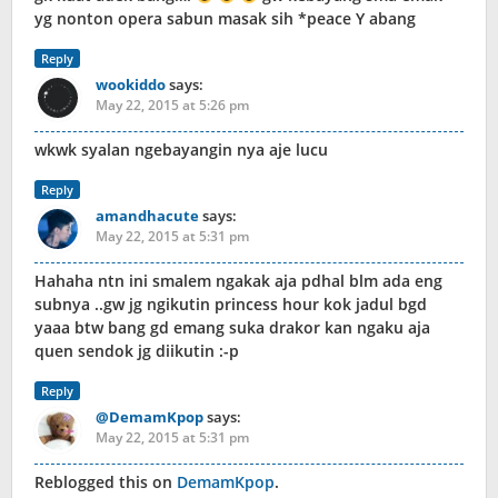
yg nonton opera sabun masak sih *peace Y abang
Reply
wookiddo
says:
May 22, 2015 at 5:26 pm
wkwk syalan ngebayangin nya aje lucu
Reply
amandhacute
says:
May 22, 2015 at 5:31 pm
Hahaha ntn ini smalem ngakak aja pdhal blm ada eng
subnya ..gw jg ngikutin princess hour kok jadul bgd
yaaa btw bang gd emang suka drakor kan ngaku aja
quen sendok jg diikutin :-p
Reply
@DemamKpop
says:
May 22, 2015 at 5:31 pm
Reblogged this on
DemamKpop
.