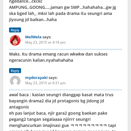
ngedance…ckckc
AMPUNG..GOONG…..jaman gw SMP…hahahaha…gw jg
ska bged lah,, mksi lah pada drama itu seungri ama
jiyoung jd baikan…haha
Reply
MelMela
says:
May 23, 2015 at 4:18 pm
Waks. Itu drama emang racun wkwkw dan sukses
ngeracunin kalian.nyahahahaha
Reply
mydorayaki
says:
May 23, 2015 at 8:31 pm
awal baca : kasian seungri dianggap kasat mata trus
bayangin drama2 dia jd protagonis bg jidong jd
antagonis
eh pas lanjut baca, njir gara2 goong baekan pake
pegang2 tangan segalaaaa njiirrr seungri
menghancurkan imajinasi gue ㅋㅋㅋㅋㅋㅋㅋㅋㅋ tapi