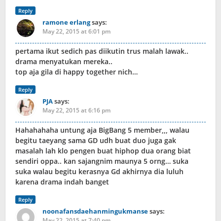
Reply
ramone erlang
says:
May 22, 2015 at 6:01 pm
pertama ikut sedich pas diikutin trus malah lawak..
drama menyatukan mereka..
top aja gila di happy together nich…
Reply
PJA
says:
May 22, 2015 at 6:16 pm
Hahahahaha untung aja BigBang 5 member,,, walau
begitu taeyang sama GD udh buat duo juga gak
masalah lah klo pengen buat hiphop dua orang biat
sendiri oppa.. kan sajangnim maunya 5 orng… suka
suka walau begitu kerasnya Gd akhirnya dia luluh
karena drama indah banget
Reply
noonafansdaehanmingukmanse
says:
May 22, 2015 at 7:40 pm