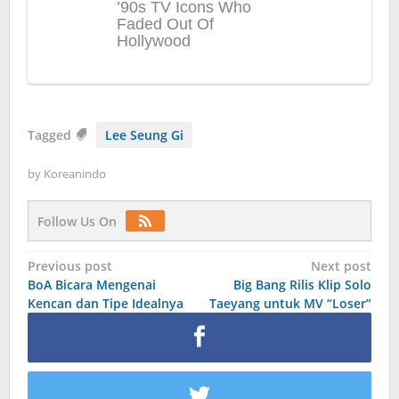
Tagged
Lee Seung Gi
by
Koreanindo
Follow Us On
Post
Previous post
Next post
BoA Bicara Mengenai
Big Bang Rilis Klip Solo
navigation
Kencan dan Tipe Idealnya
Taeyang untuk MV “Loser”