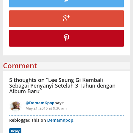
Comment
5 thoughts on “
Lee Seung Gi Kembali
Sebagai Penyanyi Setelah 3 Tahun dengan
Album Baru
”
@DemamKpop
says:
May 21, 2015 at 9:36 am
Reblogged this on
DemamKpop
.
Reply