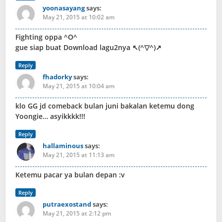
yoonasayang
says:
May 21, 2015 at 10:02 am
Fighting oppa ^O^
gue siap buat Download lagu2nya ↖(^▽^)↗
Reply
fhadorky
says:
May 21, 2015 at 10:04 am
klo GG jd comeback bulan juni bakalan ketemu dong
Yoongie… asyikkkk!!!
Reply
hallaminous
says:
May 21, 2015 at 11:13 am
Ketemu pacar ya bulan depan :v
Reply
putraexostand
says:
May 21, 2015 at 2:12 pm