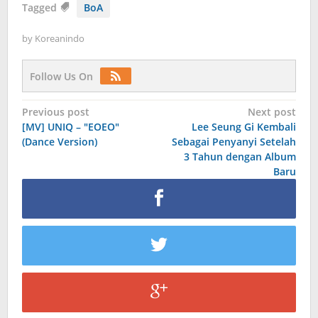
Tagged
BoA
by
Koreanindo
Follow Us On
Post
Previous post
Next post
[MV] UNIQ – "EOEO"
Lee Seung Gi Kembali
navigation
(Dance Version)
Sebagai Penyanyi Setelah
3 Tahun dengan Album
Baru