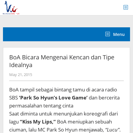
Skip
to
content
Menu
BoA Bicara Mengenai Kencan dan Tipe
Idealnya
by
May 21, 2015
Koreanindo
BoA tampil sebagai bintang tamu di acara radio
SBS
‘Park So Hyun’s Love Game’
dan bercerita
permasalahan tentang cinta
Saat diminta untuk menunjukan koreografi dari
lagu
“Kiss My Lips,”
BoA meniupkan sebuah
ciuman, lalu MC Park So Hyun menjawab,
“Lucu”
.