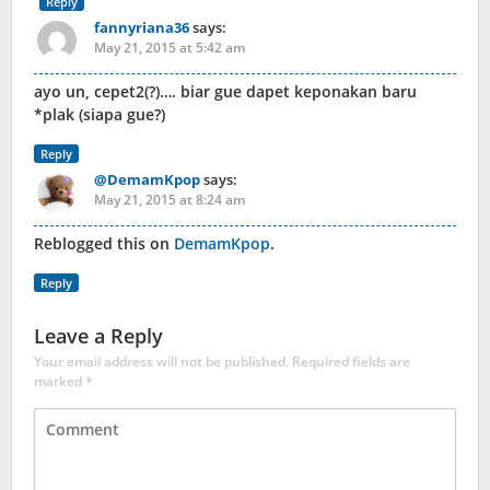
Reply
fannyriana36
says:
May 21, 2015 at 5:42 am
ayo un, cepet2(?)…. biar gue dapet keponakan baru
*plak (siapa gue?)
Reply
@DemamKpop
says:
May 21, 2015 at 8:24 am
Reblogged this on
DemamKpop
.
Reply
Leave a Reply
Your email address will not be published.
Required fields are
marked
*