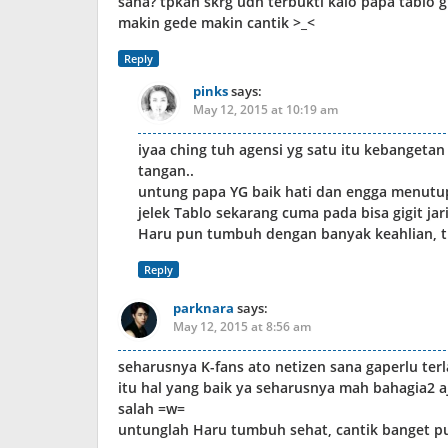
sana? tpkan skrg udh terbukti kalo papa tablo 
makin gede makin cantik >_<
Reply
pinks
says:
May 12, 2015 at 10:19 am
iyaa ching tuh agensi yg satu itu kebangeta
tangan..
untung papa YG baik hati dan engga menutu
jelek Tablo sekarang cuma pada bisa gigit ja
Haru pun tumbuh dengan banyak keahlian, t
Reply
parknara
says:
May 12, 2015 at 8:56 am
seharusnya K-fans ato netizen sana gaperlu terla
itu hal yang baik ya seharusnya mah bahagia2 aj
salah =w=
untunglah Haru tumbuh sehat, cantik banget pu