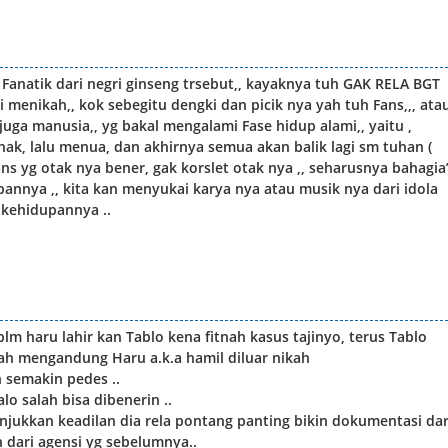
anatik dari negri ginseng trsebut,, kayaknya tuh GAK RELA BGT
i menikah,, kok sebegitu dengki dan picik nya yah tuh Fans,,, ata
uga manusia,, yg bakal mengalami Fase hidup alami,, yaitu ,
nak, lalu menua, dan akhirnya semua akan balik lagi sm tuhan (
fans yg otak nya bener, gak korslet otak nya ,, seharusnya bahagia
upannya ,, kita kan menyukai karya nya atau musik nya dari idola
 kehidupannya ..
m haru lahir kan Tablo kena fitnah kasus tajinyo, terus Tablo
ah mengandung Haru a.k.a hamil diluar nikah
 semakin pedes ..
o salah bisa dibenerin ..
jukkan keadilan dia rela pontang panting bikin dokumentasi dar
 dari agensi yg sebelumnya..