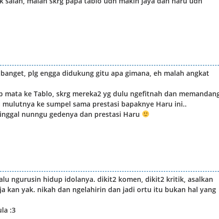
gk salah, malah skrg papa tablo udh makin jaya dan haru udh
n banget, plg engga didukung gitu apa gimana, eh malah angkat
p mata ke Tablo, skrg mereka2 yg dulu ngefitnah dan memandan
ri mulutnya ke sumpel sama prestasi bapaknye Haru ini..
inggal nunngu gedenya dan prestasi Haru
lu ngurusin hidup idolanya. dikit2 komen, dikit2 kritik, asalkan
a kan yak. nikah dan ngelahirin dan jadi ortu itu bukan hal yang
la :3