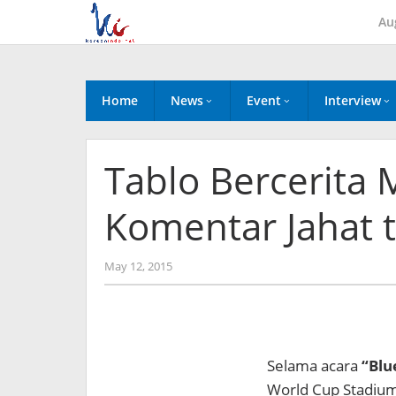
Skip
Au
to
content
Home
News
Event
Interview
Tablo Bercerita
Komentar Jahat 
by
May 12, 2015
Koreanindo
Selama acara
“Blu
World Cup Stadium