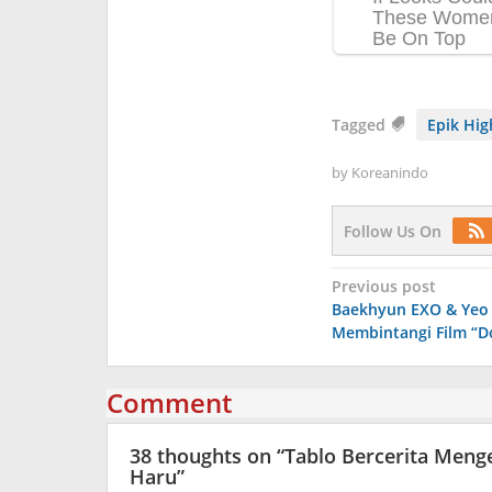
Tagged
Epik Hig
by
Koreanindo
Follow Us On
Post
Previous post
Baekhyun EXO & Yeo 
navigation
Membintangi Film “D
Comment
38 thoughts on “
Tablo Bercerita Meng
Haru
”