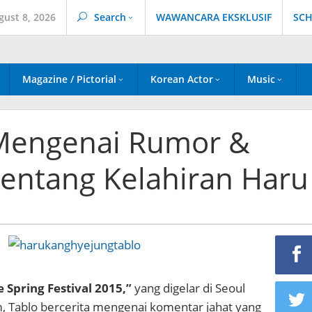
gust 8, 2026
Search
WAWANCARA EKSKLUSIF
SCH
Magazine / Pictorial
Korean Actor
Music
 Mengenai Rumor &
tentang Kelahiran Haru
e Spring Festival 2015,”
yang digelar di Seoul
, Tablo bercerita mengenai komentar jahat yang