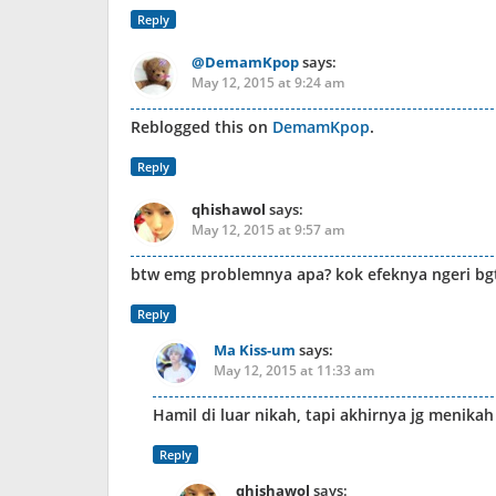
Reply
@DemamKpop
says:
May 12, 2015 at 9:24 am
Reblogged this on
DemamKpop
.
Reply
qhishawol
says:
May 12, 2015 at 9:57 am
btw emg problemnya apa? kok efeknya ngeri bgt
Reply
Ma Kiss-um
says:
May 12, 2015 at 11:33 am
Hamil di luar nikah, tapi akhirnya jg menikah
Reply
qhishawol
says: