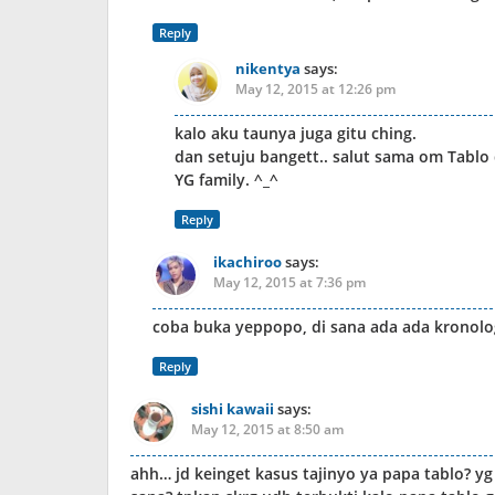
Reply
nikentya
says:
May 12, 2015 at 12:26 pm
kalo aku taunya juga gitu ching.
dan setuju bangett.. salut sama om Tabl
YG family. ^_^
Reply
ikachiroo
says:
May 12, 2015 at 7:36 pm
coba buka yeppopo, di sana ada ada kronolog
Reply
sishi kawaii
says:
May 12, 2015 at 8:50 am
ahh… jd keinget kasus tajinyo ya papa tablo? yg