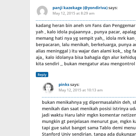
panji kazekage (@yondiriva)
says:
May 12, 2015 at 8:29 am
kadang heran bin aneh sm Fans dan Penggemar F
yah , kalo idola pujaannya , punya pacar, apalag
memang hati nya yg sempit yah,, idola mrk kan j
berpacaran, lalu menikah, berkeluarga, punya a
alias meninggal ) itu wajar dan alami kok,, sbg 
aja,, kalo idolanya bisa bahagia dgn alur kehid
kita sendiri ,, bukan mengatur atau mengontrol
Reply
pinks
says:
May 12, 2015 at 10:13 am
bukan menikahnya yg dipermasalahin deh, sbl
menikah dan saat menikah posisi istrinya ud
jadi waktu Haru lahir mgkn komentar netizen
mungkin gt penjelasan menurut gue, mgkn kal
tapi gue salut banget sama Tablo demi menun
Stanford Univ sendirian, tanpa ada dukungan