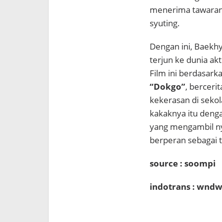
menerima tawaran
syuting.
Dengan ini, Baekh
terjun ke dunia ak
Film ini berdasar
“Dokgo”
, berceri
kekerasan di seko
kakaknya itu deng
yang mengambil ny
berperan sebagai 
source : soompi
indotrans : wndw