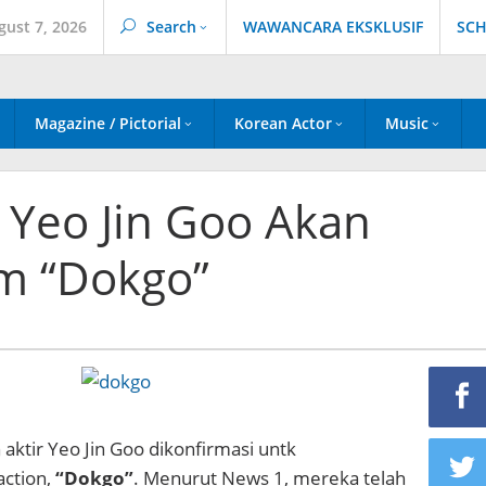
gust 7, 2026
Search
WAWANCARA EKSKLUSIF
SCH
Magazine / Pictorial
Korean Actor
Music
Yeo Jin Goo Akan
m “Dokgo”
ktir Yeo Jin Goo dikonfirmasi untk
action,
“Dokgo”
. Menurut News 1, mereka telah