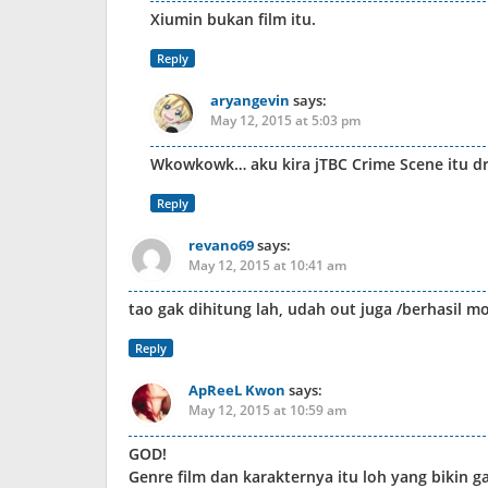
Xiumin bukan film itu.
Reply
aryangevin
says:
May 12, 2015 at 5:03 pm
Wkowkowk… aku kira jTBC Crime Scene itu d
Reply
revano69
says:
May 12, 2015 at 10:41 am
tao gak dihitung lah, udah out juga /berhasil m
Reply
ApReeL Kwon
says:
May 12, 2015 at 10:59 am
GOD!
Genre film dan karakternya itu loh yang bikin ga