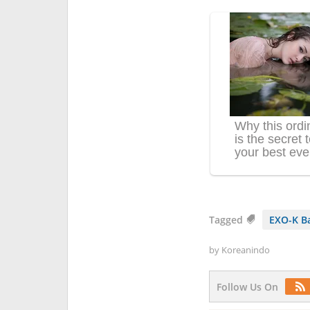
Tagged
EXO-K B
by
Koreanindo
Follow Us On