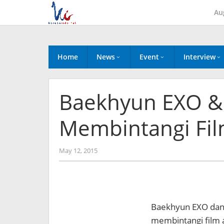
Skip
Au
to
content
Home
News
Event
Interview
Baekhyun EXO & 
Membintangi Fil
by
May 12, 2015
Koreanindo
Baekhyun EXO dan a
membintangi film 