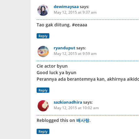
dewimaysaa
says:
May 12, 2015 at 9:37 am
Tao gak diitung. #eeaaa
Reply
ryanduput
says:
May 12, 2015 at 9:59 am
Cie actor byun
Good luck ya byun
Perannya ada berantemnya kan, akhirnya aikid
Reply
sazkianadhira
says:
May 12, 2015 at 10:02 am
Reblogged this on
배사랑
.
Reply