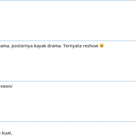
rama, posternya kayak drama. Ternyata reshow
oveon/
 kuat,