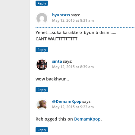
Reply
byuntass
says:
May 12, 2015 at 8:31 am
Yehet….suka karakterx byun b disini…..
CANT WAITTTTTTTTT
Reply
sinta
says:
May 12, 2015 at 8:39 am
wow baekhyun..
Reply
@DemamKpop
says:
May 12, 2015 at 9:23 am
Reblogged this on
DemamKpop
.
Reply