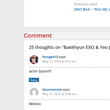
Post
Previous post
[MV] BoA – “Kiss My L
navigation
Comment
25 thoughts on “
Baekhyun EXO & Yeo J
bungek12
says:
May 12, 2015 at 8:23 am
actor byun!!!!
Reply
keuneonnie
says:
May 12, 2015 at 8:30 am
Wohoo