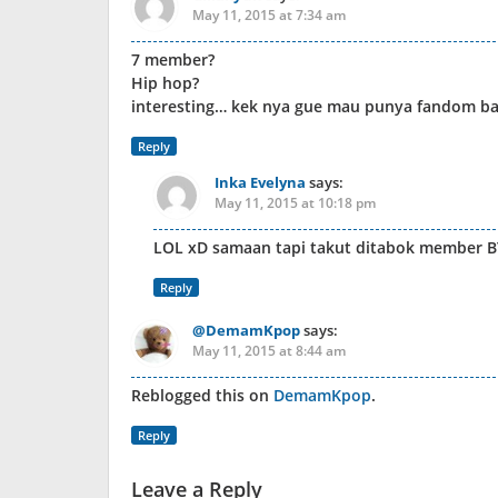
May 11, 2015 at 7:34 am
7 member?
Hip hop?
interesting… kek nya gue mau punya fandom b
Reply
Inka Evelyna
says:
May 11, 2015 at 10:18 pm
LOL xD samaan tapi takut ditabok member B
Reply
@DemamKpop
says:
May 11, 2015 at 8:44 am
Reblogged this on
DemamKpop
.
Reply
Leave a Reply