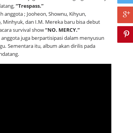
atang,
“Trespass.”
juh anggota ; Jooheon, Shownu, Kihyun,
Minhyuk, dan I.M. Mereka baru bisa debut
acara survival show
“NO. MERCY.”
ap anggota juga berpartisipasi dalam menyusun
agu. Sementara itu, album akan dirilis pada
ndatang.