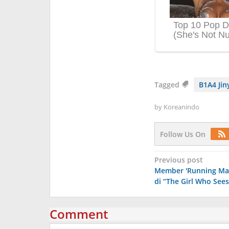
Tagged
B1A4 Ji
by
Koreanindo
Follow Us On
Post
Previous post
Member 'Running Man
navigation
di “The Girl Who Sees
Comment