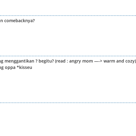
pan comebacknya?
ung menggantikan ? begitu? (read : angry mom —-> warm and cozy)
ng oppa *kisseu