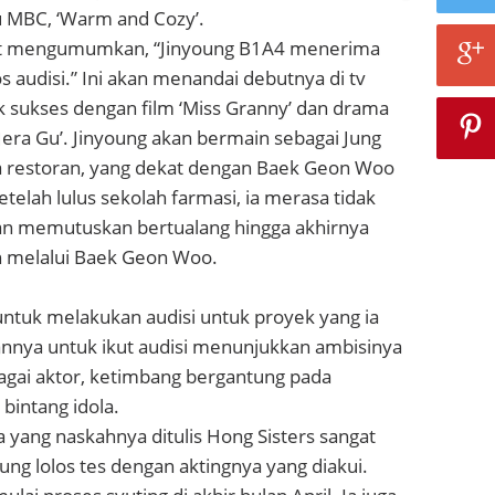
u MBC, ‘Warm and Cozy’.
t mengumumkan, “Jinyoung B1A4 menerima
s audisi.” Ini akan menandai debutnya di tv
k sukses dengan film ‘Miss Granny’ dan drama
Hera Gu’. Jinyoung akan bermain sebagai Jung
a restoran, yang dekat dengan Baek Geon Woo
etelah lulus sekolah farmasi, ia merasa tidak
n memutuskan bertualang hingga akhirnya
an melalui Baek Geon Woo.
untuk melakukan audisi untuk proyek yang ia
annya untuk ikut audisi menunjukkan ambisinya
gai aktor, ketimbang bergantung pada
bintang idola.
 yang naskahnya ditulis Hong Sisters sangat
ung lolos tes dengan aktingnya yang diakui.