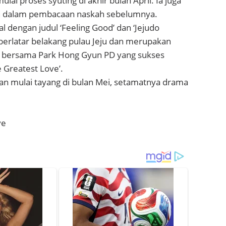
ai proses syuting di akhir bulan April. Ia juga
si dalam pembacaan naskah sebelumnya.
 dengan judul ‘Feeling Good’ dan ‘Jejudo
 berlatar belakang pulau Jeju dan merupakan
s bersama Park Hong Gyun PD yang sukses
 Greatest Love’.
an mulai tayang di bulan Mei, setamatnya drama
ve