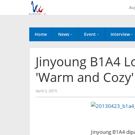
Skip
Au
to
content
Home
News
Event
Interview
Jinyoung B1A4 L
′Warm and Cozy′
by
April 2, 2015
Koreanindo
Jinyoung B1A4 dip