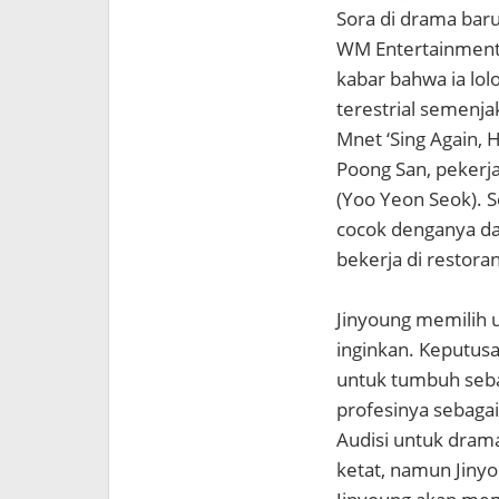
Sora di drama bar
WM Entertainmen
kabar bahwa ia lolo
terestrial semenja
Mnet ‘Sing Again, 
Poong San, pekerj
(Yoo Yeon Seok). S
cocok denganya da
bekerja di restor
Jinyoung memilih 
inginkan. Keputus
untuk tumbuh seba
profesinya sebagai 
Audisi untuk drama
ketat, namun Jinyo