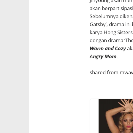
Jinyoung akan memul
akan berpartisipa
Sebelumnya dikenal
Gatsby’, drama ini
karya Hong Sister
dengan drama ‘The
Warm and Cozy
ak
Angry Mom
.
shared from mwa