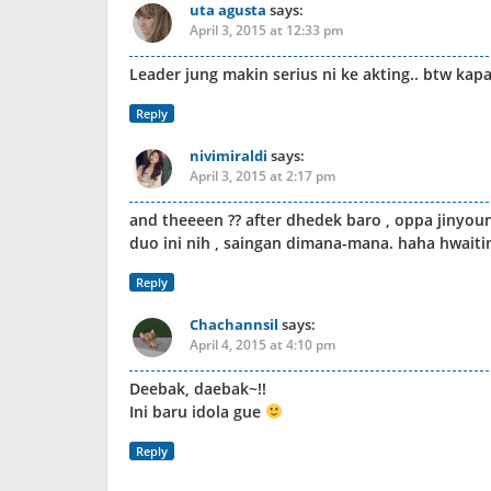
uta agusta
says:
April 3, 2015 at 12:33 pm
Leader jung makin serius ni ke akting.. btw ka
Reply
nivimiraldi
says:
April 3, 2015 at 2:17 pm
and theeeen ?? after dhedek baro , oppa jinyo
duo ini nih , saingan dimana-mana. haha hwaiti
Reply
Chachannsil
says:
April 4, 2015 at 4:10 pm
Deebak, daebak~!!
Ini baru idola gue
Reply