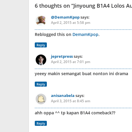
6 thoughts on “
Jinyoung B1A4 Lolos A
@DemamKpop
says:
April 2, 2015 at 5:58 pm
Reblogged this on
DemamKpop
.
Reply
jepretpress
says:
April 2, 2015 at 7:01 pm
yeeey makin semangat buat nonton ini drama
Reply
anisanabela
says:
April 3, 2015 at 8:45 am
ahh oppa ^^ tp kapan B1A4 comeback??
Reply