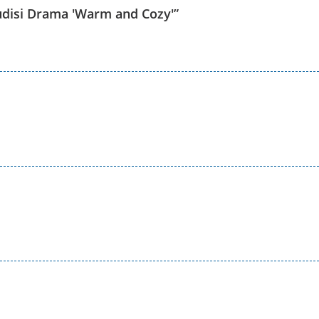
udisi Drama ′Warm and Cozy′
”