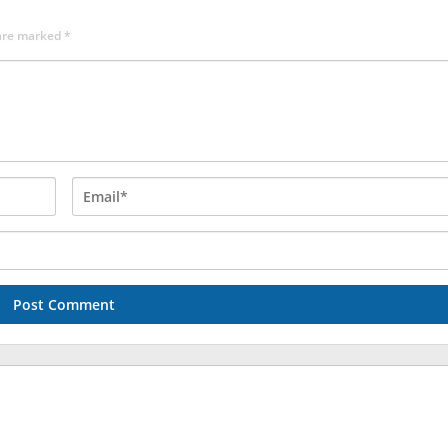
 are marked
*