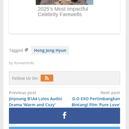
Tagged
Hong Jong Hyun
by
Koreanindo
Follow Us On
Post
Previous post
Next post
Jinyoung B1A4 Lolos Audisi
D.O EXO Pertimbangkan
navigation
Drama ′Warm and Cozy′
Bintangi Film 'Pure Love'