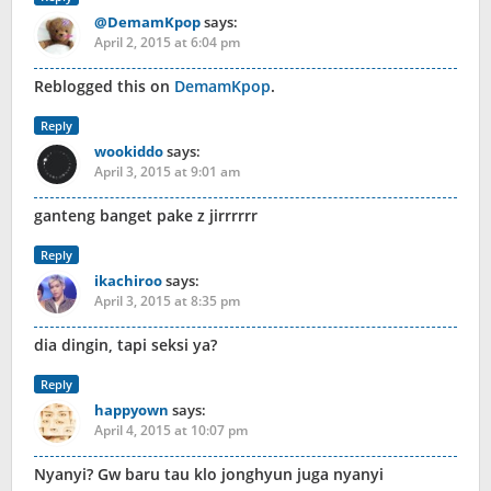
@DemamKpop
says:
April 2, 2015 at 6:04 pm
Reblogged this on
DemamKpop
.
Reply
wookiddo
says:
April 3, 2015 at 9:01 am
ganteng banget pake z jirrrrrr
Reply
ikachiroo
says:
April 3, 2015 at 8:35 pm
dia dingin, tapi seksi ya?
Reply
happyown
says:
April 4, 2015 at 10:07 pm
Nyanyi? Gw baru tau klo jonghyun juga nyanyi