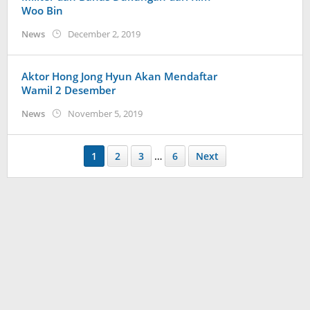
Woo Bin
by
News
December 2, 2019
anisrina
Aktor Hong Jong Hyun Akan Mendaftar
Wamil 2 Desember
by
News
November 5, 2019
Kidihae
1
2
3
…
6
Next