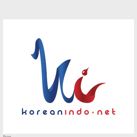
Print