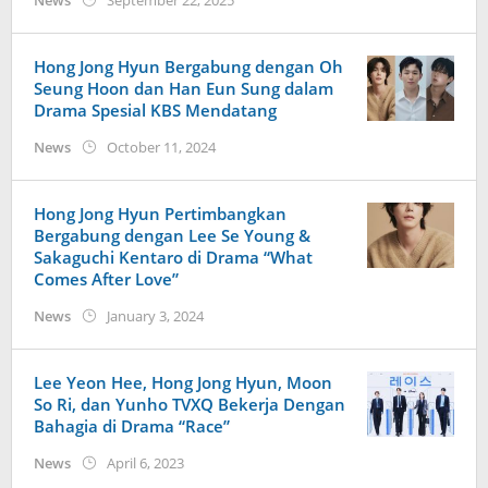
News
September 22, 2025
Kidihae
Hong Jong Hyun Bergabung dengan Oh
Seung Hoon dan Han Eun Sung dalam
Drama Spesial KBS Mendatang
by
News
October 11, 2024
wndwnrt
Hong Jong Hyun Pertimbangkan
Bergabung dengan Lee Se Young &
Sakaguchi Kentaro di Drama “What
Comes After Love”
by
News
January 3, 2024
wndwnrt
Lee Yeon Hee, Hong Jong Hyun, Moon
So Ri, dan Yunho TVXQ Bekerja Dengan
Bahagia di Drama “Race”
by
News
April 6, 2023
Kidihae