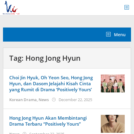
Skip
to
content
Menu
Tag:
Hong Jong Hyun
Choi Jin Hyuk, Oh Yeon Seo, Hong Jong
Hyun, dan Dasom Jelajahi Kisah Cinta
yang Rumit di Drama ‘Positively Yours’
by
Korean Drama
,
News
December 22, 2025
wndwnrt
Hong Jong Hyun Akan Membintangi
Drama Terbaru “Positively Yours”
by