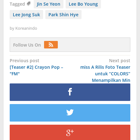
Tagged
Jin Se Yeon
Lee Bo Young
Lee Jong Suk
Park Shin Hye
by
Koreanindo
Follow Us On
Post
Previous post
Next post
[Teaser #2] Crayon Pop –
miss A Rilis Foto Teaser
navigation
"FM"
untuk “COLORS”
Menampilkan Min