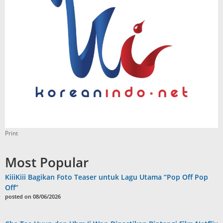
Print
Most Popular
KiiiKiii Bagikan Foto Teaser untuk Lagu Utama “Pop Off Pop
Off”
posted on 08/06/2026