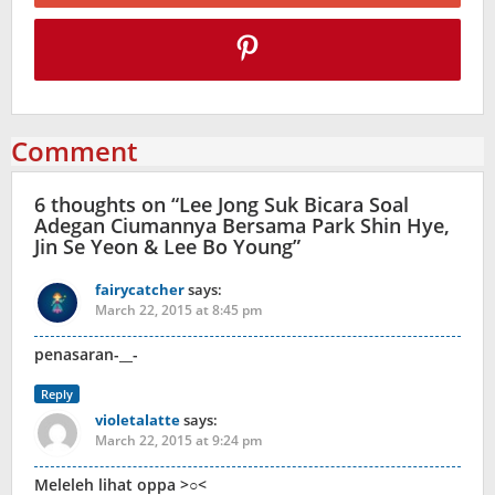
Comment
6 thoughts on “
Lee Jong Suk Bicara Soal
Adegan Ciumannya Bersama Park Shin Hye,
Jin Se Yeon & Lee Bo Young
”
fairycatcher
says:
March 22, 2015 at 8:45 pm
penasaran-__-
Reply
violetalatte
says:
March 22, 2015 at 9:24 pm
Meleleh lihat oppa >○<