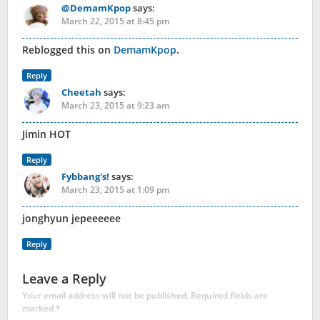
@DemamKpop
says:
March 22, 2015 at 8:45 pm
Reblogged this on
DemamKpop
.
Reply
Cheetah
says:
March 23, 2015 at 9:23 am
Jimin HOT
Reply
Fybbang's!
says:
March 23, 2015 at 1:09 pm
jonghyun jepeeeeee
Reply
Leave a Reply
Your email address will not be published.
Required fields are
marked
*