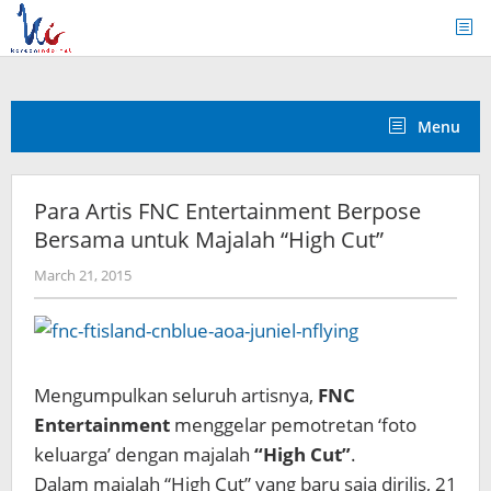
Skip
to
content
Menu
Para Artis FNC Entertainment Berpose
Bersama untuk Majalah “High Cut”
by
March 21, 2015
Koreanindo
Mengumpulkan seluruh artisnya,
FNC
Entertainment
menggelar pemotretan ‘foto
keluarga’ dengan majalah
“High Cut”
.
Dalam majalah “High Cut” yang baru saja dirilis, 21