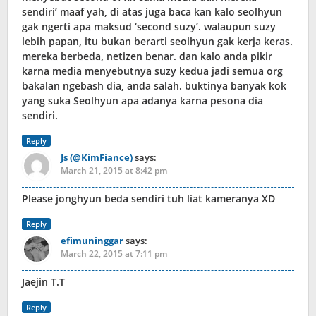
sendiri’ maaf yah, di atas juga baca kan kalo seolhyun
gak ngerti apa maksud ‘second suzy’. walaupun suzy
lebih papan, itu bukan berarti seolhyun gak kerja keras.
mereka berbeda, netizen benar. dan kalo anda pikir
karna media menyebutnya suzy kedua jadi semua org
bakalan ngebash dia, anda salah. buktinya banyak kok
yang suka Seolhyun apa adanya karna pesona dia
sendiri.
Reply
Js (@KimFiance)
says:
March 21, 2015 at 8:42 pm
Please jonghyun beda sendiri tuh liat kameranya XD
Reply
efimuninggar
says:
March 22, 2015 at 7:11 pm
Jaejin T.T
Reply