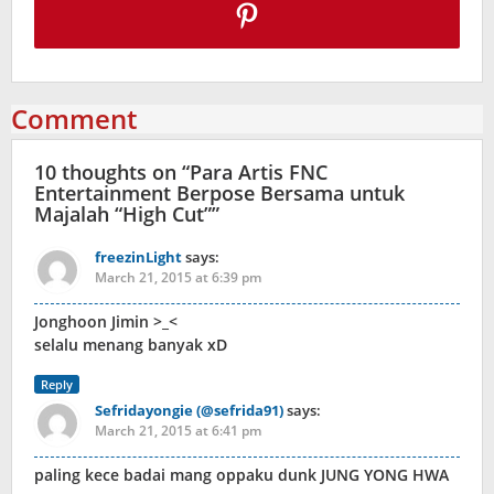
Comment
10 thoughts on “
Para Artis FNC
Entertainment Berpose Bersama untuk
Majalah “High Cut”
”
freezinLight
says:
March 21, 2015 at 6:39 pm
Jonghoon Jimin >_<
selalu menang banyak xD
Reply
Sefridayongie (@sefrida91)
says:
March 21, 2015 at 6:41 pm
paling kece badai mang oppaku dunk JUNG YONG HWA