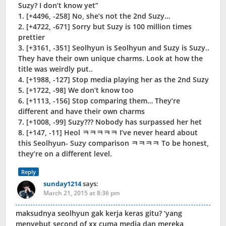
Suzy? I don’t know yet”
1. [+4496, -258] No, she’s not the 2nd Suzy…
2. [+4722, -671] Sorry but Suzy is 100 million times
prettier
3. [+3161, -351] Seolhyun is Seolhyun and Suzy is Suzy..
They have their own unique charms. Look at how the
title was weirdly put..
4. [+1988, -127] Stop media playing her as the 2nd Suzy
5. [+1722, -98] We don’t know too
6. [+1113, -156] Stop comparing them… They’re
different and have their own charms
7. [+1008, -99] Suzy??? Nobody has surpassed her het
8. [+147, -11] Heol ㅋㅋㅋㅋㅋ I’ve never heard about
this Seolhyun- Suzy comparison ㅋㅋㅋㅋ To be honest,
they’re on a different level.
Reply
sunday1214
says:
March 21, 2015 at 8:36 pm
maksudnya seolhyun gak kerja keras gitu? ‘yang
menyebut second of xx cuma media dan mereka