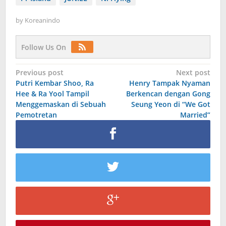
by
Koreanindo
Follow Us On
Post
Previous post
Next post
Putri Kembar Shoo, Ra
Henry Tampak Nyaman
navigation
Hee & Ra Yool Tampil
Berkencan dengan Gong
Menggemaskan di Sebuah
Seung Yeon di “We Got
Pemotretan
Married”