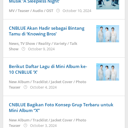
Musik ‘A Sleepless Night’
by
MV / Teaser / Audio / OST
October 10, 2024
wndwnrt
CNBLUE Akan Hadir sebagai Bintang
Tamu di ‘Knowing Bros’
News
,
TV Show / Reality / Variety / Talk
by
Show
October 9, 2024
wndwnrt
Berikut Daftar Lagu di Mini Album ke-
10 CNBLUE ‘X’
New Album / Tracklist / Jacket Cover / Photo
by
Teaser
October 4, 2024
wndwnrt
CNBLUE Bagikan Foto Konsep Grup Terbaru untuk
Mini Album “X”
New Album / Tracklist / Jacket Cover / Photo
by
Teaser
October 3, 2024