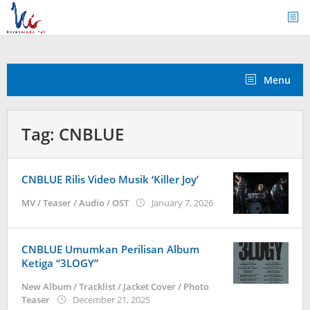
Skip
to
content
Menu
Tag:
CNBLUE
CNBLUE Rilis Video Musik ‘Killer Joy’
by
MV / Teaser / Audio / OST
January 7, 2026
wndwnrt
CNBLUE Umumkan Perilisan Album
Ketiga “3LOGY”
New Album / Tracklist / Jacket Cover / Photo
by
Teaser
December 21, 2025