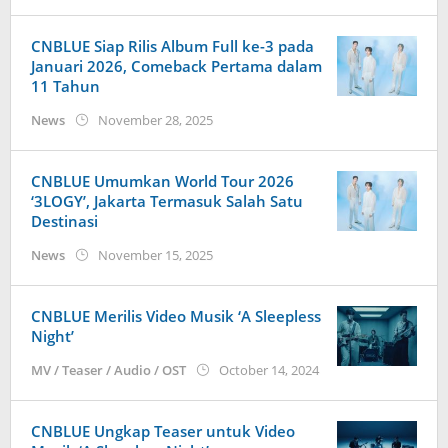
anisrina
CNBLUE Siap Rilis Album Full ke-3 pada
Januari 2026, Comeback Pertama dalam
11 Tahun
by
News
November 28, 2025
Kidihae
CNBLUE Umumkan World Tour 2026
‘3LOGY’, Jakarta Termasuk Salah Satu
Destinasi
by
News
November 15, 2025
Kidihae
CNBLUE Merilis Video Musik ‘A Sleepless
Night’
by
MV / Teaser / Audio / OST
October 14, 2024
wndwnrt
CNBLUE Ungkap Teaser untuk Video