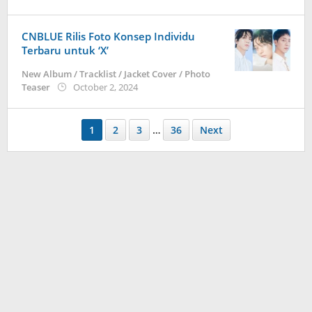
anisrina
CNBLUE Rilis Foto Konsep Individu
Terbaru untuk ‘X’
New Album / Tracklist / Jacket Cover / Photo
by
Teaser
October 2, 2024
wndwnrt
1
2
3
…
36
Next