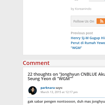
by
Koreanindo
Follow Us On
Post
Previous post
Henry SJ-M Gugup Hi
navigation
Perut di Rumah Yew
“WGM”
Comment
22 thoughts on “
Jonghyun CNBLUE Aku
Seung Yeon di “WGM”
”
parknara
says:
March 13, 2015 at 12:17 pm
gak sabar pengen nontoooon, duh mas jonghyu