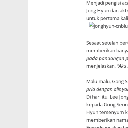
Menjadi pengisi a
Jong Hyun dan akt
untuk pertama kal
Sesaat setelah be
memberikan banyak
pada pandangan pe
menjelaskan,
“Aku
Malu-malu, Gong S
pria dengan alis ya
Di hari itu, Lee J
kepada Gong Seun
Hyun tersenyum k
memberikan nama 
Episode ini akan t