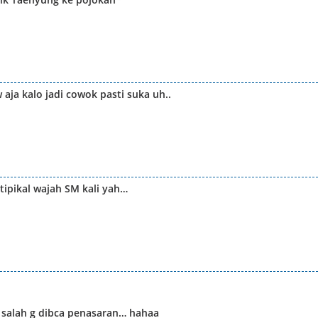
aja kalo jadi cowok pasti suka uh..
ipikal wajah SM kali yah…
a salah g dibca penasaran… hahaa