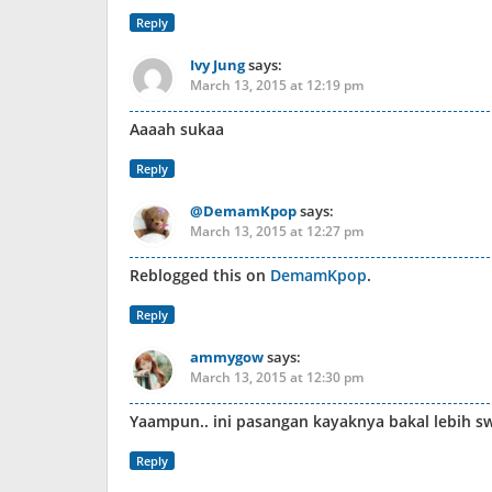
Reply
Ivy Jung
says:
March 13, 2015 at 12:19 pm
Aaaah sukaa
Reply
@DemamKpop
says:
March 13, 2015 at 12:27 pm
Reblogged this on
DemamKpop
.
Reply
ammygow
says:
March 13, 2015 at 12:30 pm
Yaampun.. ini pasangan kayaknya bakal lebih swe
Reply