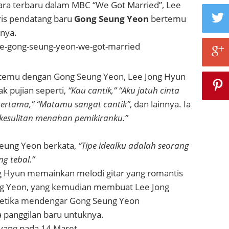
cara terbaru dalam MBC “We Got Married”, Lee
ris pendatang baru
Gong Seung Yeon
bertemu
inya.
rtemu dengan Gong Seung Yeon, Lee Jong Hyun
 pujian seperti,
“Kau cantik,”
“Aku jatuh cinta
rtama,” “Matamu sangat cantik”
, dan lainnya. Ia
 kesulitan menahan pemikiranku.”
eung Yeon berkata,
“Tipe idealku adalah seorang
ng tebal.”
ong Hyun memainkan melodi gitar yang romantis
g Yeon, yang kemudian membuat Lee Jong
etika mendengar Gong Seung Yeon
panggilan baru untuknya.
ayang pada 14 Maret.