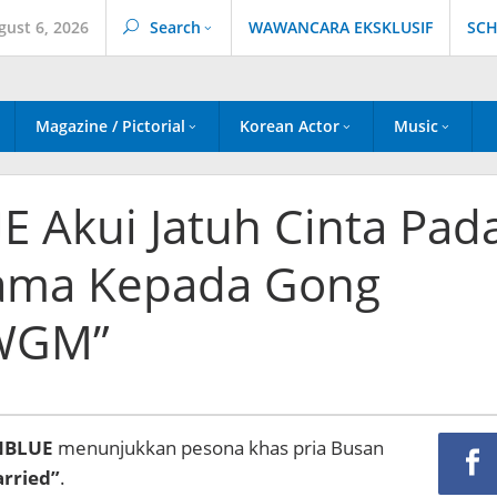
gust 6, 2026
Search
WAWANCARA EKSKLUSIF
SCH
Magazine / Pictorial
Korean Actor
Music
 Akui Jatuh Cinta Pad
ama Kepada Gong
“WGM”
NBLUE
menunjukkan pesona khas pria Busan
rried”
.