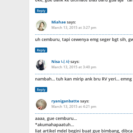
Reply
Miahae
says:
March 13, 2015 at 3:27 pm
uh cemburu, tapi cewenya emg seger bgt sih, gw 
Reply
Nisa 니 사
says:
March 13, 2015 at 3:40 pm
nambah… tuh kan mirip ank bru RV yeri… emng t
Reply
ryaniganbatte
says:
March 13, 2015 at 4:21 pm
aaaa, gue cemburu…
*akumahapaatuh…
liat artikel mdel begini buat gue bimbang, dibc