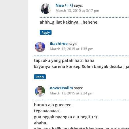
Nisa 니 사
says:
March 13, 2015 at 3:17 pm
ahhh..g liat kakinya….hehehe
Reply
ikachiroo
says:
March 13, 2015 at 1:35 pm
tapi aku yang patah hati. haha
kayanya karena konsep Solim banyak disukai, ja
Reply
nova13salim
says:
March 13, 2015 at 2:24 pm
bunuh aja gueeeee..
tegaaaaaaaa..
gua nggak nyangka elu begitu :'(
ahaha..
oke, gue balik ke ultimate bias baru gua aja *t