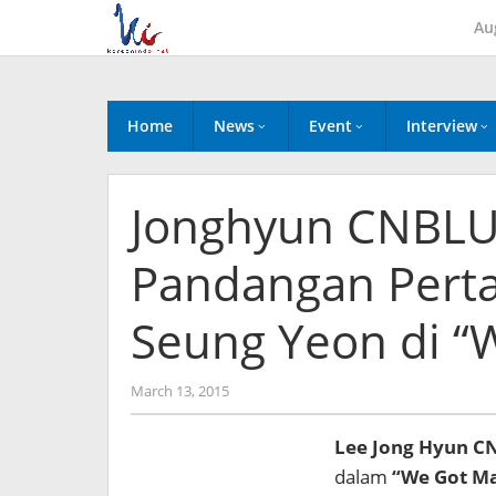
Skip
Au
to
content
Home
News
Event
Interview
Jonghyun CNBLUE
Pandangan Pert
Seung Yeon di 
by
March 13, 2015
Koreanindo
Lee Jong Hyun C
dalam
“We Got Ma