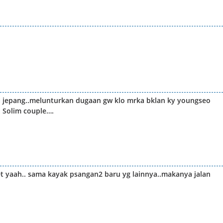
di jepang..melunturkan dugaan gw klo mrka bklan ky youngseo
d Solim couple….
t yaah.. sama kayak psangan2 baru yg lainnya..makanya jalan