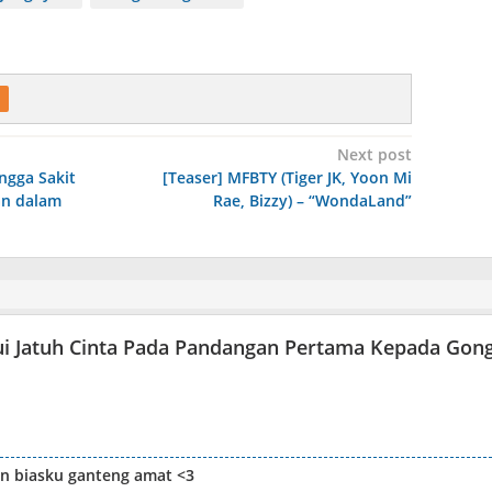
Next post
ngga Sakit
[Teaser] MFBTY (Tiger JK, Yoon Mi
on dalam
Rae, Bizzy) – “WondaLand”
i Jatuh Cinta Pada Pandangan Pertama Kepada Gon
n biasku ganteng amat <3