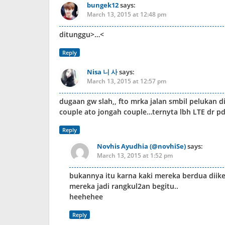
bungek12
says:
March 13, 2015 at 12:48 pm
ditunggu>…<
Reply
Nisa 니 사
says:
March 13, 2015 at 12:57 pm
dugaan gw slah,, fto mrka jalan smbil pelukan 
couple ato jongah couple…ternyta lbh LTE dr p
Reply
Novhis Ayudhia (@novhiSe)
says:
March 13, 2015 at 1:52 pm
bukannya itu karna kaki mereka berdua diike
mereka jadi rangkul2an begitu..
heehehee
Reply