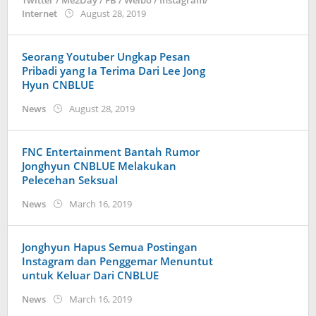
Twitter / Me2Day / FB / Weibo / Instagram/
by
Internet
August 28, 2019
anisrina
Seorang Youtuber Ungkap Pesan
Pribadi yang Ia Terima Dari Lee Jong
Hyun CNBLUE
by
News
August 28, 2019
Kidihae
FNC Entertainment Bantah Rumor
Jonghyun CNBLUE Melakukan
Pelecehan Seksual
by
News
March 16, 2019
Kidihae
Jonghyun Hapus Semua Postingan
Instagram dan Penggemar Menuntut
untuk Keluar Dari CNBLUE
by
News
March 16, 2019
Kidihae