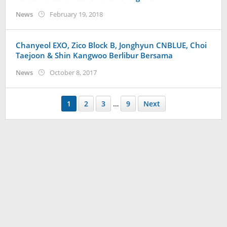
by
News
February 19, 2018
Koreanindo
Chanyeol EXO, Zico Block B, Jonghyun CNBLUE, Choi
Taejoon & Shin Kangwoo Berlibur Bersama
by
News
October 8, 2017
Koreanindo
1
2
3
…
9
Next