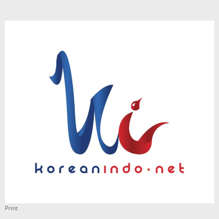
Print