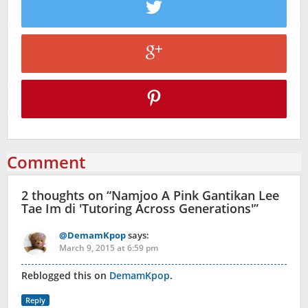
Comment
2 thoughts on “
Namjoo A Pink Gantikan Lee
Tae Im di 'Tutoring Across Generations'
”
@DemamKpop
says:
March 9, 2015 at 6:59 pm
Reblogged this on
DemamKpop
.
Reply