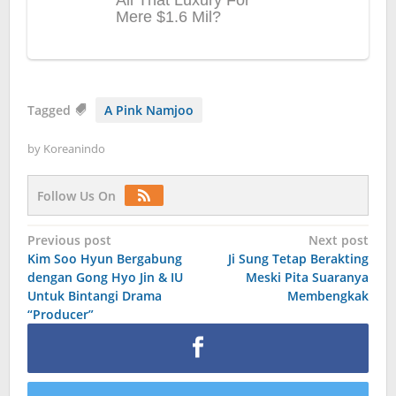
Tagged
A Pink Namjoo
by
Koreanindo
Follow Us On
Post
Previous post
Next post
Kim Soo Hyun Bergabung
Ji Sung Tetap Berakting
navigation
dengan Gong Hyo Jin & IU
Meski Pita Suaranya
Untuk Bintangi Drama
Membengkak
“Producer”