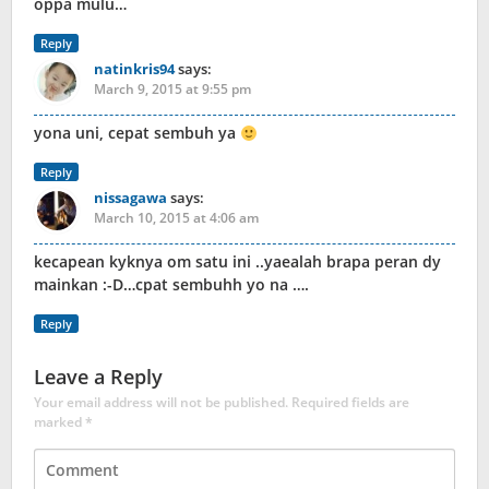
oppa mulu…
Reply
natinkris94
says:
March 9, 2015 at 9:55 pm
yona uni, cepat sembuh ya
Reply
nissagawa
says:
March 10, 2015 at 4:06 am
kecapean kyknya om satu ini ..yaealah brapa peran dy
mainkan :-D…cpat sembuhh yo na ….
Reply
Leave a Reply
Your email address will not be published.
Required fields are
marked
*