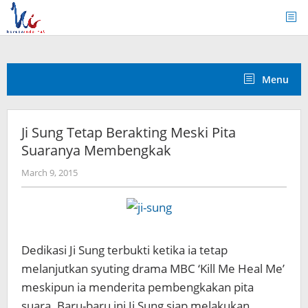
Skip
to
content
Menu
Ji Sung Tetap Berakting Meski Pita
Suaranya Membengkak
by
March 9, 2015
Koreanindo
Dedikasi Ji Sung terbukti ketika ia tetap
melanjutkan syuting drama MBC ‘Kill Me Heal Me’
meskipun ia menderita pembengkakan pita
suara. Baru-baru ini Ji Sung siap melakukan