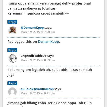
Jisung oppa emang keren banget deh><profesional
banget..segalanya jg totalitas.
Kerennnnn..semoga cepat sembuh ^^
Reply
@DemamKpop
says:
March 9, 2015 at 7:00 pm
Reblogged this on
DemamKpop
.
Reply
unpredictable96
says:
March 9, 2015 at 8:59 pm
doi emang pro bgt deh ah. salut abis, lekas sembuh
juga
Reply
aulia612 (@aulia0612)
says:
March 9, 2015 at 9:21 pm
gimana gak hilang coba. teriak oppa oppa.. oh ri un