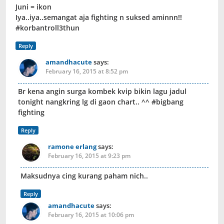
Juni = ikon
Iya..iya..semangat aja fighting n suksed aminnn!!
#korbantroll3thun
Reply
amandhacute
says:
February 16, 2015 at 8:52 pm
Br kena angin surga kombek kvip bikin lagu jadul
tonight nangkring lg di gaon chart.. ^^ #bigbang
fighting
Reply
ramone erlang
says:
February 16, 2015 at 9:23 pm
Maksudnya cing kurang paham nich..
Reply
amandhacute
says:
February 16, 2015 at 10:06 pm