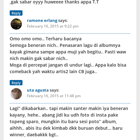
,gak sabar oyyy huweeee thanks appa T.T
Reply
ramone erlang
says:
February 16, 2015 at 9:22 pm
Omo omo omo.. Terharu bacanya
Semoga beneran nich.. Penasaran lagu di albumnya
kayak gimana sampe appa muji yah begitu.. Pasti waw
nich makin gak sabar nich..
Moga di percepat jangan di undur lagi.. Appa kalo bisa
comeback yah waktu artis2 lain CB juga..
Reply
uta agusta
says:
February 16, 2015 at 11:48 pm
Lagi” dikabarkan.. tapi makin santer makin iya beneran
kayany, hehe.. abang jidi ku udh foto di insta pake
topeng sparo, mungkin itu baru sesi poto” album,
aihhh.. abis itu dek kimbab dkk buruan debut… baru
winner, daebakkk bgt..