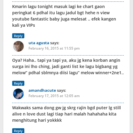
Kmarin lagu tonight masuk lagi ke chart gaon
peringkat 6 pdhal itu lagu jadul bgt hehe n view
youtube fantastic baby juga melesat .. efek kangen
kali ya VIPs
Reply
uta agusta
says:
February 16, 2015 at 11:55 pm
Oya? Haha.. tapi ya tapi ya, aku jg kena korban angin
surga ini lho ching, jadi ganti list ke lagu bigbang yg
melow” pdhal sblmnya diisi lagu” melow winner+2ne1..
Reply
amandhacute
says:
February 17, 2015 at 12:05 am
Wakwaks sama dong gw jg skrg rajin bgd puter lg still
alive n love dust lagi tiap hari malah hahahaha kita
menghitung hari yokkkk
Reply