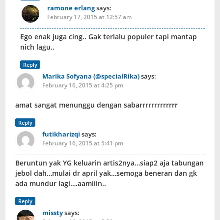
ramone erlang
says:
February 17, 2015 at 12:57 am
Ego enak juga cing.. Gak terlalu populer tapi mantap
nich lagu..
Reply
Marika Sofyana (@specialRika)
says:
February 16, 2015 at 4:25 pm
amat sangat menunggu dengan sabarrrrrrrrrrrrr
Reply
futikharizqi
says:
February 16, 2015 at 5:41 pm
Beruntun yak YG keluarin artis2nya…siap2 aja tabungan
jebol dah…mulai dr april yak…semoga beneran dan gk
ada mundur lagi….aamiiin..
Reply
missty
says: