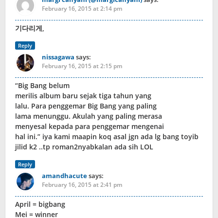
February 16, 2015 at 2:14 pm
기다리게,
Reply
nissagawa
says:
February 16, 2015 at 2:15 pm
“Big Bang belum
merilis album baru sejak tiga tahun yang
lalu. Para penggemar Big Bang yang paling
lama menunggu. Akulah yang paling merasa
menyesal kepada para penggemar mengenai
hal ini.” iya kami maapin koq asal jgn ada lg bang toyib
jilid k2 ..tp roman2nyabkalan ada sih LOL
Reply
amandhacute
says:
February 16, 2015 at 2:41 pm
April = bigbang
Mei = winner