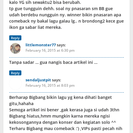
kalo YG sih sewaktu2 bisa berubah.
tp gue tungguin dehh. soal ny pnasaran sm BB gue
udah berdebu nungguin ny. winner bikin pnasaran apa
comeback ny bakal lagu galau lg.. n brondong2 kece gue
ikon ga sabar liat mereka.
Reply
littlemonster77
says:
February 16, 2015 at 6:30 pm
Tanpa sadar … gua nangis baca artikel ini …
Reply
sendaljustpit
says:
February 16, 2015 at 8:03 pm
Berharap Bigbang bikin lagu yg kena dihati banget
gitu,hahaha
Semoga artikel ini bener ,gak kerasa juga si udah 3thn
Bigbang hiatus,hmm mungkin karna mereka ngisi
kekosongannya dengan konser dan kegiatan solo ^^
Terharu Bigbang mau comeback :’) ,VIPs pasti pecah nih