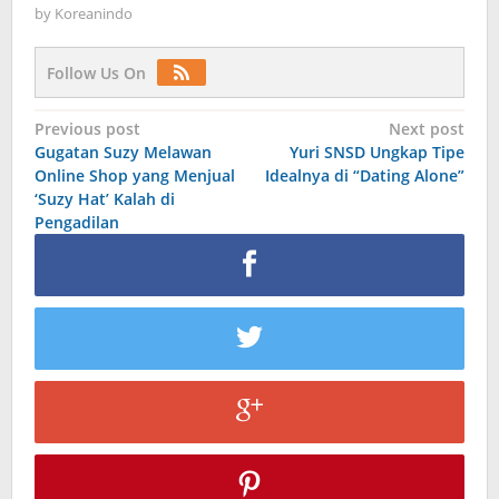
by
Koreanindo
Follow Us On
Post
Previous post
Next post
Gugatan Suzy Melawan
Yuri SNSD Ungkap Tipe
navigation
Online Shop yang Menjual
Idealnya di “Dating Alone”
‘Suzy Hat’ Kalah di
Pengadilan