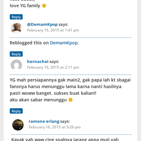
love YG family
Reply
@DemamKpop
says:
February 16, 2015 at 1:41 pm
Reblogged this on
DemamKpop
.
Reply
hernachoi
says:
February 16, 2015 at 2:11 pm
YG mah persiapannya gak main2, gak papa lah kt sbagai
fansnya harus menunggu lama karna nanti hasilnya
pasti woww banget. sukses buat kalian!!
aku akan sabar menunggu
Reply
ramone erlang
says:
February 16, 2015 at 9:26 pm
Kayak yah waw cing soalnya jarang appa muji yah