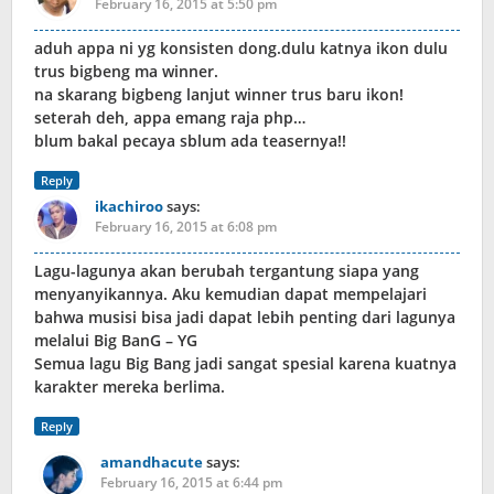
February 16, 2015 at 5:50 pm
aduh appa ni yg konsisten dong.dulu katnya ikon dulu
trus bigbeng ma winner.
na skarang bigbeng lanjut winner trus baru ikon!
seterah deh, appa emang raja php…
blum bakal pecaya sblum ada teasernya!!
Reply
ikachiroo
says:
February 16, 2015 at 6:08 pm
Lagu-lagunya akan berubah tergantung siapa yang
menyanyikannya. Aku kemudian dapat mempelajari
bahwa musisi bisa jadi dapat lebih penting dari lagunya
melalui Big BanG – YG
Semua lagu Big Bang jadi sangat spesial karena kuatnya
karakter mereka berlima.
Reply
amandhacute
says:
February 16, 2015 at 6:44 pm