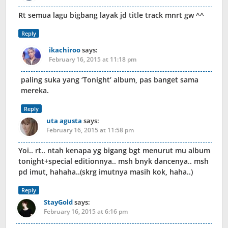
Rt semua lagu bigbang layak jd title track mnrt gw ^^
Reply
ikachiroo
says:
February 16, 2015 at 11:18 pm
paling suka yang ‘Tonight’ album, pas banget sama
mereka.
Reply
uta agusta
says:
February 16, 2015 at 11:58 pm
Yoi.. rt.. ntah kenapa yg bigang bgt menurut mu album
tonight+special editionnya.. msh bnyk dancenya.. msh
pd imut, hahaha..(skrg imutnya masih kok, haha..)
Reply
StayGold
says:
February 16, 2015 at 6:16 pm