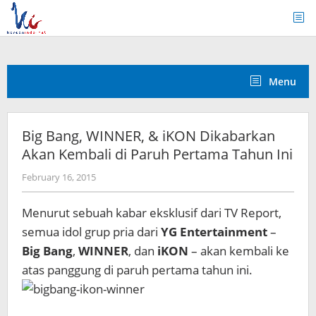
Skip
to
content
Menu
Big Bang, WINNER, & iKON Dikabarkan
Akan Kembali di Paruh Pertama Tahun Ini
by
February 16, 2015
Koreanindo
Menurut sebuah kabar eksklusif dari TV Report,
semua idol grup pria dari
YG Entertainment
–
Big Bang
,
WINNER
, dan
iKON
– akan kembali ke
atas panggung di paruh pertama tahun ini.