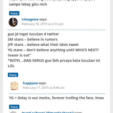
sampe lebay gitu nich
Reply
nissagawa
says:
February 16, 2015 at 2:12 pm
gue jd inget lucu2an d twitter
SM stans – believe in rumors
JYP stans – believe what their idols tweet
YG stans – don’t believe anything until WHO’S NEXT?
teaser is out”
*ROTFL ..DAN SERIUS gue lbih prcaya kata lucu2an ini
LOL
Reply
happyow
says:
February 17, 2015 at 8:46 am
YG = Delay is our motto, forever trolling the fans. lmao
Reply
margi cahyani (@margicahyani)
says: