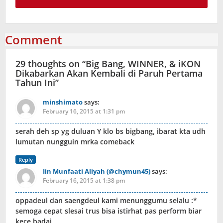
Comment
29 thoughts on “
Big Bang, WINNER, & iKON
Dikabarkan Akan Kembali di Paruh Pertama
Tahun Ini
”
minshimato
says:
February 16, 2015 at 1:31 pm
serah deh sp yg duluan Y klo bs bigbang, ibarat kta udh
lumutan nungguin mrka comeback
Reply
Iin Munfaati Aliyah (@chymun45)
says:
February 16, 2015 at 1:38 pm
oppadeul dan saengdeul kami menunggumu selalu :*
semoga cepat slesai trus bisa istirhat pas perform biar
kece badai,,