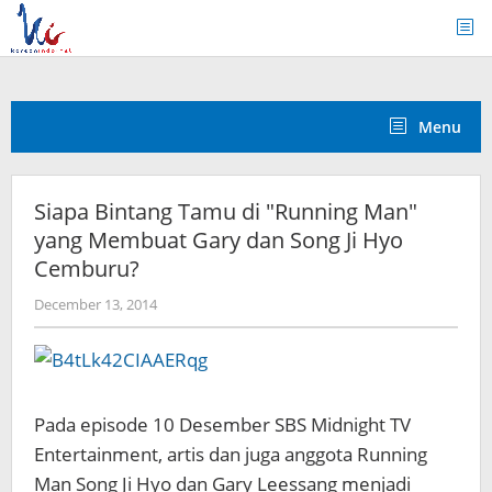
Skip
to
content
Menu
Siapa Bintang Tamu di "Running Man"
yang Membuat Gary dan Song Ji Hyo
Cemburu?
by
December 13, 2014
Koreanindo
Pada episode 10 Desember SBS Midnight TV
Entertainment, artis dan juga anggota Running
Man Song Ji Hyo dan Gary Leessang menjadi