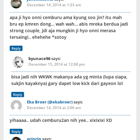
December 14, 2014 at 1:33 am
apa ji hyo onni cemburu ama kyung soo jin? itu mah
bru ep kmren dong… wah wah… abis mreka berdua jadi
strong couple, jdi aja mungkin ji hyo onni merasa
tersaingi.. ehehehe *sotoy
Reply
byunace96
says:
December 15, 2014 at 12:08 pm
bisa jadi nih WKWK makanya ada yg minta (lupa siapa,
sukjin kayaknya) gary dapet low kick dari gayeon lol
Reply
Eka Broer (@ekabroer)
says:
December 14, 2014 at 2:00 am
yihaaaa.. udah cemburu2an nih yee.. xixixixi XD
Reply
orinrin
says: