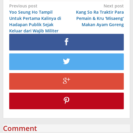
Post
Previous post
Next post
Yoo Seung Ho Tampil
Kang So Ra Traktir Para
navigation
Untuk Pertama Kalinya di
Pemain & Kru 'Misaeng'
Hadapan Publik Sejak
Makan Ayam Goreng
Keluar dari Wajib Militer
Comment