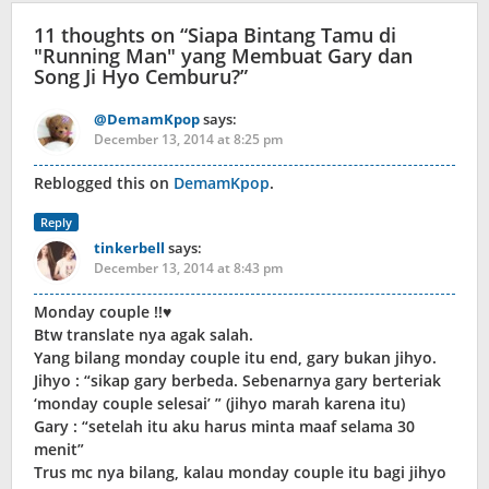
11 thoughts on “
Siapa Bintang Tamu di
"Running Man" yang Membuat Gary dan
Song Ji Hyo Cemburu?
”
@DemamKpop
says:
December 13, 2014 at 8:25 pm
Reblogged this on
DemamKpop
.
Reply
tinkerbell
says:
December 13, 2014 at 8:43 pm
Monday couple !!♥
Btw translate nya agak salah.
Yang bilang monday couple itu end, gary bukan jihyo.
Jihyo : “sikap gary berbeda. Sebenarnya gary berteriak
‘monday couple selesai’ ” (jihyo marah karena itu)
Gary : “setelah itu aku harus minta maaf selama 30
menit”
Trus mc nya bilang, kalau monday couple itu bagi jihyo