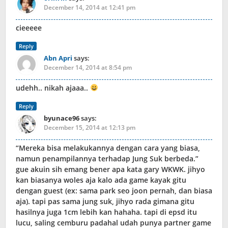
December 14, 2014 at 12:41 pm
cieeeee
Reply
Abn Apri
says:
December 14, 2014 at 8:54 pm
udehh.. nikah ajaaa..
Reply
byunace96
says:
December 15, 2014 at 12:13 pm
“Mereka bisa melakukannya dengan cara yang biasa,
namun penampilannya terhadap Jung Suk berbeda.”
gue akuin sih emang bener apa kata gary WKWK. jihyo
kan biasanya woles aja kalo ada game kayak gitu
dengan guest (ex: sama park seo joon pernah, dan biasa
aja). tapi pas sama jung suk, jihyo rada gimana gitu
hasilnya juga 1cm lebih kan hahaha. tapi di epsd itu
lucu, saling cemburu padahal udah punya partner game