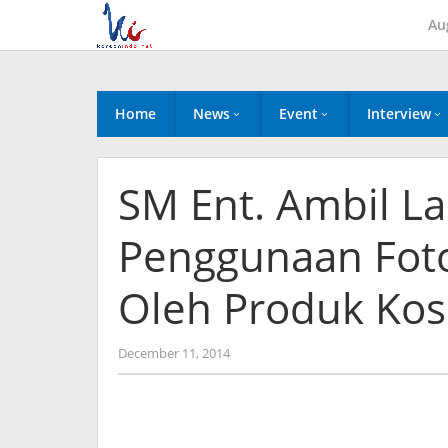
Skip
Au
to
content
Home
News
Event
Interview
SM Ent. Ambil L
Penggunaan Foto
Oleh Produk Kos
by
December 11, 2014
Koreanindo