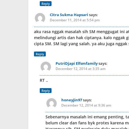
Reply
Citra Sukma Hapsari
says:
December 11, 2014 at 5:54 pm
aku rasa nggak masalah sih SM menggugat ini a
melindungi artis dan hak ciptanya. kalo nggak g
cipta SM. SM lagi yang salah. ya aku juga nggak
Reply
PutriDjapi Elfsmfamily
says:
December 12, 2014 at 3:35 am
RT ..
Reply
honeyjin97
says:
December 12, 2014 at 9:36 am
Sebenarnya masalah ini emang penting, t
belum clear dan fans byk protes karena mas
Harapnya sih, SM nyelesain dulu masalah y