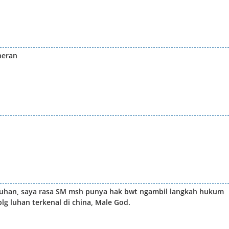
heran
luhan, saya rasa SM msh punya hak bwt ngambil langkah hukum
lg luhan terkenal di china, Male God.