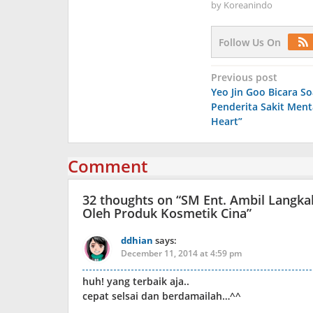
by
Koreanindo
Follow Us On
Post
Previous post
Yeo Jin Goo Bicara So
navigation
Penderita Sakit Ment
Heart”
Comment
32 thoughts on “
SM Ent. Ambil Langka
Oleh Produk Kosmetik Cina
”
ddhian
says:
December 11, 2014 at 4:59 pm
huh! yang terbaik aja..
cepat selsai dan berdamailah…^^