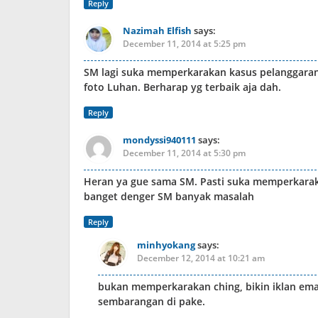
Reply
Nazimah Elfish
says:
December 11, 2014 at 5:25 pm
SM lagi suka memperkarakan kasus pelanggaran 
foto Luhan. Berharap yg terbaik aja dah.
Reply
mondyssi940111
says:
December 11, 2014 at 5:30 pm
Heran ya gue sama SM. Pasti suka memperkaraka
banget denger SM banyak masalah
Reply
minhyokang
says:
December 12, 2014 at 10:21 am
bukan memperkarakan ching, bikin iklan eman
sembarangan di pake.