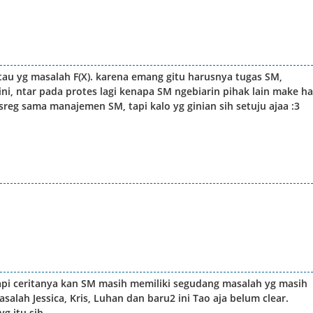
tau yg masalah F(X). karena emang gitu harusnya tugas SM,
ini, ntar pada protes lagi kenapa SM ngebiarin pihak lain make h
 sreg sama manajemen SM, tapi kalo yg ginian sih setuju ajaa :3
api ceritanya kan SM masih memiliki segudang masalah yg masih
alah Jessica, Kris, Luhan dan baru2 ini Tao aja belum clear.
g itu sih