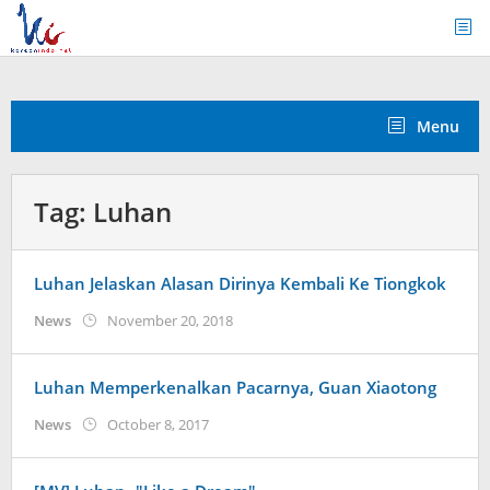
Skip
to
content
Menu
Tag:
Luhan
Luhan Jelaskan Alasan Dirinya Kembali Ke Tiongkok
by
News
November 20, 2018
Kidihae
Luhan Memperkenalkan Pacarnya, Guan Xiaotong
by
News
October 8, 2017
Koreanindo