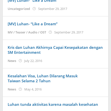
[MV] Luhan- "Like a Dream"
by
Uncategorized
September 29, 2017
Koreanindo
[MV] Luhan- “Like a Dream”
by
MV / Teaser / Audio / OST
September 29, 2017
Koreanindo
Kris dan Luhan Akhirnya Capai Kesepakatan dengan
SM Entertainment
by
News
July 22, 2016
Koreanindo
Kesalahan Visa, Luhan Dilarang Masuk
Taiwan Selama 2 Tahun
by
News
May 4, 2016
Koreanindo
Luhan tunda aktivitas karena masalah kesehatan